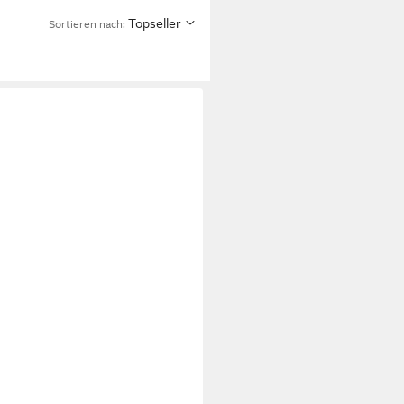
Topseller
Sortieren nach: