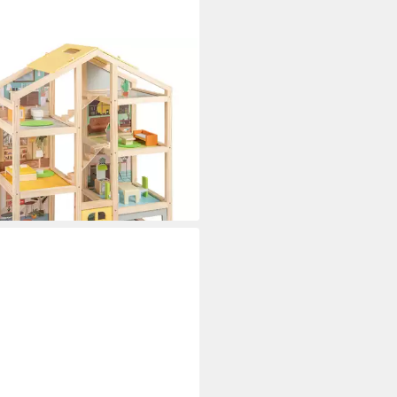
TWAY
enhaus, Holz, Traumvilla mit
lstücken & Figuren ab 3 Jahren
9 €
UVP
152,99 €
%
rbar - in 3-4 Werktagen bei dir