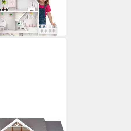
 – Zubehörset
(5)
90 €
rbar - in 3-4 Werktagen bei dir
L FOOT
enhaus Stadtvilla