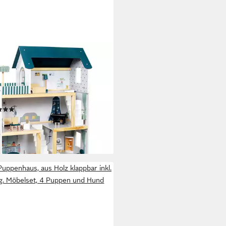
AKTOO
enhaus Großes Puppenhaus
Puppenvilla Set aus Holz mit
ör für Kinder, (17-tlg), 5
mer
(1)
4 €
UVP
94,99 €
%
rbar - in 3-4 Werktagen bei dir
uppenhaus, aus Holz klappbar inkl.
g. Möbelset, 4 Puppen und Hund