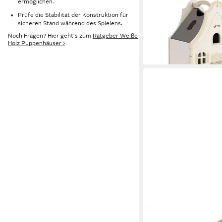
ermöglichen.
Puppenhaus Classic W
Prüfe die Stabilität der Konstruktion für
Puppenhaus Cozy - 2
sicheren Stand während des Spielens.
3Y+
Noch Fragen? Hier geht's zum
Ratgeber Weiße
74,99 €
Holz Puppenhäuser ›
lieferbar - in 2-3 Werktag
VERTBAUDET