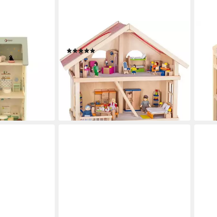
GOKI
COS
orld -
Puppenhaus aus Holz mit 3 Etagen
Pupp
(2)
-
Möbe
ab 129,19 €
99,9
3 Jahre,
lieferbar - in 3-4 Werktagen bei dir
e Püppenmöbel
-35
liefe
en bei dir