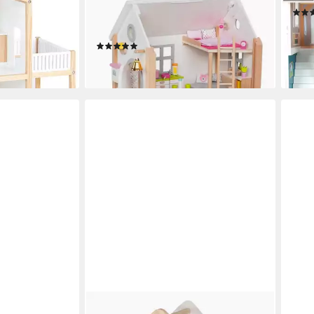
(packung, 40-tlg., spar set), mit
ab 1
passendem Puppenhauszubehör
liefe
(2)
en bei dir
ab 105,95 €
lieferbar - in 2-3 Werktagen bei dir
GOKI
VER