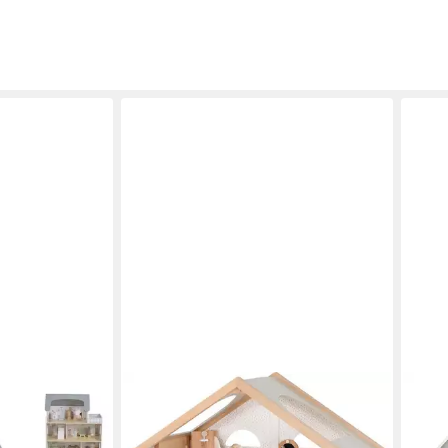
GOKI
GREE
 26 cm, 11
Puppenhaus Modern Living mit 3
Pupp
nfiguren,
Etagen, In modernem Weiß, ohne
– LE