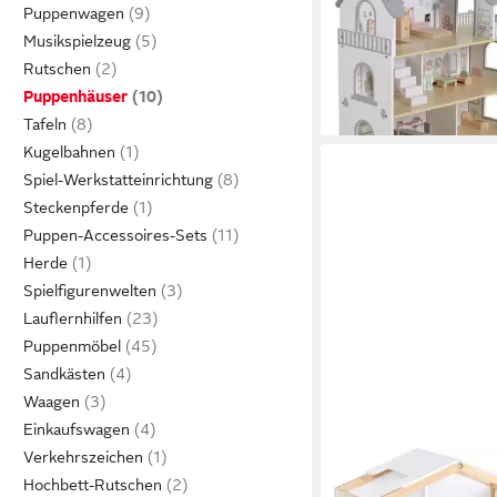
Puppenwagen
Balkon, ab 3 Jahren
75,95 €
Musikspielzeug
lieferbar in 3 Wochen
Rutschen
Puppenhäuser
Tafeln
Kugelbahnen
Spiel-Werkstatteinrichtung
Steckenpferde
Puppen-Accessoires-Sets
Herde
Spielfigurenwelten
Lauflernhilfen
Puppenmöbel
Sandkästen
Waagen
Einkaufswagen
Verkehrszeichen
PINOLINO®
Hochbett-Rutschen
Puppenhaus Ida