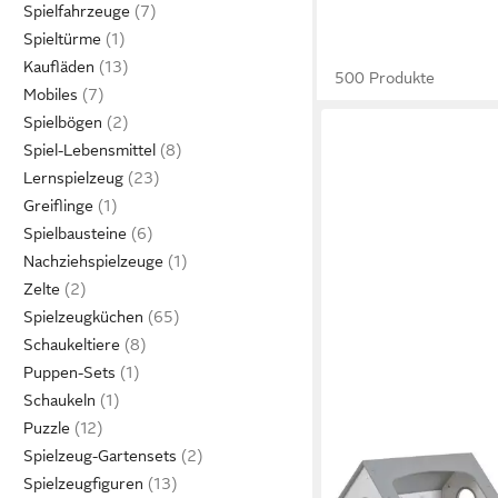
Spielfahrzeuge
Spieltürme
Kaufläden
500 Produkte
Mobiles
Spielbögen
Spiel-Lebensmittel
Lernspielzeug
Greiflinge
Spielbausteine
Nachziehspielzeuge
Zelte
Spielzeugküchen
Schaukeltiere
Puppen-Sets
Schaukeln
Puzzle
MONI
Spielzeug-Gartensets
Puppenhaus Ema, 61 x
Spielzeugfiguren
Möbelstücke, 2 Puppe