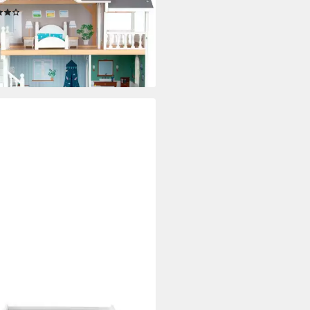
(5)
45,90 €
rbar - in 3-4 Werktagen bei dir
TBAUDET