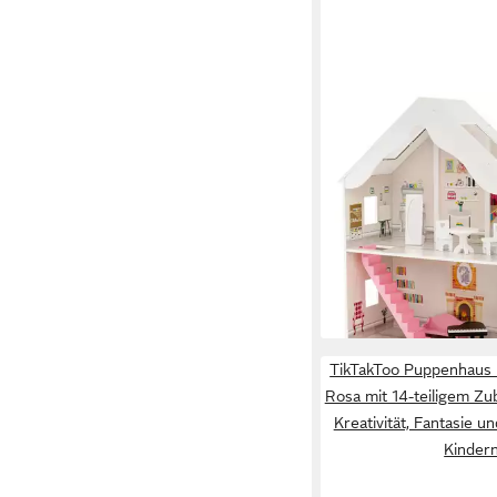
KOMFOTTEU
Puppenhaus Traumhau
Räumen & Möbelset, 8
cm
50,99 €
UVP
90,99 €
-44%
lieferbar - in 5-6 Werktag
TikTakToo Puppenhaus
Rosa mit 14-teiligem Zu
Kreativität, Fantasie un
Kinder