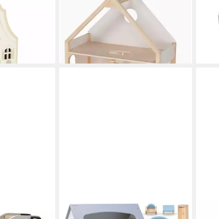
orld -
Puppenhaus Puppenhaus mit 2
Pupp
4x19x38,5 cm -
Etagen, (packung, 1-tlg., unmontiert),
Zube
164,
Offenes Dach für besseren Zugang
95,95 €
en bei dir
lieferbar - in 2-3 Werktagen bei dir
liefe
MAMABRUM
COE