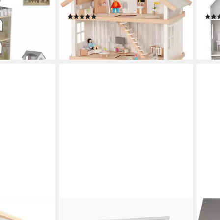
Möbel und Biegepuppen
Deko
(1)
ab 129,99 €
114,
UVP
159,00 €
liefe
-18%
lieferbar - in 2-3 Werktagen bei dir
GOKI
SMAL
Puppenhaus Tiny House Hygge,
Pupp