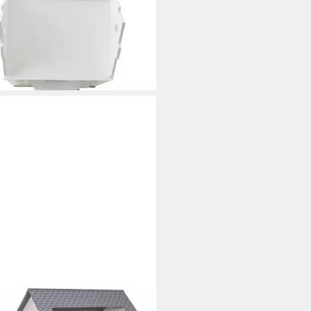
enhaus Puppenhaus mit
hör aus Holz FSC®
00 €
rbar - in 3-4 Werktagen bei dir
MO