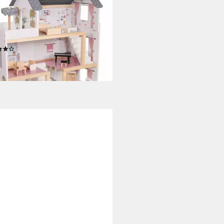
enhaus LARA, (möbliertes
enhaus Holz, 17-tlg), komplett
erichtet, Möbeln aus Holz,
enhaus Puppenstube Zubehör
(1)
9 €
rbar - in 3-4 Werktagen bei dir