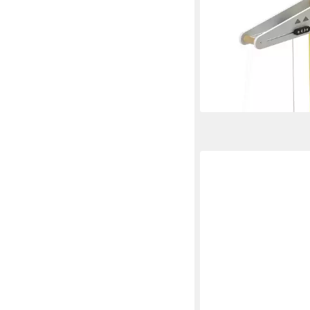
Puppenhaus Kran, Ho
94,00 €
lieferbar - in 3-4 Werktag