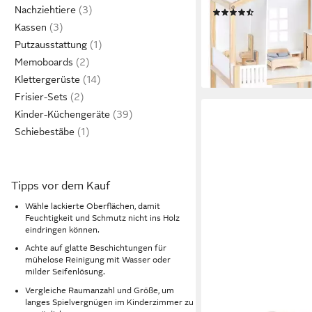
Nachziehtiere
(3)
123,17 €
UVP
155,00 €
Kassen
-21%
Putzausstattung
lieferbar - in 6-8 Werktag
Memoboards
Klettergerüste
Frisier-Sets
Kinder-Küchengeräte
Schiebestäbe
Tipps vor dem Kauf
Wähle lackierte Oberflächen, damit
Feuchtigkeit und Schmutz nicht ins Holz
eindringen können.
Achte auf glatte Beschichtungen für
mühelose Reinigung mit Wasser oder
milder Seifenlösung.
Vergleiche Raumanzahl und Größe, um
langes Spielvergnügen im Kinderzimmer zu
CLASSIC WORLD