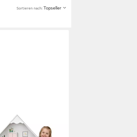
Topseller
Sortieren nach:
N SERIES
enhaus Puppenhaus Holz Groß
D Traumvilla – Kinderzimmer