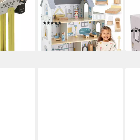
lz FSC®
Puppenhaus Großes Puppenhaus
Pupp
aus Holz mit Zubehör und
Pupp
Spielfiguren
eing
(14)
Pupp
en bei dir
69,90 €
UVP
79,99 €
91,9
-13%
liefe
lieferbar - in 3-4 Werktagen bei dir