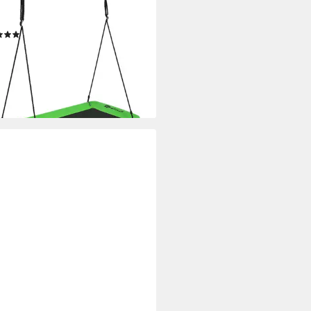
schaukel, 100-180cm
tellbares Seil, 320kg, 150x80cm
(2)
9 €
UVP
129,99 €
%
rbar - in 3-4 Werktagen bei dir