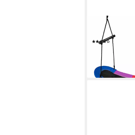
COSTWAY
Nestschaukel, Garten
160cm verstellbaren S
(1)
46,99 €
UVP
93,99 €
-50%
lieferbar - in 3-4 Werktag