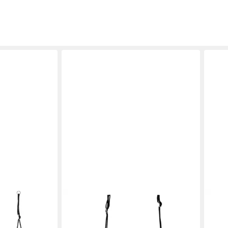
COSTWAY
COS
80cm
Nestschaukel, mit Hängegurte, φ
Nest
20kg, 150x80cm
100cm, bis 150 kg
152c