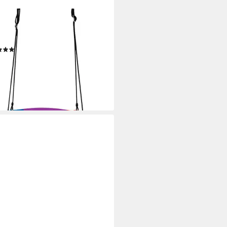
TWAY
schaukel Tellerschaukel
eschaukel, φ 100cm, bis 150 kg
(3)
9 €
UVP
69,99 €
%
rbar - in 3-4 Werktagen bei dir