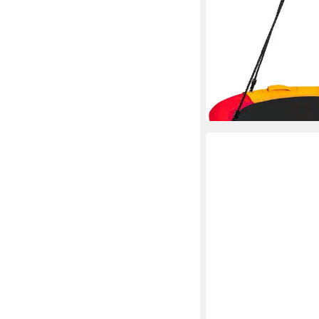
Nestschaukel, (1-tlg),
Hängeschaukel mit Kis
höhenverstellbar
59,99 €
UVP
85,99 €
-30%
lieferbar - in 3-4 Werktag