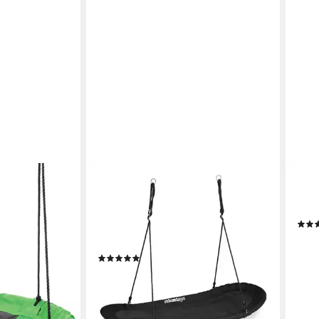
RELAXDAYS
HUD
Nestschaukel XXL schwarz,
Einz
(Einzelstück, 1-tlg., ohne Deko, mit
Nest
Werkzeug, englische und deutsche
ab 1
Anleitung)
liefe
en bei dir
(3)
47,99 €
UVP
89,99 €
-47%
lieferbar - in 2-3 Werktagen bei dir