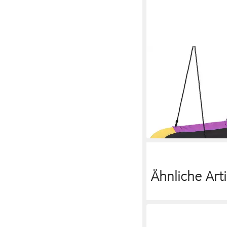
COSTWAY
Nestschaukel Tellersc
Kinderschaukel, oval, 
belastbar
47,99 €
UVP
115,99 €
-59%
lieferbar - in 3-4 Werktag
Ähnliche Arti