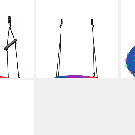
COSTWAY
COS
schaukel 100-
Nestschaukel, 120-180cm
Nest
eil, bis 150kg
verstellbares Seil, bis 300kg,
Tell
φ100cm
LED 
65,99 €
41,9
UVP
80,99 €
-19%
-45
en bei dir
lieferbar - in 3-4 Werktagen bei dir
liefe