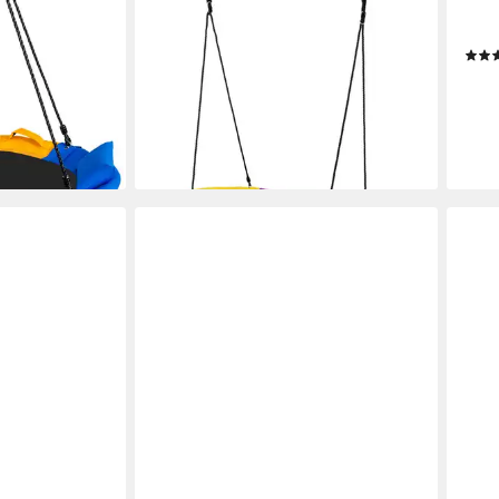
 Kinderschaukel,
Nestschaukel, (1-tlg), Kinderschaukel
Nest
sen,
mit Lichtern, Hängeschaukel oval
vers
54,99 €
UVP
82,99 €
68,9
-34%
-47
lieferbar - in 3-4 Werktagen bei dir
liefe
en bei dir