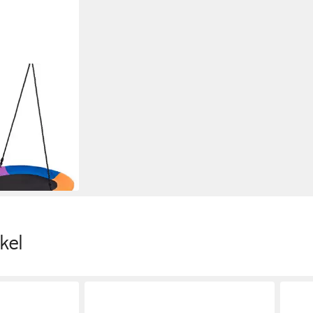
haukel,
bis 300 kg
en bei dir
kel