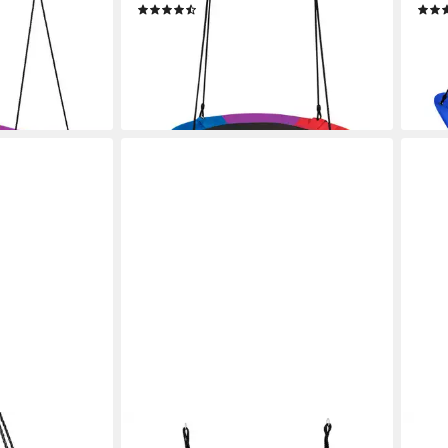
(7)
46,99 €
62,9
UVP
70,99 €
-34%
-47
en bei dir
lieferbar - in 3-4 Werktagen bei dir
liefe
COSTWAY
COS