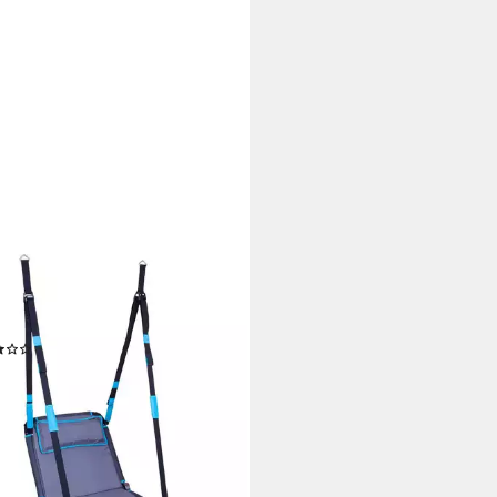
ORA
elschaukel HUDORA
schaukel Hollywood, Schaukel
(1)
44,99 €
rbar - in 3-4 Werktagen bei dir