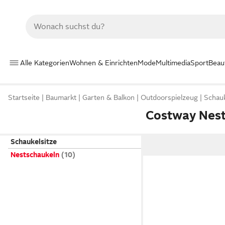
Alle Kategorien
Wohnen & Einrichten
Mode
Multimedia
Sport
Beau
Startseite
Baumarkt
Garten & Balkon
Outdoorspielzeug
Schau
Costway Nest
Schaukelsitze
Nestschaukeln