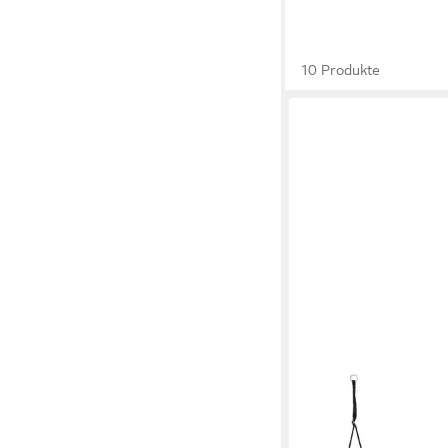
10 Produkte
COSTWAY
Nestschaukel, 100-1
verstellbares Seil, 3