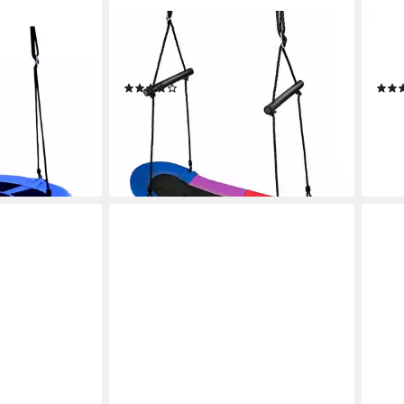
COSTWAY
COS
gegurte, φ
Nestschaukel, Gartenschaukel 100-
Nest
160cm verstellbaren Seil, bis 150kg
Häng
(1)
46,99 €
41,9
UVP
93,99 €
-50%
-40
en bei dir
lieferbar - in 3-4 Werktagen bei dir
liefe