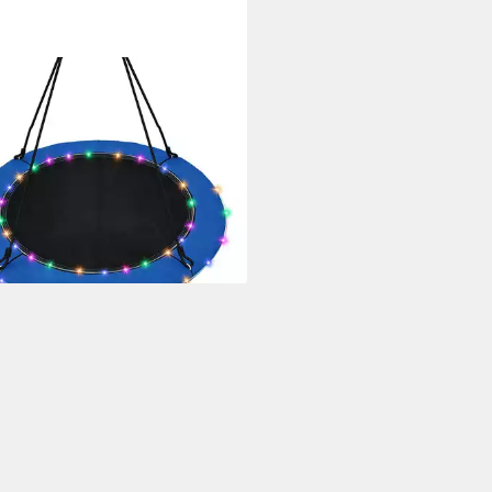
TWAY
schaukel Ø100cm
erschaukel, Kinderschaukel mit
& 100-180cm Seil
9 €
UVP
75,99 €
%
rbar - in 3-4 Werktagen bei dir