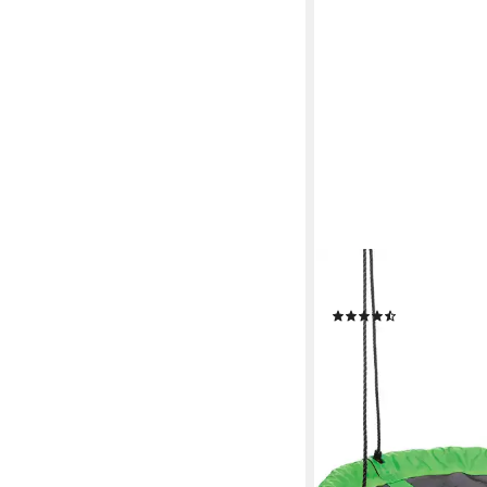
HAPPY PEOPLE
Nestschaukel-Sitz
(4)
27,97 €
UVP
59,99 €
-53%
lieferbar - in 2-3 Werktag