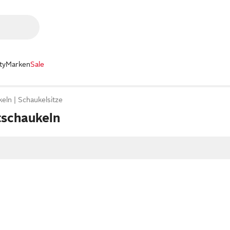
ty
Marken
Sale
keln
Schaukelsitze
schaukeln