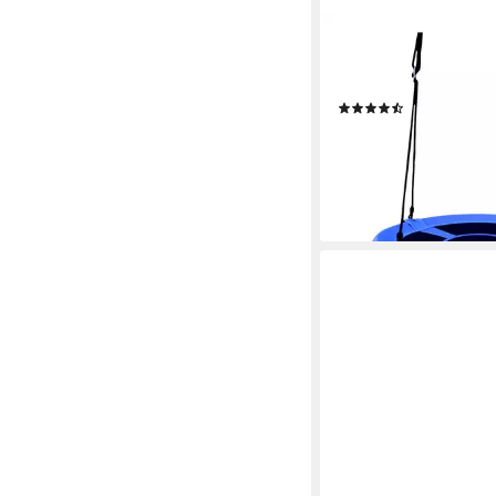
COSTWAY
Nestschaukel, mit Hän
100cm, bis 150 kg
(7)
42,99 €
UVP
70,99 €
-39%
lieferbar - in 3-4 Werktag