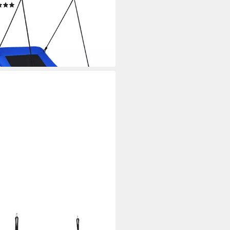
(5)
9 €
UVP
118,99 €
%
rbar - in 3-4 Werktagen bei dir
TWAY