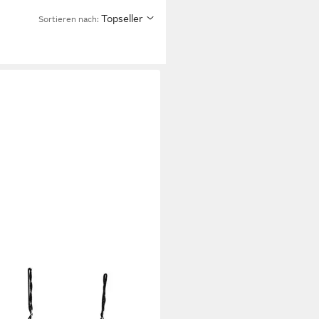
Topseller
Sortieren nach:
TWAY
schaukel Hängeschaukel, 81 x
m, mit verstellbaren Seilen