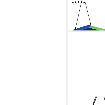
(2)
84,99 €
UVP
129,99 €
-35%
lieferbar - in 3-4 Werktag
COSTWAY