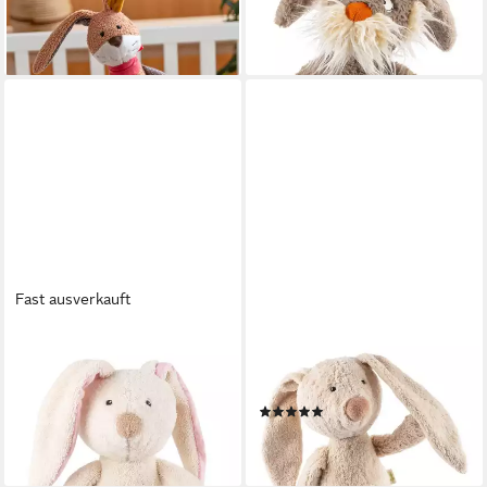
Unisex (1-St)
und Kinder (1-St)
34,99 €
52,95 €
lieferbar - in 3-4 Werktagen bei dir
lieferbar - in 3-4 Werktagen bei dir
Fast ausverkauft
SIGIKID
SIGIKID
Kuscheltier Natural Friends
Kuscheltier Hase für Kinder
für Babys und Kinder
Unisex (1-St)
(1)
Mädchen (1-St)
62,95 €
ab 29,95 €
lieferbar - in 3-4 Werktagen bei dir
lieferbar - in 3-4 Werktagen bei dir