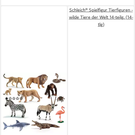
Schleich® Spielfigur Tierfiguren -
wilde Tiere der Welt 14-teilg, (14-
tlg)
SCHLEICH®
Spielfigur Tierfiguren - Afrika-
Set
(1)
74,99 €
lieferbar - in 2-3 Werktagen bei dir