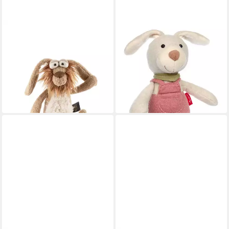
SIGIKID
SIGIKID
Kuscheltier Besser Wisser
Kuscheltier Sweety Plüschtier
BeastsTown für Kinder und
für Babys und Kleinkinder
Erwachsene (1-St)
Unisex (1-St)
ab 49,95 €
ab 17,48 €
UVP
34,95 €
lieferbar - in 3-4 Werktagen bei dir
-50%
lieferbar - in 3-4 Werktagen bei dir