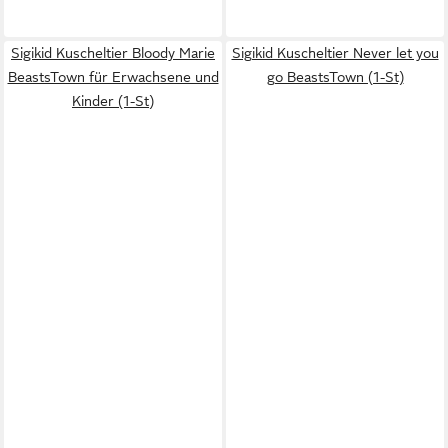
Sigikid Kuscheltier Bloody Marie
Sigikid Kuscheltier Never let you
BeastsTown für Erwachsene und
go BeastsTown (1-St)
Kinder (1-St)