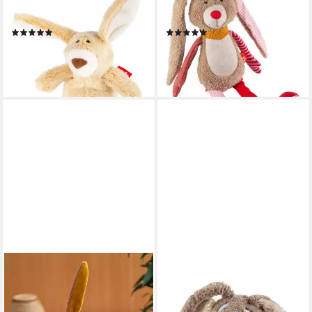
für Babys und Kinder Unisex
Sweety für Babys und Kinder
(1-St)
Mädchen (1-St)
(2)
(1)
17,11 €
34,99 €
lieferbar - in 2-3 Werktagen bei dir
lieferbar - in 3-4 Werktagen bei dir
+2
SIGIKID
SIGIKID
Kuscheltier Patchwork
Kuscheltier I wass nix,
Sweety für Babys und Kinder
BeastsTown für Erwachsene