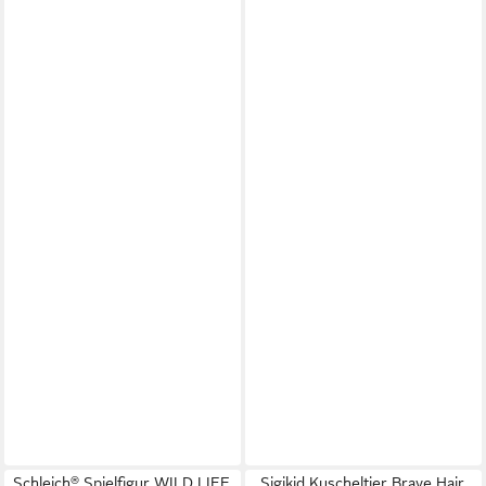
Schleich® Spielfigur WILD LIFE,
Sigikid Kuscheltier Brave Hair,