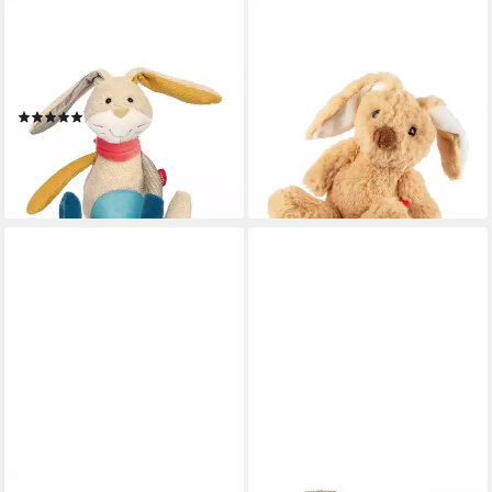
SIGIKID
SIGIKID
Kuscheltier Patchwork
Kuscheltier Hase Flauscherie
Sweety für Babys und Kinder
Plüschtier für Kinder Unisex
Unisex (1-St)
(1-St)
(1)
ab 24,95 €
ab 29,95 €
lieferbar - in 3-4 Werktagen bei dir
lieferbar - in 3-4 Werktagen bei dir