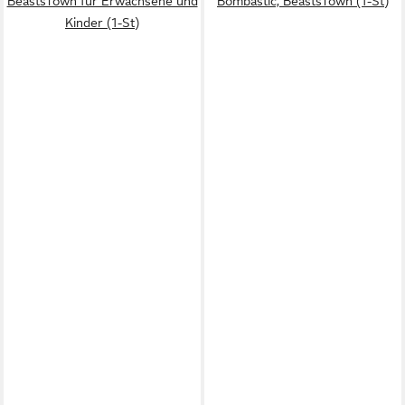
BeastsTown für Erwachsene und
Bombastic, BeastsTown (1-St)
Kinder (1-St)