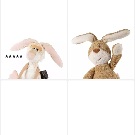
SIGIKID
SIGIKID
Kuscheltier Lazy Bunny,
Kuscheltier Kuscheltier
BeastsTown für Erwachsene
Natural Friends für Babys und
und Kinder (1-St)
Kinder (1-St)
(1)
44,99 €
52,95 €
lieferbar - in 3-4 Werktagen bei dir
lieferbar - in 3-4 Werktagen bei dir
+1