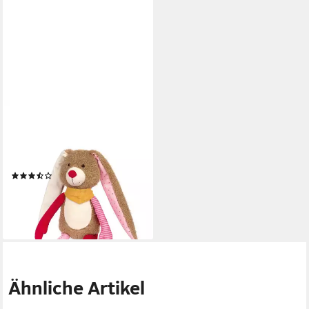
SIGIKID
Kuscheltier Patchwork
Sweety für Babys und Kinder
Unisex (1-St)
(2)
ab 29,95 €
lieferbar - in 3-4 Werktagen bei dir
Ähnliche Artikel