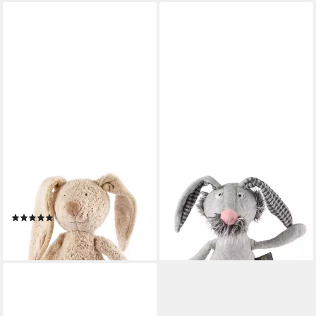
SIGIKID
SIGIKID
Kuscheltier Green für Babys
Kuscheltier Hase Otto Ohne
und Kinder Unisex (1-St)
Plan, BeastsTown (1-St)
(1)
59,95 €
49,99 €
lieferbar - in 3-4 Werktagen bei dir
lieferbar - in 3-4 Werktagen bei dir