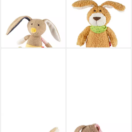
SIGIKID
SIGIKID
Kuscheltier Hase Patchwork
Kuscheltier Hase Huberto
Sweety beige für Babys und
Hummeltal M für Babys und
Kinder (1-St)
Kinder (1-St)
ab 22,45 €
ab 24,95 €
UVP
29,95 €
lieferbar - in 3-4 Werktagen bei dir
-25%
lieferbar - in 3-4 Werktagen bei dir
SIGIKID
SIGIKID
Kuscheltier Mini Kuscheltier
Kuscheltier Patchwork