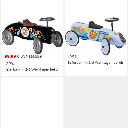
GOKI
GOKI
Rutscherauto schwarz –
Rutscher goki 53770 –
goki66 - mit Lenkrad und
Rutscherfahrzeug – robust,
fröhlichen Motiven, Retro-
aus Metall, im Retrodesign
89,49 €
Style
UVP
119,00 €
99,99 €
UVP
129,00 €
-25%
lieferbar - in 2-3 Werktagen bei dir
-22%
lieferbar - in 2-3 Werktagen bei dir