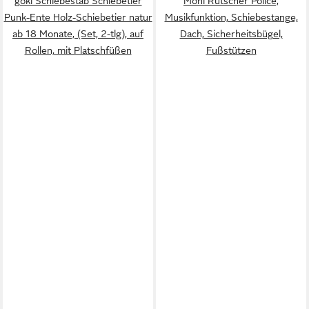
goki Schiebestab Schiebetier
Moni Rutscher Police,
Punk-Ente Holz-Schiebetier natur
Musikfunktion, Schiebestange,
ab 18 Monate, (Set, 2-tlg), auf
Dach, Sicherheitsbügel,
Rollen, mit Platschfüßen
Fußstützen