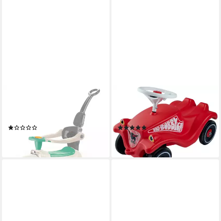
DOLU
BIG
Rutscherauto 2634 Rutscher
Rutscherauto BIG Bobby-Car-
Fahrzeug 3 in 1
Classic, Made in Germany
(1)
(138)
40,49 €
ab 67,02 €
lieferbar - in 3-4 Werktagen bei dir
lieferbar - in 4-5 Werktagen bei dir