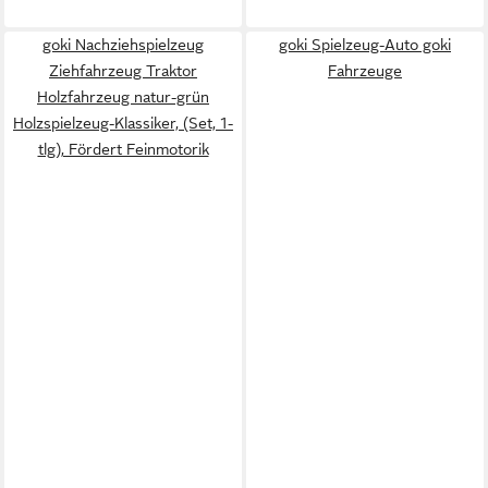
goki Nachziehspielzeug
goki Spielzeug-Auto goki
Ziehfahrzeug Traktor
Fahrzeuge
Holzfahrzeug natur-grün
Holzspielzeug-Klassiker, (Set, 1-
tlg), Fördert Feinmotorik