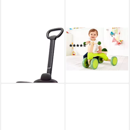
JAMARA
HAPE
Rutscherauto Mercedes-Benz
Rutscher Rutschrad, aus Holz
(16)
C-Class 3in1, mit Sound
67,46 €
UVP
84,99 €
83,20 €
UVP
94,99 €
-21%
-12%
lieferbar - in 3-4 Werktagen bei dir
lieferbar - in 6-7 Werktagen bei dir