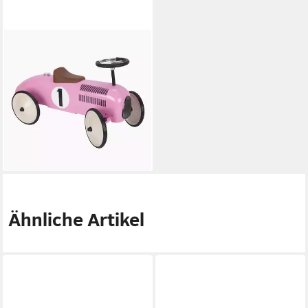
GOKI
Rutscherauto
Rutscherfahrzeug rosa,
(packung, 1-tlg., unmontiert),
leise und komfortable Fahrten
79,99 €
105,95 €
-25%
lieferbar - in 2-3 Werktagen bei dir
Ähnliche Artikel