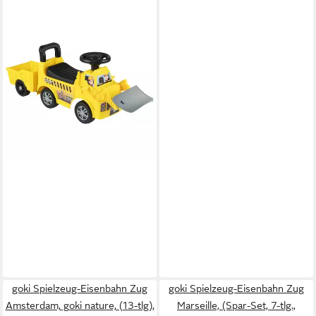
COSTWAY
Rutscher, Mit Anhänger &
Schaufel, Stauraum unter
dem Sitz
45,99 €
UVP
69,99 €
-34%
lieferbar - in 3-4 Werktagen bei dir
goki Spielzeug-Eisenbahn Zug
goki Spielzeug-Eisenbahn Zug
Amsterdam, goki nature, (13-tlg),
Marseille, (Spar-Set, 7-tlg.,