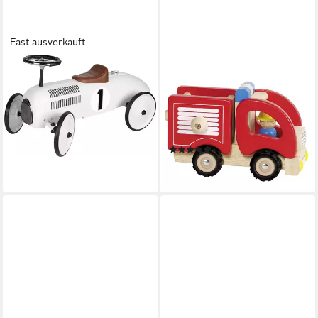
Fast ausverkauft
GOKI
GOKI
Rutscherauto
Spielzeug-Feuerwehr
Rutscherfahrzeug weiß, stabil
Feuerwehr, (packung, 1-tlg.,
und robust
set), Robust und
124,00 €
gummibereift
lieferbar - in 2-3 Werktagen bei dir
(1)
52,45 €
lieferbar - in 2-3 Werktagen bei dir