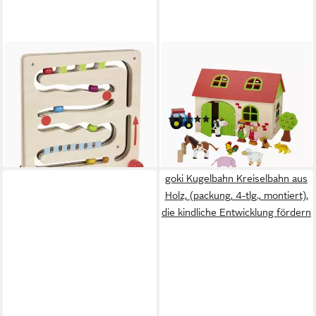
GOKI
GOKI
Kugelbahn Kugelbahn
Spiel-Gebäude Bauernhof
Spielzeugpreis, (packung, 1-
Goki (Packung, set), Mit 13
tlg., set), das fördert die
standsichere Teilen.
(1)
motorischen Fähigkeiten
43,95 €
ab 29,95 €
lieferbar - in 2-3 Werktagen bei dir
lieferbar - in 2-3 Werktagen bei dir
goki Kugelbahn Kreiselbahn aus
Holz, (packung, 4-tlg., montiert),
die kindliche Entwicklung fördern