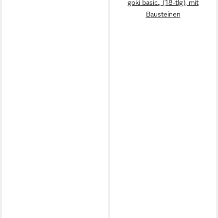
goki basic., (18-tlg), mit
Bausteinen