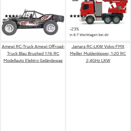
RC-Auto Bausatz FS53667
RC-LKW Mercedes Antos 2,4
CEI
GHz
(2)
(7)
ab 131,60 €
68,80 €
UVP
88,99 €
in 2-3 Werktagen bei dir
-23%
in 6-7 Werktagen bei dir
Amewi RC-Truck Amewi Offroad-
Jamara RC-LKW Volvo FMX
Truck Blau Brushed 1:16 RC
Meiller Muldenkipper, 1:20 RC
Modellauto Elektro Geländewag
2,4GHz LKW