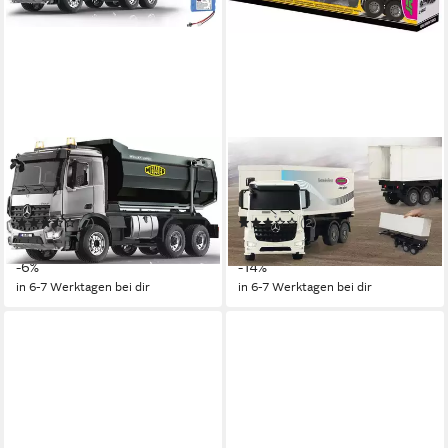
JAMARA
JAMARA
RC-LKW Mercedes-Benz
RC-LKW Mercedes Benz
Arocs Metal Meiller 1:20, 2,4
Arocs
GHz
(7)
(2)
ab 210,66 €
ab 83,87 €
UVP
224,00 €
UVP
97,99 €
-6%
-14%
in 6-7 Werktagen bei dir
in 6-7 Werktagen bei dir