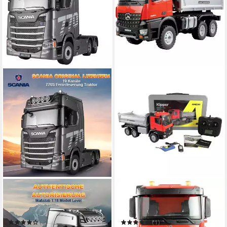
ESUN
AMEWI
RC-LKW RC Truck 770S,
Modellbausatz Mercedes-
Ferngesteuerter Lkw,
Benz Arocs Kipper 6x6 rot
Lastwagen Modellbau 1:18
1:14 Elektro RC
(2)
(1)