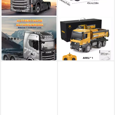
ESUN
ESUN
RC-LKW RC Truck 770S,
RC-Truck Modell
Ferngesteuerter Lkw,
baufahrzeuge Rc Dump Truck
Lastwagen Modellbau 1:18
1:14 LKW 10 Kanal Kipplader
(2)
(5)
118,69 €
92,90 €
UVP
129,99 €
UVP
119,99 €
-9%
-23%
in 2-3 Werktagen bei dir
in 2-3 Werktagen bei dir