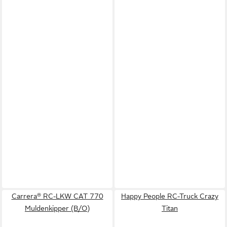
Carrera® RC-LKW CAT 770
Happy People RC-Truck Crazy
Muldenkipper (B/O)
Titan