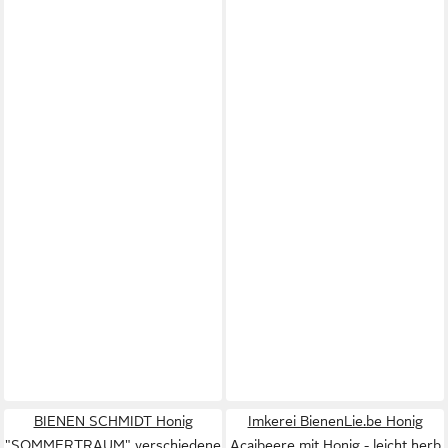
BIENEN SCHMIDT Honig
Imkerei BienenLie.be Honig
"SOMMERTRAUM" verschiedene
Acaibeere mit Honig - leicht herb