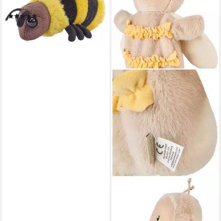
Biene
(1)
15,90 €
lieferbar - in 2-3 Werktagen bei dir
STERNTALER®
Handpuppe Biene
19,99 €
lieferbar - in 6-8 Werktagen bei dir