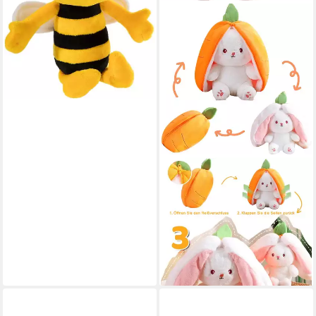
TUWENA
Kuscheltier Plüschtier,
Erdbeere Karotte Hase
Puppe, Ostern Geschenk
ab 11,99 €
UVP
19,99 €
-40%
lieferbar - in 3-4 Werktagen bei dir