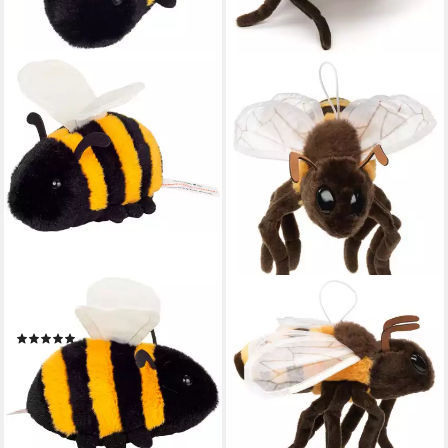
TEDDY HERMANN®
UNI-TOYS
Kuscheltier Biene 11 cm
Kuscheltier Biene - 19 cm
(1)
(Länge) - Plüsch-Insekt -
ab 9,99 €
Plüschtier, zu 100 %
lieferbar - in 2-3 Werktagen bei dir
recyceltes Füllmaterial
18,95 €
lieferbar - in 4-5 Werktagen bei dir