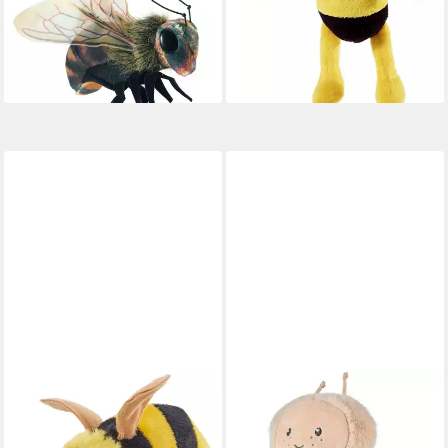
Fingerpuppe Mini Biene 2790
(Packung)
19,95 €
lieferbar - in 4-5 Werktagen bei dir
WILD REPUBLIC
Kuscheltier Wild Republic -
Kuscheltier - Pocketkins Eco -