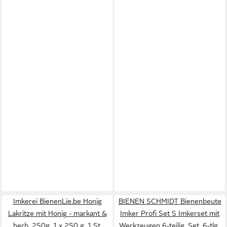
Imkerei BienenLie.be Honig
BIENEN SCHMIDT Bienenbeute
Lakritze mit Honig - markant &
Imker Profi Set S Imkerset mit
herb, 250g, 1 x 250 g, 1 St.
Werkzeugen 6-teilig, Set, 6-tlg.,