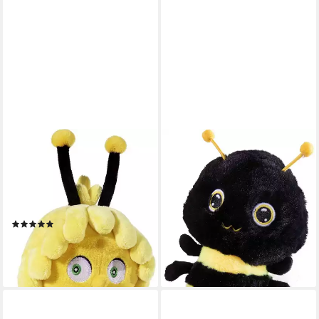
HEUNEC®
HEUNEC®
Kuscheltier Biene Maja, Maja
Kuscheltier Young&Trendy,
Öko, Verpackung aus
Biene
11,89 €
Recyclingkarton; enthält
lieferbar - in 6-8 Werktagen bei dir
recyceltes Material
(4)
ab 16,30 €
UVP
19,99 €
-18%
lieferbar - in 6-8 Werktagen bei dir