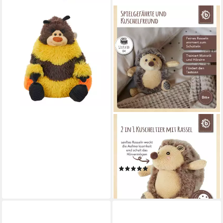
WILD REPUBLIC
Kuscheltier Wild Republic -
Kuscheltier - Snuggleluvs -
Biene
52,90 €
lieferbar - in 6-8 Werktagen bei dir
BIECO
Greifspielzeug Bieco Plüsch
Igel Spieltier Baby mit Rassel
ca
(2)
12,49 €
lieferbar - in 3-4 Werktagen bei dir