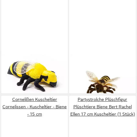
CORNELISSEN
HANSA CREATION
Kuscheltier Cornelissen -
Kuscheltier Hansa Creation -
Kuscheltier - Biene - 22 cm
Kuscheltier - Biene 22cm
14,90 €
42,90 €
lieferbar - in 2-3 Werktagen bei dir
lieferbar - in 2-3 Werktagen bei dir
Cornelißen Kuscheltier
Partystrolche Plüschfigur
Cornelissen - Kuscheltier - Biene
Plüschtiere Biene Bert Rachel
- 15 cm
Ellen 17 cm Kuscheltier (1 Stück)