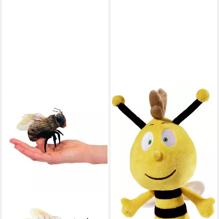
HEUNEC®
Kuscheltier Biene Maja, Willi
Öko, Verpackung aus
Recyclingkarton; enthält
recyceltes Material
ab 16,32 €
UVP
19,99 €
-18%
lieferbar - in 6-8 Werktagen bei dir
FOLKMANIS HANDPUPPEN
Fingerpuppe Folkmanis