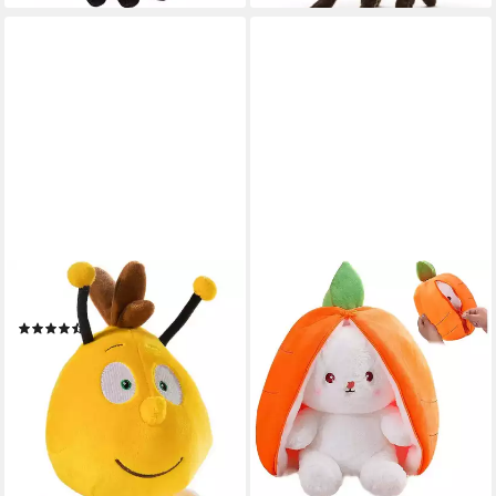
HEUNEC®
Kuscheltier Biene Willi, 30 cm
(14)
ab 22,74 €
lieferbar - in 6-8 Werktagen bei dir