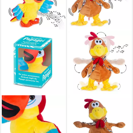
ALL KIDS UNITED
ALL KIDS UNITED
Kuscheltier ALL KIDS UNITED
Kuscheltier Kuscheltier
GefülltTanzen & Sprechen
Tanzender & Sprechender
Papagei, Papagei Plüschfigur
Gockel – Singender Hahn
(Plüschtier, Singendes
Plüschtier (Plüschtier,