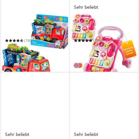
Sehr beliebt
VTECH®
VTECH®
Spielzeug-Transporter Babys
Lauflernwagen VTechBaby,
Autotransporter
Spiel-und Laufwagen
(19)
(674)
ab 16,99 €
ab 32,57 €
UVP
19,99 €
UVP
44,99 €
-15%
-28%
in 2-3 Werktagen bei dir
in 2-3 Werktagen bei dir
pink
bunt
Sehr beliebt
Sehr beliebt