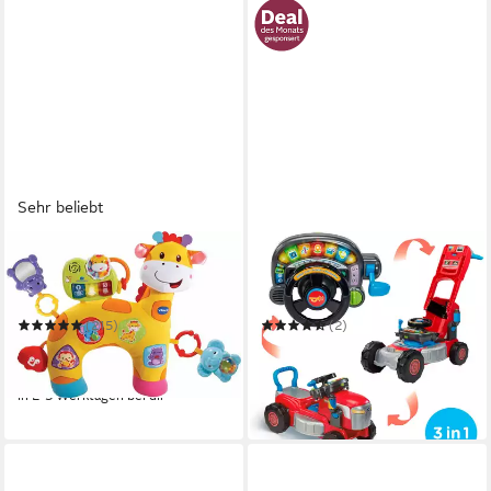
Sehr beliebt
VTECH®
VTECH®
Greifspielzeug VTechBaby,
Lernspielzeug Babys 3-in-1
Giraffenkissen
Traktor & Rasenmäher
(215)
(2)
ab 25,99 €
ab 45,99 €
UVP
34,99 €
UVP
59,99 €
nur diesen Monat
-26%
-23%
in 2-3 Werktagen bei dir
in 2-4 Werktagen bei dir