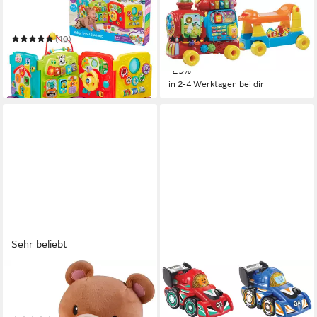
Lernspielzeug Babys 3-in-1
Spielzeug-Eisenbahn
Spielwelt
VTechBaby, ABC-Eisenbahn
(10)
(245)
37,99 €
ab 49,99 €
UVP
45,99 €
UVP
69,99 €
-17%
-29%
in 2-4 Werktagen bei dir
in 2-4 Werktagen bei dir
Sehr beliebt
VTECH®
VTECH®
Kuscheltier VTechBaby,
Spielzeug-Auto Tut Tut Baby
Krabbel mit mir - Bär
Flitzer, 2er Set
ab 15,88 €