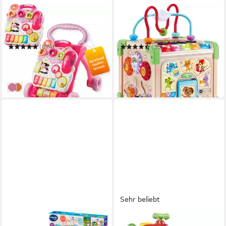
VTECH®
VTECH®
Lauflernwagen VTechBaby,
Motorikwürfel Vtech Baby,
Spiel-und Laufwagen
Interaktiver Holz-Spielwürfel
(674)
(35)
ab 32,57 €
ab 25,99 €
UVP
44,99 €
UVP
44,99 €
-28%
-42%
in 2-3 Werktagen bei dir
in 1-2 Werktagen bei dir
pink
bunt
Sehr beliebt
VTECH®
VTECH®