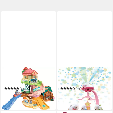
VTECH®
VTECH®
Spielwelt Tut Tut Baby
Mobile Vtech Baby,
Flitzer - Blueys Familienhaus
Schäfchen-Mobile pink
(6)
(16)
ab 40,26 €
ab 41,27 €
UVP
49,99 €
in 1-2 Werktagen bei dir
-19%
in 1-2 Werktagen bei dir