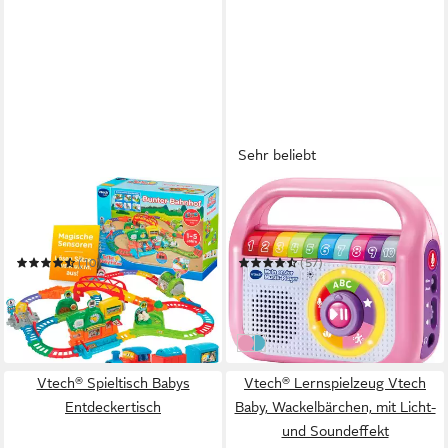
Sehr beliebt
VTECH®
VTECH®
Spielwelt Tut Tut Baby
Lernspielzeug Vtech Baby,
Flitzer - Bunter Bahnhof
Mein erster Musik-Player
(10)
(57)
ab 47,58 €
25,56 €
UVP
59,99 €
UVP
29,99 €
-21%
-15%
in 2-4 Werktagen bei dir
in 1-2 Werktagen bei dir
pink
blau
Vtech® Spieltisch Babys
Vtech® Lernspielzeug Vtech
Entdeckertisch
Baby, Wackelbärchen, mit Licht-
und Soundeffekt