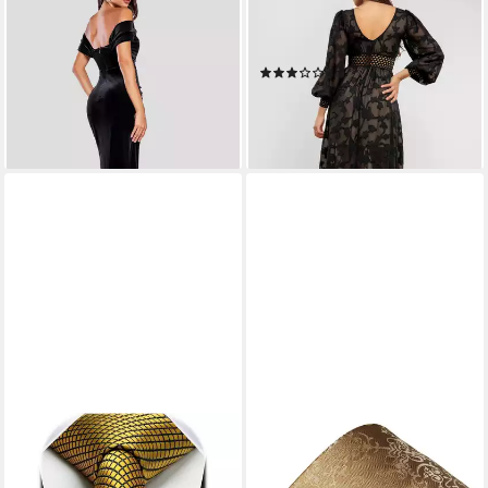
Velvet Corset Maxi Dress
Burnout Front Split Maxi
langes Kleid, mit Schlitz
Dress langes Kleid
(2)
191,25 €
UVP
225,00 €
140,25 €
UVP
165,00 €
-15%
-15%
lieferbar - in 3-4 Werktagen bei dir
lieferbar - in 3-4 Werktagen bei dir