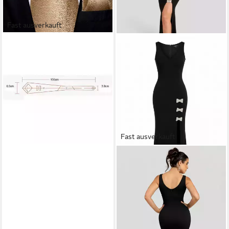
Fast ausverkauft
WARE AUS ALLER WELT
Krawatte Einstecktuch
Manschettenknöpfe Seide
Seidenkrawatte Schlips
Binder
24,99 €
30,99 €
-19%
lieferbar - in 5-6 Werktagen bei dir
Fast ausverkauft
GODDIVA
Maxikleid Diamante Brooch
Thigh Split Mermaid Maxi
Dress Lange Kleid, mit Schlitz,
V-Ausschnitt
116,25 €
UVP
155,00 €
-25%