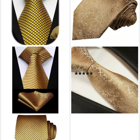
PAUL MALONE
Krawatte barock Breit (8cm),
gold braun 2049
(4)
ab 17,90 €
24,90 €
-28%
lieferbar - in 6-7 Werktagen bei dir
LUXUSKOLLEKTION
Krawatte Krawatte Herren
Hochzeit kariert Taschentuch