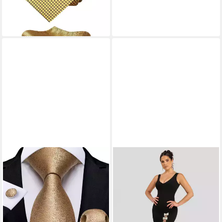
Blumen Set Gold-2
34,95 €
lieferbar - in 6-7 Werktagen bei dir