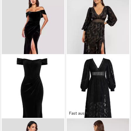
Fast ausverkauft
GODDIVA
GODDIVA
Maxikleid Draped Shoulder
Maxikleid Jacquard Lurex