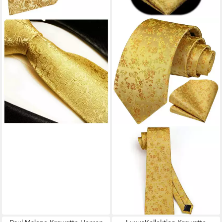
PAUL MALONE
Krawatte Herren
Seidenkrawatte elegant
barock Schmal (6cm), gold
902
17,90 €
24,90 €
-28%
lieferbar - in 6-7 Werktagen bei dir
LUXUSKOLLEKTION
Krawatte Krawatte
Einstecktuch Herren Seide
Hochzeit G22-gold
Einheitsgröße
36,95 €
lieferbar - in 3-4 Werktagen bei dir