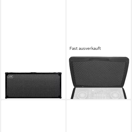
Fast ausverkauft
UDG
UDG
DVD-Hülle, Flightcase CDJ-
Koffer, Creator Denon DJ SC
3000X DJM-A9 Black
LIVE 4 Hardcase, Black
(U91111BL) - Player Case
(U8319BL) - DJ Controller
459,00 €
142,56 €
lieferbar - in 4-5 Werktagen bei dir
lieferbar - in 4-5 Werktagen bei dir