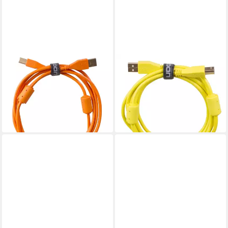
UDG
UDG
Audio-Kabel, Ultimate Audio
Audio-Kabel, Ultimate Audio
Cable USB 2.0 A-B Orange
Cable USB 2.0 A-B Yellow
Straight 1m (U95001OR) -
Straight 1m (U95001YL) -
9,61 €
10,69 €
lieferbar - in 4-5 Werktagen bei dir
lieferbar - in 4-5 Werktagen bei dir