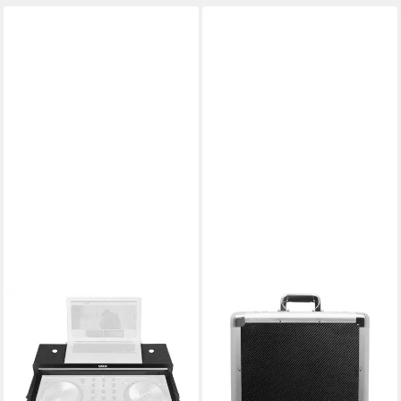
UDG
UDG
Koffer, Ultimate Flightcase NI
Koffer, Ultimate Pick Foam
Traktor Kontrol S2 MK3 Black
Carbon Flight Case Multi
Plus (U91062BL)
Format M (U93021SL) - DJ
214,92 €
128,52 €