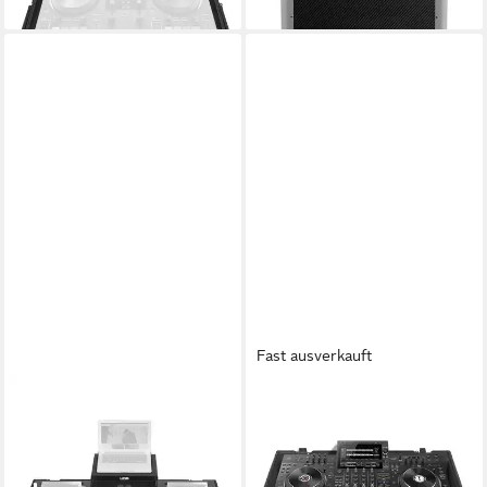
lieferbar - in 4-5 Werktagen bei dir
lieferbar - in 4-5 Werktagen bei dir
Fast ausverkauft
UDG
UDG
Koffer, Ultimate Flightcase
DVD-Hülle, Ultimate Flight
Set Pioneer CDJ-3000/A9
Case XDJ-AZ Black Plus
Plus (U91086BL) - DJ
Wheels (U91105BL) - Player