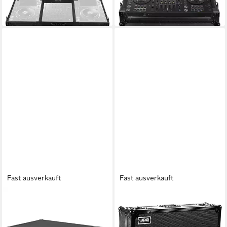
420,12 €
305,00 €
lieferbar - in 4-5 Werktagen bei dir
lieferbar - in 4-5 Werktagen bei dir
Fast ausverkauft
Fast ausverkauft
UDG
UDG
DVD-Hülle, Pick Foam Flight
Koffer, Ultimate Flightcase
Case DDJ-GRV6 Black
AlphaTheta DDJ-GRV6, black