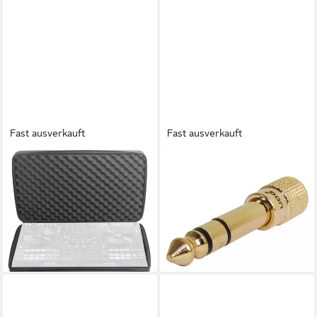
Fast ausverkauft
Fast ausverkauft
UDG
UDG
Koffer, Creator Rane Four
DJ-Kopfhörer (Ultimate
Hardcase, Black (U8321BL) -
Headphone Jack Adapter Plug
DJ Controller Case
3,5 mm (U94002) -
150,12 €
Ersatzkabel)
lieferbar - in 4-5 Werktagen bei dir
6,43 €
lieferbar - in 4-5 Werktagen bei dir