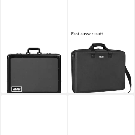
Fast ausverkauft
UDG
UDG
DVD-Hülle, Pick Foam
DVD-Hülle, Creator
Flightcase CDJ-3000X Black
AlphaTheta CDJ-3000X
(U93031BL) - Player Case
Hardcase Black (U8336BL) -
139,00 €
Player Case
lieferbar - in 4-5 Werktagen bei dir
139,00 €
lieferbar - in 4-5 Werktagen bei dir