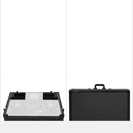
UDG
UDG
Koffer, Ultimate Flightcase
Koffer, Ultimate Pick Foam
Denon DJ SC LIVE 4 Black
Flight Case Multi Format 2XL
Plus Wheels (U91081BL)
Black MK2
297,00 €
178,20 €
lieferbar - in 4-5 Werktagen bei dir
lieferbar - in 4-5 Werktagen bei dir