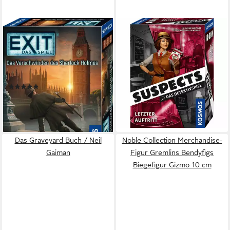
KOSMOS
KOSMOS
Spiel EXIT, Das Spiel: Das
Spiel Suspects: Letzter
Verschwinden des Sherlock
Auftritt
18,54 €
Holmes (F), Rätselspiel, Made
leider ausverkauft
in Germany
(1)
ab 12,48 €
UVP
14,99 €
-17%
lieferbar - in 1-2 Werktagen bei dir
Das Graveyard Buch / Neil
Noble Collection Merchandise-
Gaiman
Figur Gremlins Bendyfigs
Biegefigur Gizmo 10 cm