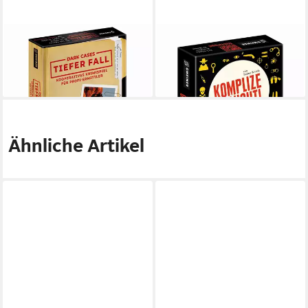
GMEINER
GMEINER
Spiel Dark Cases - Tiefer Fall
Spiel Komplize gesucht!
21,29 €
20,07 €
lieferbar - in 4-5 Werktagen bei dir
lieferbar - in 5-6 Werktagen bei dir
Ähnliche Artikel