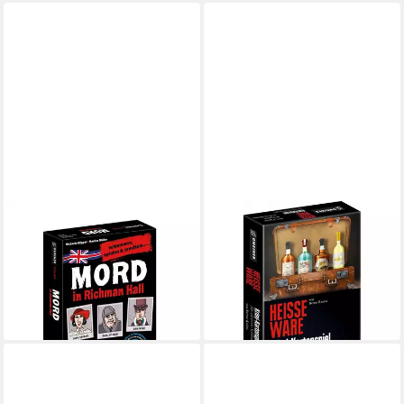
GMEINER
GMEINER
Spiel Mord in Richman Hall
Spiel Heiße Ware - Krimi-
ab 22,12 €
Kartenspiel für clevere
lieferbar - in 3-4 Werktagen bei dir
Schmuggler
ab 15,08 €
lieferbar - in 3-4 Werktagen bei dir