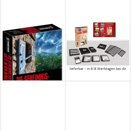
GMEINER
GMEINER
Spiel Die geheimnisvolle Hütte
Spiel Crime Tours - Akte
in den Bergen, Krimispiel,
Hexagon, Strategiespiel, Made
Made in Germany
in Germany
(1)
ab 15,00 €
UVP
16,99 €
ab 17,03 €
UVP
19,99 €
-12%
-15%
lieferbar - in 6-8 Werktagen bei dir
lieferbar - in 6-8 Werktagen bei dir