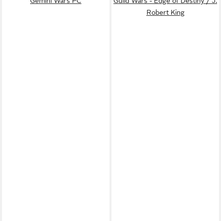
Gemini Wars PC
Guild Wars - Edge of Destiny / J.
Robert King