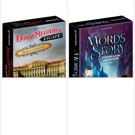
GMEINER
GMEINER
Spiel Donaumelodien Escape -
Spiel MordsStory,
Mord in Schönbrunn,
Familienspiel, Made in
Familienspiel, Made in
Germany
ab 14,54 €
Germany
lieferbar - in 6-8 Werktagen bei dir
ab 14,94 €
UVP
16,99 €
-12%
lieferbar - in 6-8 Werktagen bei dir