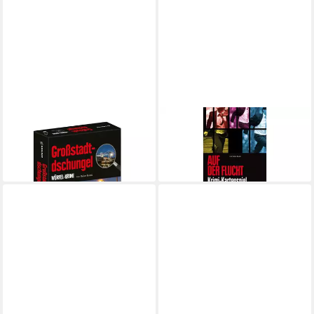
GMEINER
GMEINER
Spiel Großstadtdschungel
Spiel Auf der Flucht
ab 17,32 €
22,03 €
lieferbar - in 3-4 Werktagen bei dir
lieferbar - in 5-6 Werktagen bei dir