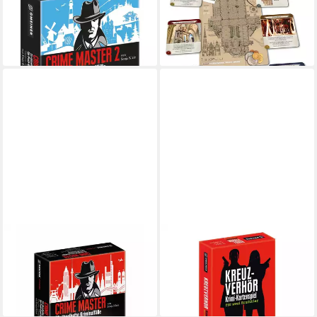
Spiel Crime Master 2
Spiel Donaumelodien Escape -
ab 12,64 €
Der Schatz im Stephansdom
lieferbar - in 3-4 Werktagen bei dir
ab 18,19 €
lieferbar - in 3-4 Werktagen bei dir
GMEINER
GMEINER
Spiel Crime Master 25
Spiel Kreuzverhör
ab 15,01 €
rätselhafte Kriminalfälle
lieferbar - in 3-4 Werktagen bei dir
ab 12,64 €
lieferbar - in 3-4 Werktagen bei dir