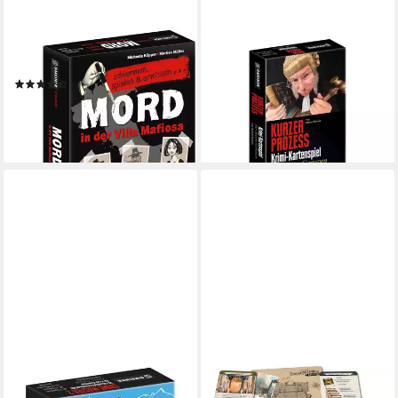
GMEINER
GMEINER
Spiel Mord in der Villa Mafiosa
Spiel Kurzer Prozess
(8)
ab 15,01 €
ab 20,24 €
UVP
22,99 €
lieferbar - in 3-4 Werktagen bei dir
-12%
lieferbar - in 6-8 Werktagen bei dir
GMEINER
GMEINER