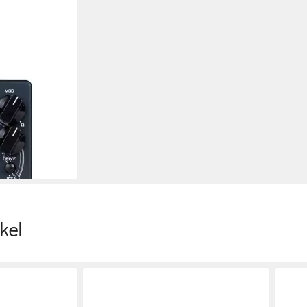
al, (Bass-
ektpedale),
Effektpedal
en bei dir
kel