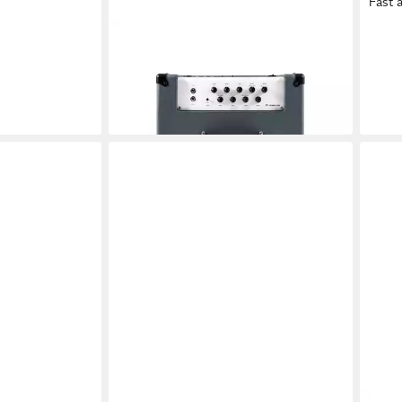
Fast 
DARKGLASS
DAR
Verstärker (Microtubes 500 Combo
Musi
112 - Bass Combo Verstärker)
Pres
1.014,12 €
109,
lieferbar - in 4-5 Werktagen bei dir
liefe