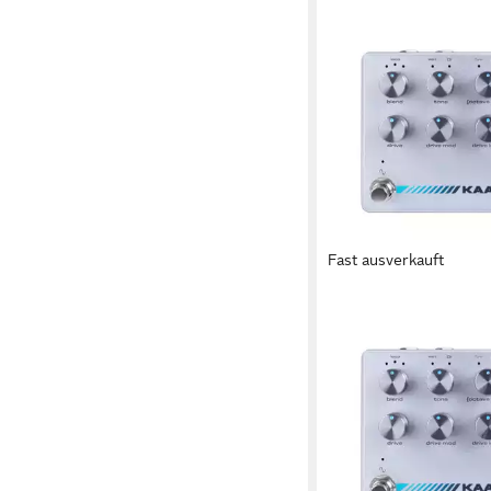
Fast ausverkauft
DARKGLASS
Musikinstrumentenped
Effektgeräte, Bass-Eff
Kaamos Distortion/Oc
Effektpedal
430,92 €
lieferbar - in 4-5 Werktag