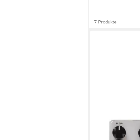
7 Produkte
DARKGLASS
Musikinstrumentenped
Effektgeräte, Bass-Eff