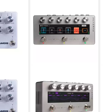
al, (Bass-
ektpedale),
taver - Bass
en bei dir