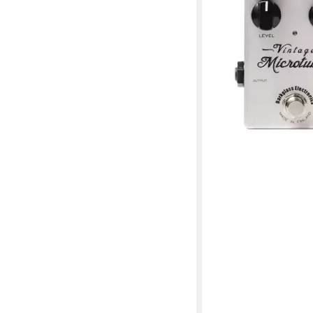
Microtubes Vintage - 
Effektpedal
223,56 €
lieferbar - in 4-5 Werktag