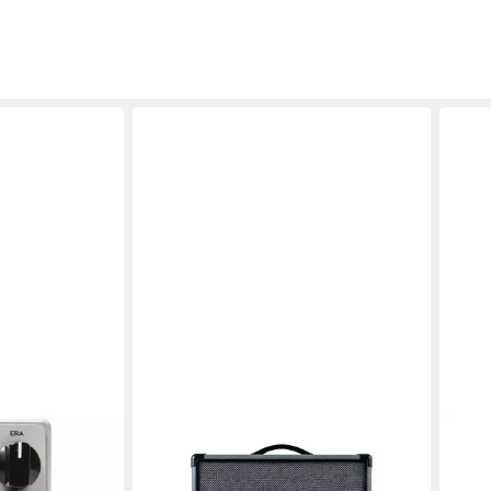
al, (Bass-
ektpedale),