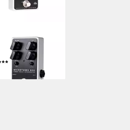
KGLASS
kinstrumentenpedal, (Bass-
ktgeräte, Bass-Effektpedale),
otubes B3K v2 - Bass
ktpedal
(1)
20 €
rbar - in 4-5 Werktagen bei dir