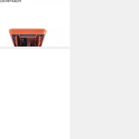
ausverkauft
KGLASS
kinstrumentenpedal, Anagram
s - Bass Effektpedal
00 €
rbar - in 4-5 Werktagen bei dir