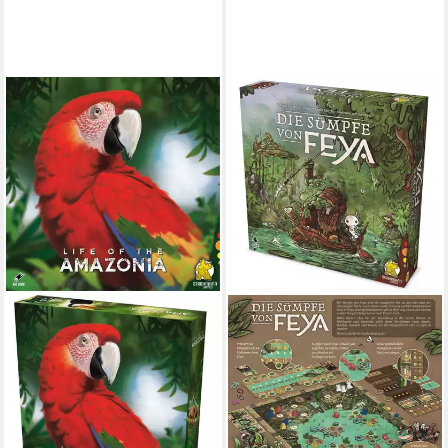
STROHMANN GAMES
Spiel Die Sümpfe von Feya
(DE)
48,90 €
in 3-4 Werktagen bei dir