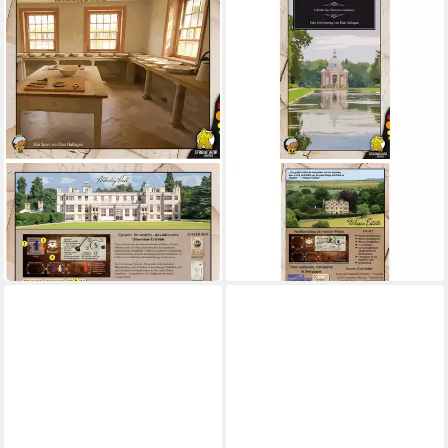
PEGASUS
PEGASUS
Spiel Pegasus Obsession -
Spiel Pegasus Obsession -
Upstairs, Downstairs
Wessex, Brettspiel
ab 42,66 €
ab 20,03 €
in 3-4 Werktagen bei dir
in 2-3 Werktagen bei dir