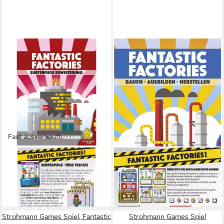
Fast ausverkauft
STROHMANN GAMES
PEGASUS SPIELE
Spiel Fantastic Factories:
Spiel Fantastic Factories
34,39 €
Subterfuge (Erweiterung)
in 2-3 Werktagen bei dir
17,40 €
in 4-5 Werktagen bei dir
Strohmann Games Spiel, Fantastic
Strohmann Games Spiel