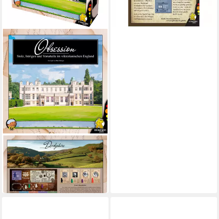
PEGASUS
Spiel Pegasus Obsession,
Brettspiel
72,11 €
in 3-4 Werktagen bei dir