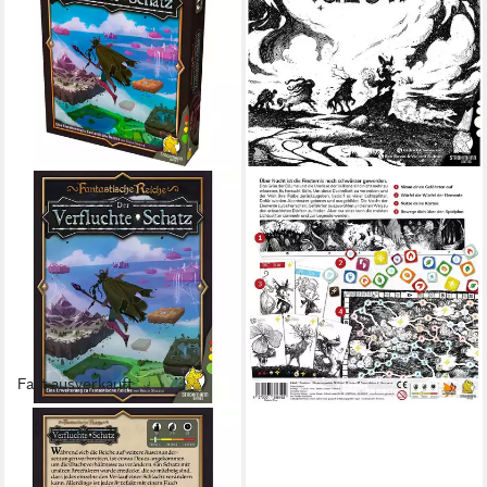
STROHMANN GAMES
Spiel Glow (Spiel)
40,40 €
in 2-3 Werktagen bei dir
Fast ausverkauft
PEGASUS
Spiel Pegasus Fantastische
Reiche: Der Verfluchte