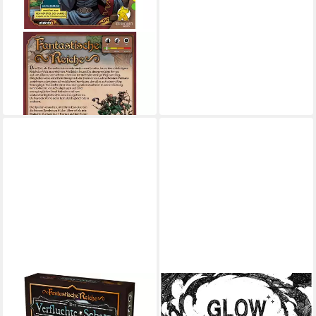
PEGASUS
Spiel Pegasus Fantastische
Reiche, Kartenspiel
ab 27,59 €
in 3-4 Werktagen bei dir