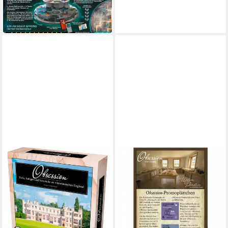
Unknown, Brettspiel
ab 66,05 €
in 2-3 Werktagen bei dir
STROHMANN GAMES
Spiel
13,47 €
in 2-3 Werktagen bei dir