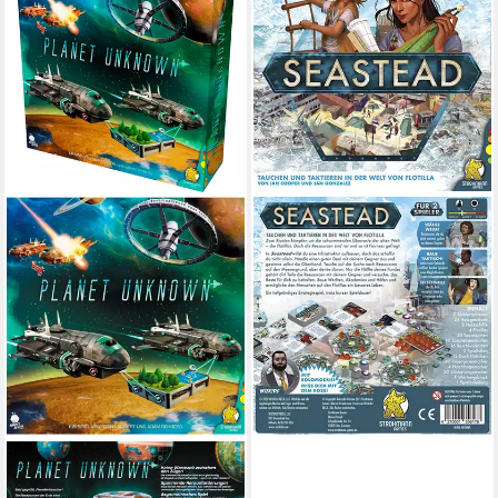
PEGASUS SPIELE
Spiel Seastead
ab 23,40 €
in 4-5 Werktagen bei dir
PEGASUS
Spiel Pegasus Planet