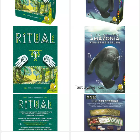
Fast ausverkauft
PEGASUS
PEGASUS
Spiel Pegasus Ritual,
Spiel Pegasus Life of the
Brettspiel
Amazonia: Mini Erweiterung
ab 27,57 €
ab 15,56 €
in 2-3 Werktagen bei dir
in 4-5 Werktagen bei dir