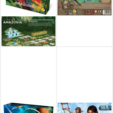
PEGASUS
Spiel Pegasus Life of the
Amazonia, Brettspiel
65,79 €
in 4-5 Werktagen bei dir