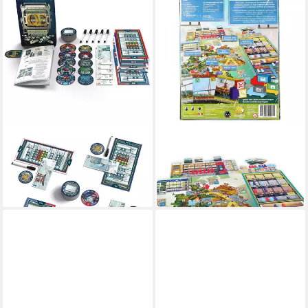
PEGASUS
STROHMANN GAMES
Spiel Pegasus Q.E.,
Spiel Autobahn (DE)
48,47 €
Brettspiel
in 2-3 Werktagen bei dir
ab 31,31 €
in 2-3 Werktagen bei dir