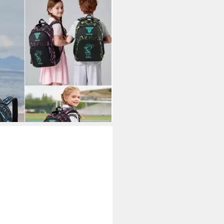
en Schulrucksack teenager
liche Daypacks, Reflektierender
or Camping Groß rucksack
tagen bei dir