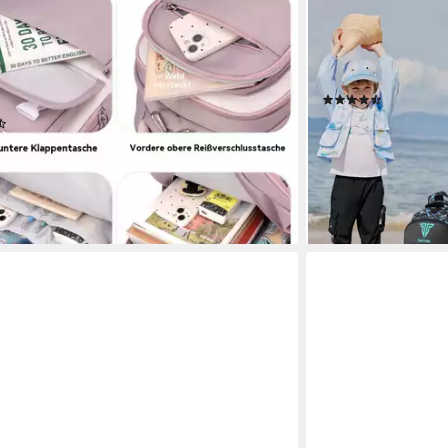
RT
TAN.TOMI
cksack Schülerrucksack/Kinderrucksack
Schulrucksack Jung
 Fassungsvermögen, mehrlagiges Design,
schulranzen Jugend
weisend und strapazierfähig), Für alle
Wasserdicht Outdo
(3)
uppen geeignet, vielseitiges Design
27,94 €
UVP
40,00 €
(7)
UVP
78,99 €
-30%
lieferbar - in 3-4 Werk
 - in 3-4 Werktagen bei dir
+1