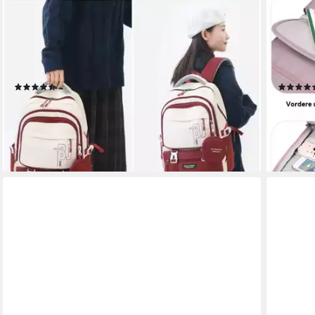
BLUSMART
BLUSMA
Schulrucksack Jungen mädchen teenager
Schulru
schultasche mit Geldbörse (Wasserdicht Rucksack,
(Großes
1-tlg., Laptop tasche backpack), für Jungen und
Wasserab
Mädchen
Altersgr
(10)
46,99 €
58,99 €
UVP
69,99 €
-33%
-25%
lieferbar - in 3-4 Werktagen bei dir
lieferbar