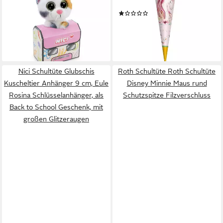
Katze Calli Malli
mit Stoffverschluss, Spitze
(1)
Schlüsselanhänger, als Back to
34,19 €
12,99 €
School Geschenk, mit großen
UVP
16,95 €
lieferbar - in 2-3 Werktagen bei dir
Glitzeraugen im Schulranzen
-23%
lieferbar - in 2-3 Werktagen bei dir
Nici Schultüte Glubschis
Roth Schultüte Roth Schultüte
Kuscheltier Anhänger 9 cm, Eule
Disney Minnie Maus rund
Rosina Schlüsselanhänger, als
Schutzspitze Filzverschluss
Back to School Geschenk, mit
großen Glitzeraugen