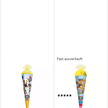
Fast ausverkauft
RNK VERLAG
ROTH
Schultüte Roth Schultüte
Schultüte Paw Patrol, 50cm,
PAW PATROL eckig
rund, mit gelbem
Tüllverschluss 85cm
Tüllverschluss, große
17,99 €
Zuckertüte
lieferbar - in 2-3 Werktagen bei dir
(3)
15,53 €
lieferbar - in 2-3 Werktagen bei dir