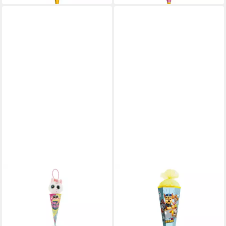
NICI
ROTH
Schultüte Glubschis
Schultüte Paw Patrol, 85cm,
Kuscheltier Anhänger 9cm
eckig, mit Rot(h)-Spitze und
Einhorn Milky-Fee
gelbem Tüllverschluss,
Schlüsselanhänger, als Back to
Hundeabenteuer, gelber Tüll,