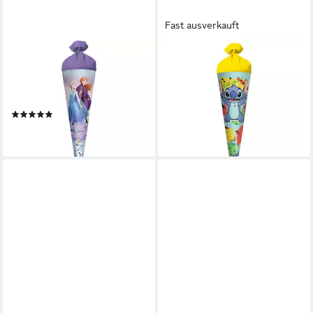
Fast ausverkauft
ROTH
ROTH
Schultüte Disney Frozen, 70
Schultüte Disney Stitch,
cm, rund, Filzverschluss,
70cm, rund, mit Rot(h)-Spitze,
Roth-Spitze
Filzverschluss Gelb
(1)
22,98 €
23,61 €
lieferbar - in 2-3 Werktagen bei dir
lieferbar - in 3-4 Werktagen bei dir