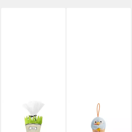
URSUS - LUDWIG BÄHR
NICI
Schultüte Ursus
Schultüte mymochi
SCHULTÜTEN-BASTELSET
Schlüsselanhänger Pinguin
"GREEN&EASY" TRAKTOR -
Waddle 8cm mit Bleistift