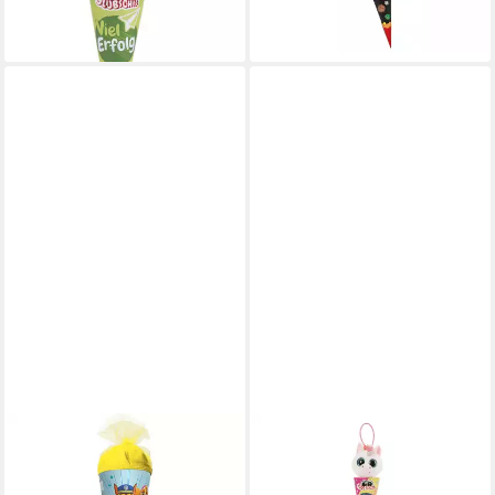
-17%
lieferbar - in 3-4 Werktagen bei dir
ROTH
NICI
Schultüte Paw Patrol, 50cm,
Schultüte Glubschis
rund, mit gelbem
Kuscheltier Anhänger 9cm