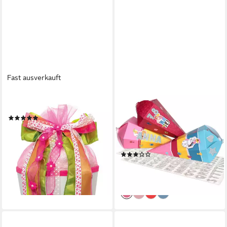
Fast ausverkauft
ROTH
PAPIERDRACHEN
Schultüte Schultütenschleifen
Schultüte 3 Schultüten - auch
(2)
als Geschwistertüten -
ab 16,95 €
verschiedene Designs,
lieferbar - in 3-4 Werktagen bei dir
Schulanfang
(2)
9,90 €
(3,30 €/ 1 Stk)
lieferbar - in 4-5 Werktagen bei dir