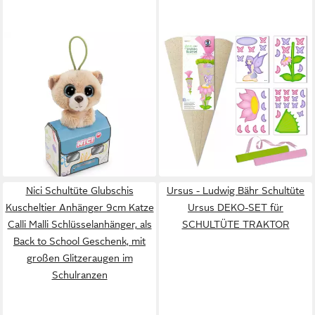
NICI
URSUS
Schultüte Glubschis
Schultüte Schultüte Bastelset
Kuscheltier Anhänger 9 cm
"GREEN&EASY" - ab 3
Bär Bonno Schlüsselanhänger,
Jahren, Verschluss
ab 16,89 €
als Back to School Geschenk,
lieferbar - in 3-4 Werktagen bei dir
12,99 €
mit großen Glitzeraugen im
UVP
16,95 €
Schulranzen
-23%
lieferbar - in 3-4 Werktagen bei dir
Nici Schultüte Glubschis
Ursus - Ludwig Bähr Schultüte
Kuscheltier Anhänger 9cm Katze
Ursus DEKO-SET für
Calli Malli Schlüsselanhänger, als
SCHULTÜTE TRAKTOR
Back to School Geschenk, mit
großen Glitzeraugen im
Schulranzen