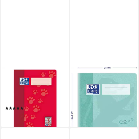
OXFORD
OXFORD
Schulheft Schule, A4,
Schulheft Oxford TOUCH
Sonderlineatur (Lineatur 3),
Schulheft A4 L28 kariert 16
mit Optik-Papier, ungelocht,
Blatt grün
1,89 €
16 Blatt
lieferbar - in 6-7 Werktagen bei dir
(1)
9,02 €
lieferbar - in 4-5 Werktagen bei dir