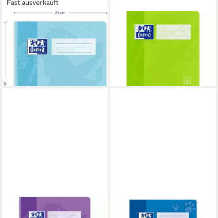
Fast ausverkauft
OXFORD
OXFORD
Schulheft Oxford Touch
Schulheft
ab 0,68 €
Schulheft A4 Lineatur 26
lieferbar - in 6-7 Werktagen bei dir
kariert – 16 Blatt
1,89 €
lieferbar - in 6-7 Werktagen bei dir
OXFORD
OXFORD
Schulheft
Schulheft Schule, A4,