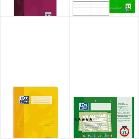
lieferbar - in 8-10 Werktagen bei
4,17 €
dir
lieferbar - in 6-7 Werktagen bei dir
OXFORD
OXFORD
Schulheft
Schulheft, Schreiblernheft, A4
1,48 €
quer, liniert (Lineatur SL),
lieferbar - in 6-7 Werktagen bei dir
gelocht, 16 Blatt
(1)
ab 5,79 €
lieferbar - in 3-4 Werktagen bei dir