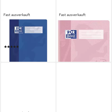
Fast ausverkauft
Fast ausverkauft
OXFORD
OXFORD
Schulheft Schule, A4, liniert
Schulheft Oxford TOUCH
(Lineatur 25), Außenrand,
Schulheft A4 liniert 16 Blatt
1,89 €
ungelocht, 16 Blatt
lieferbar - in 6-7 Werktagen bei dir
(1)
ab 3,49 €
lieferbar - in 3-4 Werktagen bei dir