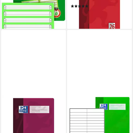
ungelocht, 16 Blatt
lieferbar - in 3-4 Werktagen bei dir
(1)
7,90 €
lieferbar - in 8-10 Werktagen bei
dir
OXFORD
OXFORD
Schulheft Schule, A4, kariert
Vokabelheft 1 Vokabelheft mit
(Lineatur 22), mit Optik-
2-Spalten Lin. 53 (liniert) A4
Papier, ungelocht, 16 Blatt
ohne Rand, Keine Farbwahl
7,58 €
möglich!