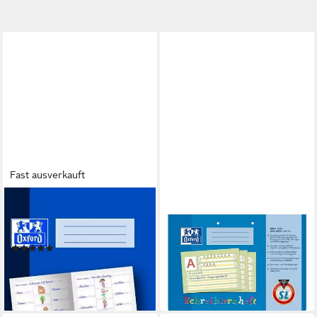
Fast ausverkauft
OXFORD
OXFORD
Schulheft Vokabelheft A4 16
Schulheft, Schreiblernheft, A4
Blatt 3V (3-spaltig zum Malen)
quer, liniert (Lineatur SL),
(1)
gelocht, 16 Blatt
3,24 €
UVP
3,99 €
ab 3,89 €
-19%
lieferbar - in 2-3 Werktagen bei dir
lieferbar - in 6-7 Werktagen bei dir