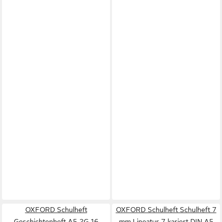
OXFORD Schulheft
OXFORD Schulheft Schulheft 7
Geschichtenheft A5 2G 16
mm Lineatur 7 kariert DIN A5