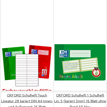
OXFORD
OXFORD
Vokabelheft 1 Vokabelheft mit
Schulheft Schreiblernheft A5
2-Spalten Lin. 53 (liniert) A5
quer Lineatur 0 VE=10x16
ohne Rand, Keine Farbwahl
Blatt
19,30 €
möglich!
lieferbar in 4 Wochen
7,52 €
lieferbar - in 8-10 Werktagen bei
dir
OXFORD Schulheft Touch
OXFORD Schulheft 1 Schulheft
Lineatur 28 kariert DIN A4 Innen-
Lin. 5 (kariert 5mm) 16 Blatt ohne
und Außenrand, 16 Blatt
Rand A5 blau