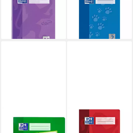
1,48 €
Sonderlineatur (Lineatur 2),
lieferbar - in 6-7 Werktagen bei dir
mit Optik-Papier, ungelocht,
16 Blatt
ab 1,39 €
lieferbar - in 2-3 Werktagen bei dir
OXFORD
OXFORD
Schulheft Oxford Schulheft
Schulheft Schule, A4, kariert
A5 quer, Lin 0 16 Blatt, liniert
(Lineatur 26), Außenrand,
ab 4,59 €