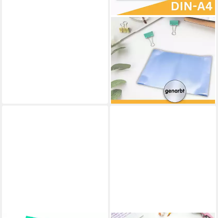
PERFECT LINE
Schulheft 25 Hefthüllen DIN
A4, genarbt transparent, 90
my, PP, dokumentenecht,
säurefrei, Made in EU
14,00 €
lieferbar - in 2-3 Werktagen bei dir