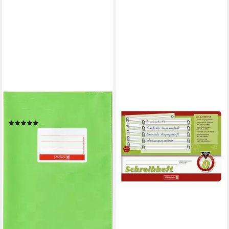
BRUNNEN
Schulheft Hefthülle, DIN A5
(1)
5,69 €
lieferbar - in 3-4 Werktagen bei dir
BRUNNEN
Schulheft, A5 quer liniert