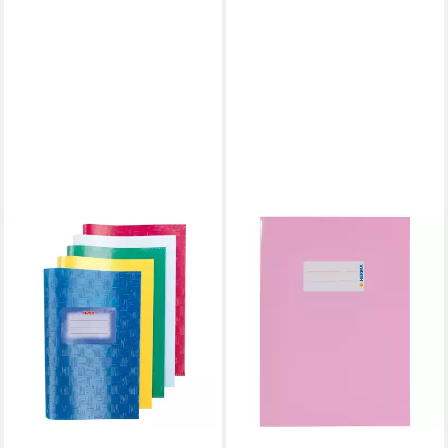
HERLITZ
Schulheft 5 Heftumschläge /
Hefthüllen DIN A5 /
Baststruktur / 5 Farben
1,99 €
lieferbar - in 2-3 Werktagen bei dir