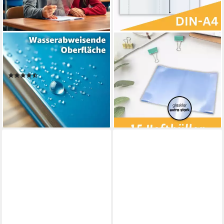
OFFICEGURUS®
PERFECT LINE
Schulheft 20x Buchumschlag
Schulheft 15 Hefthüllen DIN
transparent DINA4
A4 PP glasklar extra stark,
(5)
145 my, PP, dokumentenecht,
5,99 €
UVP
7,99 €
säurefrei, Made in EU
(0,30 €/ 1 Stk)
14,00 €
-25%
lieferbar - in 2-3 Werktagen bei dir
lieferbar - in 3-4 Werktagen bei dir