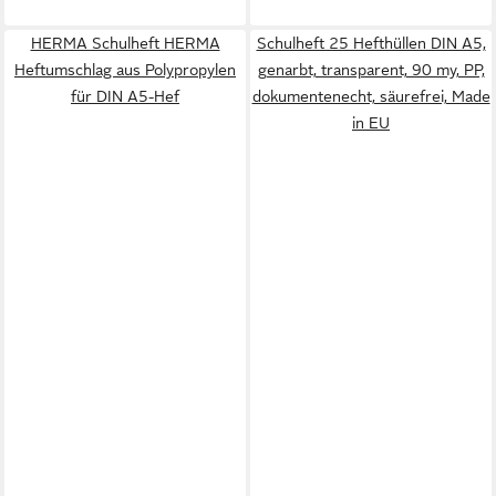
HERMA Schulheft HERMA
Schulheft 25 Hefthüllen DIN A5,
Heftumschlag aus Polypropylen
genarbt, transparent, 90 my, PP,
für DIN A5-Hef
dokumentenecht, säurefrei, Made
in EU