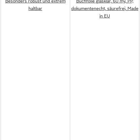
Besonders robust und extrem
Buchfolie glasklar, 60 my, PP,
haltbar
dokumentenecht, säurefrei, Made
in EU