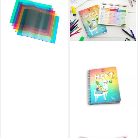
LOER & SCHÄFER
Schulheft Heftumschlag /
Hefthülle DIN A5 / Farbe:
transparent blau
0,15 €
lieferbar - in 2-3 Werktagen bei dir
SALLYS