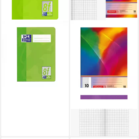
OXFORD
Schulheft
ab 0,68 €
lieferbar - in 4-5 Werktagen bei dir
BRUNNEN
Schulheft Brunnen Schulheft,
Lineatur 10, A5, 16 Blatt, aus
nachwachsenden Rohstoffen
ab 0,89 €
lieferbar - in 2-3 Werktagen bei dir