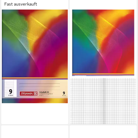
Fast ausverkauft
BRUNNEN
Schulheft BRUNNEN
Schulheft A5 Lineatur 9 32
Blatt 104530902
2,97 €
lieferbar - in 3-4 Werktagen bei dir
BAIER & SCHNEIDER
Schulheft Schulheft A5
kariert 16 Blatt mehrfarbig,
FSC MIX
ab 0,89 €
lieferbar - in 2-3 Werktagen bei dir