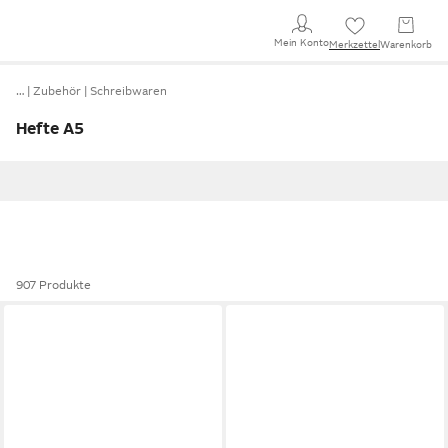
Mein Konto
Merkzettel
Warenkorb
…
Zubehör
Schreibwaren
Hefte A5
907 Produkte