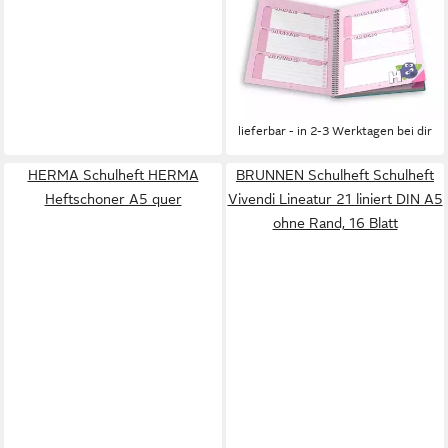
Schulheft Sallys
Hausaufgabenheft, A5
Format, 140 Seiten, Made in
Germany, Der Erlös
6,99 €
unterstützt die "Sally
lieferbar - in 2-3 Werktagen bei dir
Stiftung".
HERMA Schulheft HERMA
BRUNNEN Schulheft Schulheft
Heftschoner A5 quer
Vivendi Lineatur 21 liniert DIN A5
ohne Rand, 16 Blatt