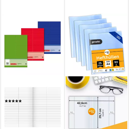
BRUNNEN
Vokabelheft, A5, liniert mit
Teilungslinie, ungelocht
(1)
8,14 €
lieferbar - in 7-9 Werktagen bei dir