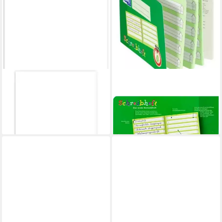
STAUFEN
OXFORD
Schulheft Schulheft Premium
Schulheft Oxford Schulheft
A5 32 Blatt blanko
A5 quer, Lin 0 16 Blatt, liniert
1,71 €
ab 4,59 €
lieferbar in 3 Wochen
lieferbar - in 2-3 Werktagen bei dir