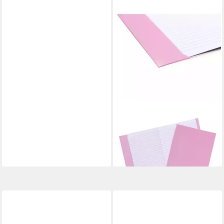
HERMA
Schulheft Herma Heftschoner
Karton FSC A5 rosa
ab 2,94 €
lieferbar - in 3-4 Werktagen bei dir