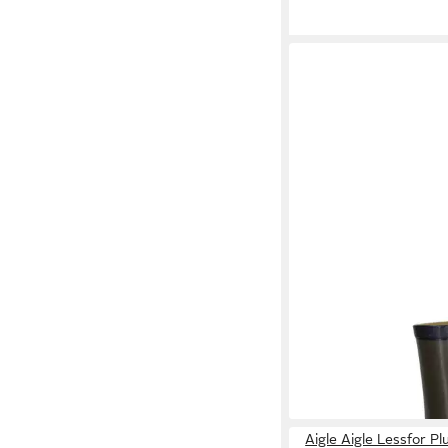
AIGLE
Benyl M Stiefel
ab 100,75 €
UVP
117,0
-14%
Aigle Aigle Lessfor Pl