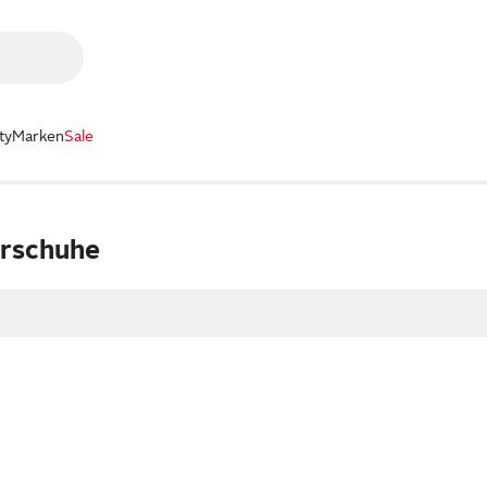
ty
Marken
Sale
rschuhe