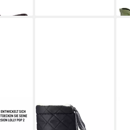
für Damen
AIGLE
Aigle Giboulee marine/weiß
AIG
gabe, 1-tlg.,
Gummistiefel
Wand
ab 51,69 €
169,