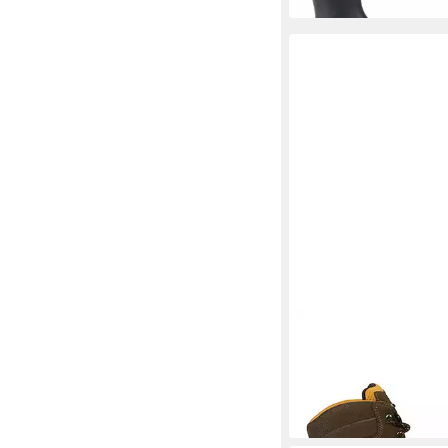
AIGLE
P89656 Aigle A
Wanderschuh
ab 192,75 €
UVP
226,9
-15%