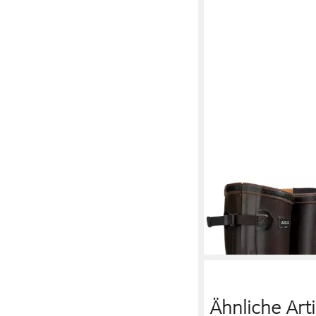
AIGLE
Gummistiefel P
Vario Gummistiefel S
ab 190,00 €
Ähnliche Arti