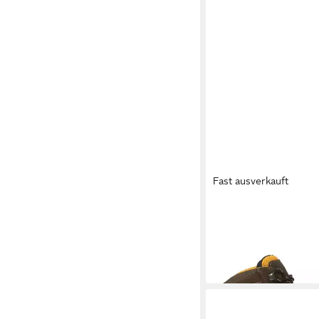
Fast ausverkauft
AIGLE
P8975 Aigle A
Wanderschuh
ab 162,75 €
UVP
201,9
-19%