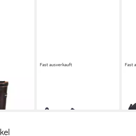
Fast ausverkauft
Fast 
arcours® 2
AIGLE
Aigle Terre aus recyceltem
AIG
toßdämpfend
Material Wanderschuh
Wan
42,99 €
ab 1
UVP
71,99 €
-40%
-15%
kel