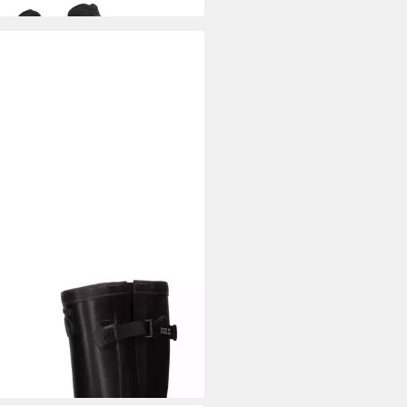
LE
Parcours® 2 Iso Stiefel
25,00 €