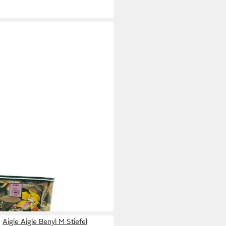
LE
Aigle Venise Print grün/bunt-
i Gummistiefel
9 €
Aigle Aigle Benyl M Stiefel