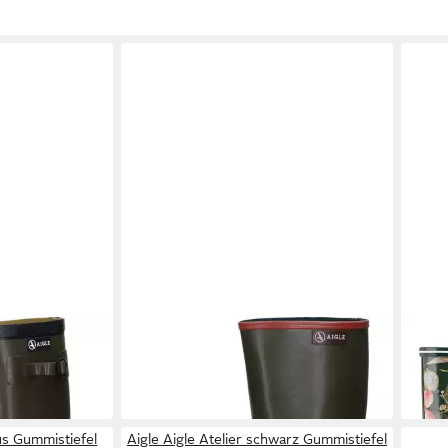
AIGLE
Chambord Pro 2 Stiefel
AIG
ab 92,75 €
0 €
komb
58,7
us Gummistiefel
Aigle Aigle Atelier schwarz Gummistiefel