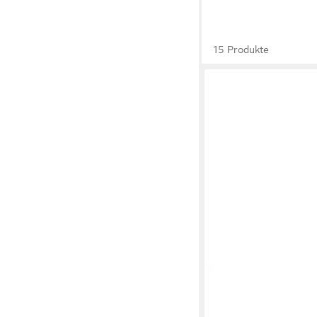
15 Produkte
AIGLE
Tarmac Outdoo
ab 100,75 €
UVP
111,9
-10%