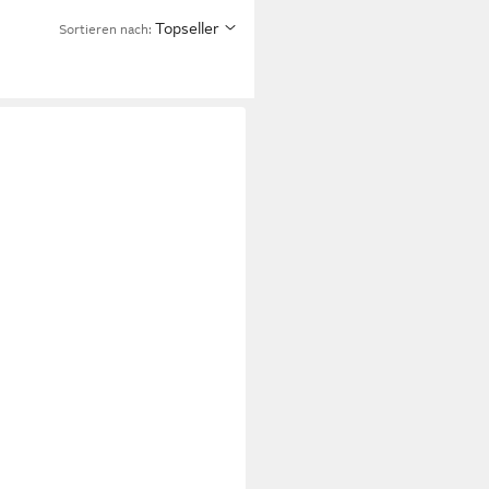
Topseller
Sortieren nach:
LE
NC943 Aigle Soft Rain M 2
istiefel
59 €