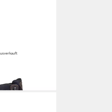
ausverkauft
LE
T3641 Aigle Laforse 2 MTD
derschuh
07,75 €
UVP
126,99 €