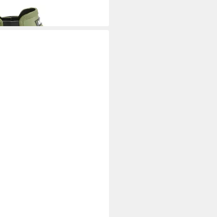
LE
Stiefel Laforse No Lace MTD
erstiefel
99 €