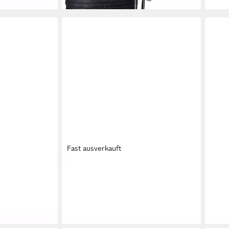
Fast ausverkauft
ltavio HI GTX
AIGLE
NB592 Aigle Taden Plus 2
AIG
ab 2
Wanderschuh
ab 49,75 €
9 €