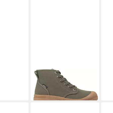
ltavio MD GTX
AIGLE
Tenere Canvas Wanderschuh
AIG
94,95 €
Wan
82,7
9 €
-15%