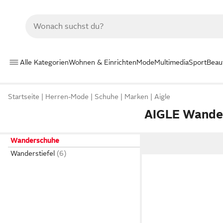
Alle Kategorien
Wohnen & Einrichten
Mode
Multimedia
Sport
Beau
Startseite
Herren-Mode
Schuhe
Marken
Aigle
AIGLE Wande
Wanderschuhe
Wanderstiefel