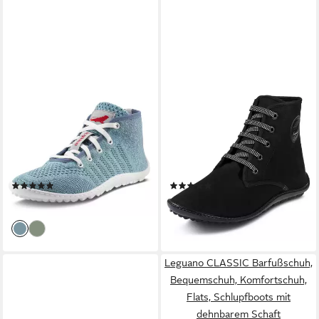
LEGUANO
LEGUANO
GO Barfußschuh,
CHESTER LIGHT
Bequemschuh, Komfortschuh,
Barfußschuh, Bequemschuh,
Schnürboots, flexible
Komfortschuh, Flats,
Halbkugellaufsohle
Schnürboots, Made in
(9)
(23)
Germany
165,00 €
ab 169,00 €
leider ausverkauft
lieferbar - in 1-2 Werktagen bei dir
Leguano CLASSIC Barfußschuh,
Bequemschuh, Komfortschuh,
Flats, Schlupfboots mit
dehnbarem Schaft