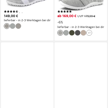
Bequemschuh verstärkt das
Schnürschuh für
taktile Empfinden
Maschinenwäsche geeignet
(8)
(115)
149,00 €
ab 169,00 €
UVP
179,99 €
lieferbar - in 2-3 Werktagen bei dir
-6%
lieferbar - in 2-3 Werktagen bei dir
+1