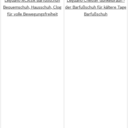
Leguano ACASA Barfußschuh
Leguano Chester dunkelbraun -
Bequemschuh, Hausschuh, Clog
der Barfußschuh für kältere Tage
für volle Bewegungsfreiheit
Barfußschuh