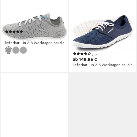
LEGUANO
LEGUANO
Schnürschuh
JUNO Barfußschuh,
(1)
Schlupfschuh, Bequemschuh
159,95 €
mit speziell entwickelter
lieferbar - in 2-3 Werktagen bei dir
Halbkugel-Sohle
(5)
ab 149,95 €
lieferbar - in 2-3 Werktagen bei dir