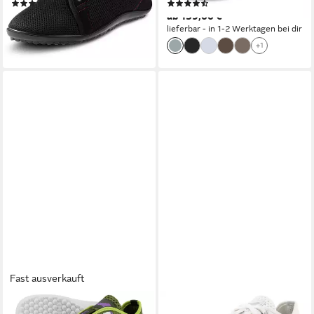
(16)
(189)
179,00 €
ab 159,00 €
leider ausverkauft
lieferbar - in 1-2 Werktagen bei dir
+1
Fast ausverkauft
LEGUANO
LEGUANO