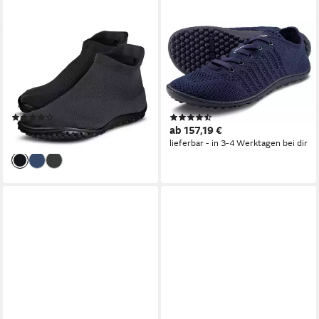
LEGUANO
LEGUANO
SNEAKER Barfußschuh,
GO Barfußschuh
Bequemschuh, Komfortschuh
Schnürschuh, Halbschuh, der
für Maschinenwäsche
das taktile Empfinden
geeignet
verstärkt
(66)
(3)
87,00 €
ab 157,19 €
lieferbar - in 1-2 Werktagen bei dir
lieferbar - in 3-4 Werktagen bei dir