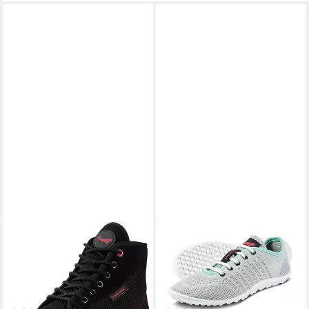
LEGUANO
LEGUANO
AKTIVE ALASCO
GO Barfußschuh mit
Barfußschuh, Bequemschuh,
praktischer Schnürung,
Schnürboots für das Barfuß-
Freizeitschuh, Halbschuh,
Lauferlebnis
Schnürschuh