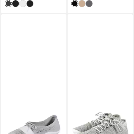
LEGUANO
LEGUANO
STLYE PEAR Barfußschuh
BEAT Barfußschuh,
Slipper, Freizeitschuh,
Freizeitschuh, Halbschuh,