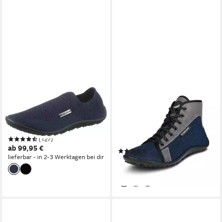
LEGUANO
LEGUANO
SCIO Barfußschuh Slipper,
JASPAR Barfußschuh,
Freizeitschuh, Bequemschuh
Bequemschuh, Schnürboots
mit seitlichem Logo-Emblem
mit speziell entwickelter
(127)
Laufsohle
ab 99,95 €
(8)
lieferbar - in 2-3 Werktagen bei dir
ab 174,99 €
lieferbar - in 2-3 Werktagen bei dir