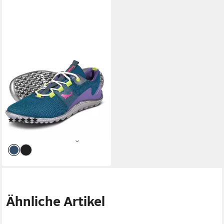
LEGUANO
SPINWYN Barfußschuh für
Maschinenwäsche geeignet,
Freizeitschuh, Halbschuh,
Schnürschuh
(17)
169,99 €
lieferbar - in 2-3 Werktagen bei dir
Ähnliche Artikel