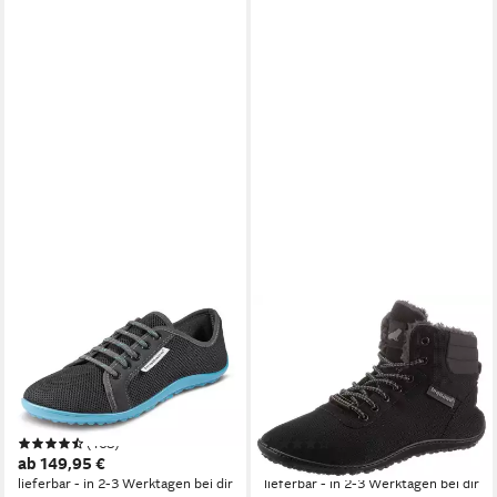
LEGUANO
LEGUANO
AKTIV Barfußschuh,
KOSMO Barfußschuh,
Freizeitschuh, Halbschuh,
Bequemschuh, Schnürboots
Schnürschuh mit
mit einzigartiger Halbkugel-
ergonomischer Formgebung
Laufsohle
(168)
(24)
ab 149,95 €
ab 199,95 €
lieferbar - in 2-3 Werktagen bei dir
lieferbar - in 2-3 Werktagen bei dir