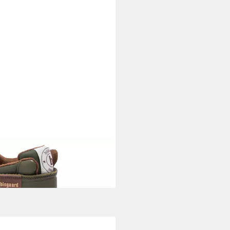
GAARD
Bisgaard Pixie Khaki
ker
0 €