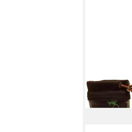
BISGAARD
Bisgaard 
Dino Größe EU 33 Sn
64,90 €