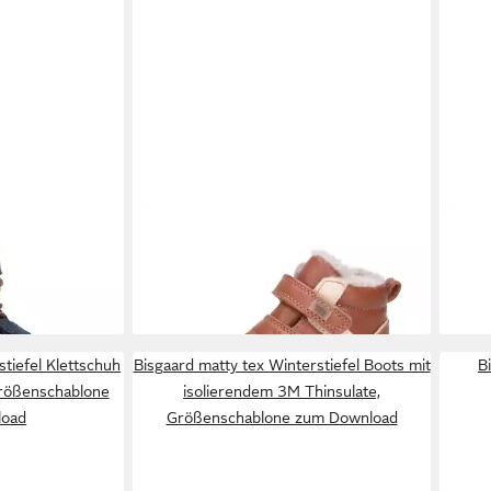
 Winterstiefel
BISGAARD
barefoot becky tex
BIS
wolle,
Winterstiefel
1408
89,95 €
99,9
m Download
€
Wint
stiefel Klettschuh
Bisgaard matty tex Winterstiefel Boots mit
B
rößenschablone
isolierendem 3M Thinsulate,
load
Größenschablone zum Download