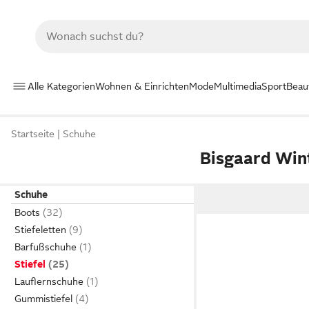
Alle Kategorien
Wohnen & Einrichten
Mode
Multimedia
Sport
Beau
Startseite
Schuhe
Bisgaard Wint
Schuhe
Boots
Stiefeletten
Barfußschuhe
Stiefel
Lauflernschuhe
Gummistiefel