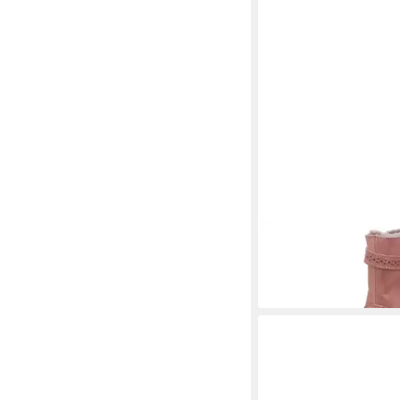
BISGAARD
Noli Winter
129,90 €