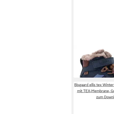
BISGAARD
marlon tex
Winterboots mit Lamm
ab 68,47 €
Größenschablone zu
UVP
99,95 
-31%
Bisgaard ellis tex Winter
mit TEX-Membrane, G
zum Down