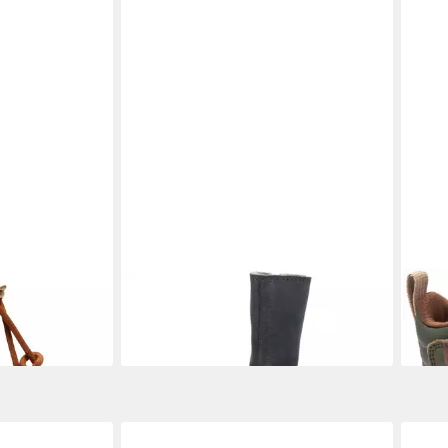
Thermo Brown
BISGAARD
Stiefel Warm Mädchen
BIS
eaker
Winterstiefel
Snea
119,90 €
79,9