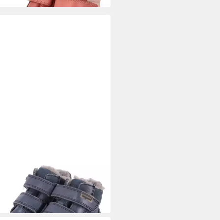
GAARD
Winterstiefel HUNTER
Stiefelette
9,95 €