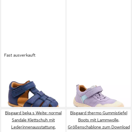
Fast ausverkauft
BISGAARD
barefoot cooper
BISGAARD
barefoot baloo
Lauflernschuh Babyschuh für
Barfußschuh Klettschuh mit
ab 69,24 €
ab 53,34 €
Laufanfänger,
UVP
84,95 €
Gummizug, Größenschablone
UVP
79,95 €
Größenschablone zum
-18%
zum Download
-33%
Download
Bisgaard beka s Weite: normal
Bisgaard thermo Gummistiefel
Sandale Klettschuh mit
Boots mit Lammwolle,
Lederinnenausstattung,
Größenschablone zum Download