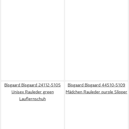
Bisgaard Bisgaard 24112-5105
Bisgaard Bisgaard 44510-5109
Unisex Rauleder green
Mädchen Rauleder purple Slipper
Lauflernschuh