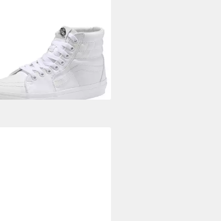
S
SK8-Hi Sneaker aus textilem
as-Material
6,99 €
UVP
95,00 €