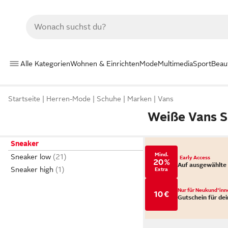
Alle Kategorien
Wohnen & Einrichten
Mode
Multimedia
Sport
Beau
Startseite
Herren-Mode
Schuhe
Marken
Vans
Weiße Vans 
Sneaker
Mind.
Sneaker low
Early Access
20 %
Auf ausgewählte
Sneaker high
Extra
Nur für Neukund*inn
10 €
Gutschein für dei