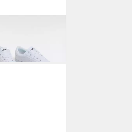
S
Brooklyn LS Sneaker vom
 Old Skool inspiriert
1,99 €
UVP
70,00 €