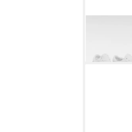
VANS
Old Skool Stac
Plateausneaker
ab 85,99 €