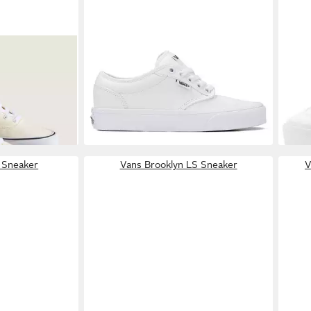
0 Sneaker
VANS
Atwood Sneaker vom Vans
VAN
64,9
€
Authentic inspiriert
ab 34,99 €
UVP
40,00 €
-19%
-13%
 Sneaker
Vans Brooklyn LS Sneaker
V