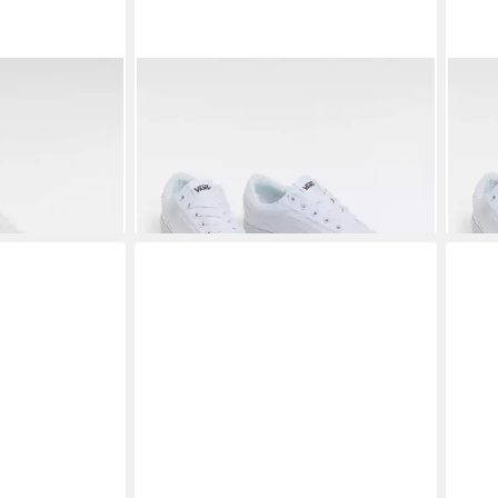
kform
VANS
Brooklyn LS Sneaker vom
VAN
Vans Old Skool inspiriert
Vans
ab 61,99 €
ab 6
UVP
70,00 €
-11%
-11%