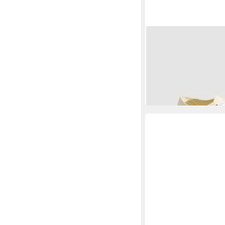
VANS
UA Authentic S
textilem Canvas-Mater
ab 60,99 €
UVP
75,00 
-19%
+2