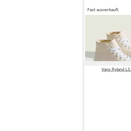
Fast ausverkauft
VANS
Authentic Hi 2.
ab 69,99 €
UVP
85,00 
-18%
Vans Ryland LS