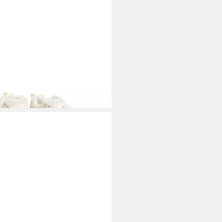
S
Knu Skool Sneaker
3,99 €
UVP
95,00 €
%