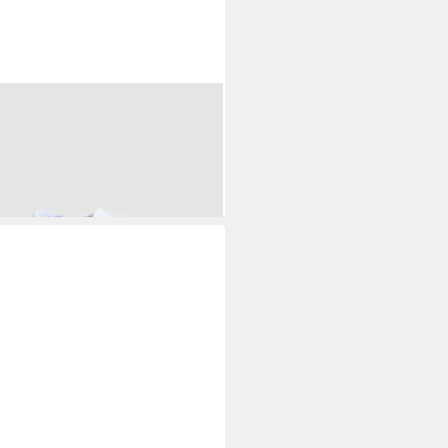
S
Authentic Sneaker
8,99 €
UVP
60,00 €