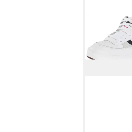
VANS
Skate Estazzo 
ab 74,99 €
UVP
100,00
-25%