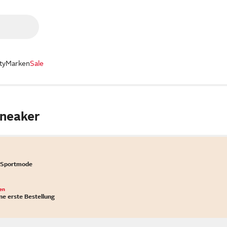
ty
Marken
Sale
Sneaker
 Sportmode
en
ne erste Bestellung