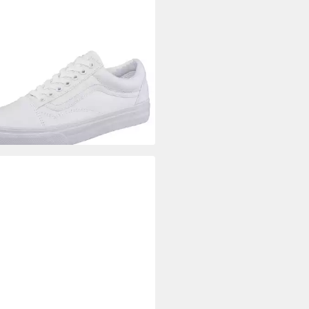
S
Old Skool Sneaker
9 €
UVP
85,00 €
+1