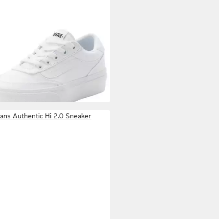
S
Brooklyn LS Platform Sneaker
9 €
UVP
80,00 €
ans Authentic Hi 2.0 Sneaker