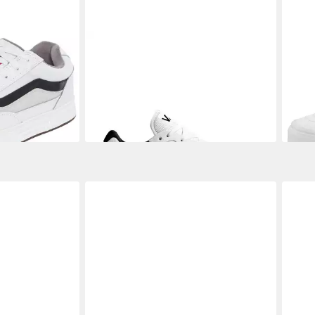
Sneaker
VANS
Range BRZ Sneaker
VAN
ab 69,99 €
 €
Canv
ab 7
-19%