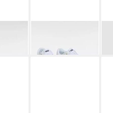
ker unisex
VANS
Ryland LS Sneaker
VAN
ab 68,99 €
ab 4
€
UVP
85,00 €
-19%
-18%