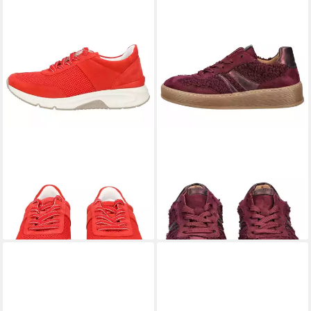
GABOR
Gabor Sneaker
GABOR
Gabor Sneaker
Veloursleder/Mesh Sneaker
Veloursleder Sneaker
ab 76,95 €
119,95 €
UVP
110,00 €
-30%
+3
+28