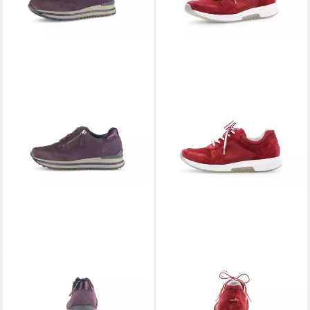
GABOR
Sneaker
GABOR
Sneaker
114,99 €
114,99 €
+2
+7