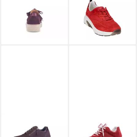
GABOR
Sneaker
GABOR
66.936.38
ab 85,51 €
UVP
99,95 €
Schnürschuh
129,80 €
-14%
UVP
150,00 €
-13%
+2
+22