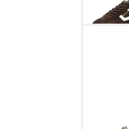
-10%
+1
GANT
Gant Damen Sn
braun Sneaker
ab 119,95 €
UVP
129,9