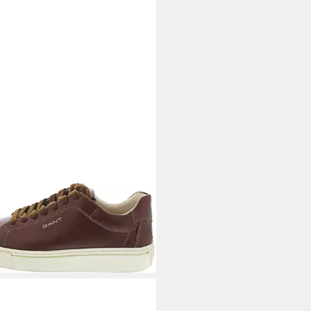
T
Sneaker
55 €
UVP
139,95 €