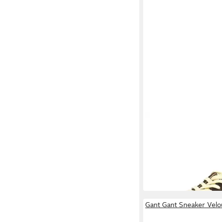
GANT
Gant Sneaker
Veloursleder/Textil S
ab 99,90 €
UVP
129,90
-23%
+1
Gant Gant Sneaker Velo