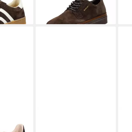
eaker Cuzima
GANT
Gant Sneaker Leder Sneaker
GAN
ab 108,95 €
UVP
129,95 €
Nubu
129,
5 €
-16%