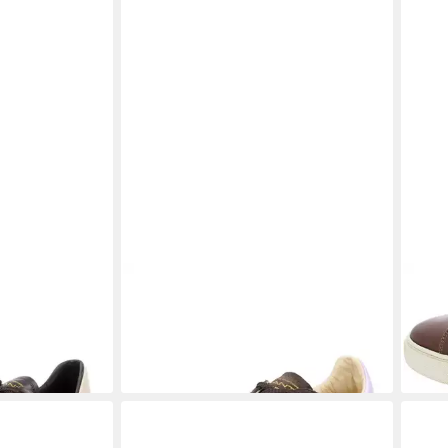
eloursleder
GANT
Gant Sneaker
GAN
124,
Nubukleder/Textil Sneaker
129,95 €
-11%