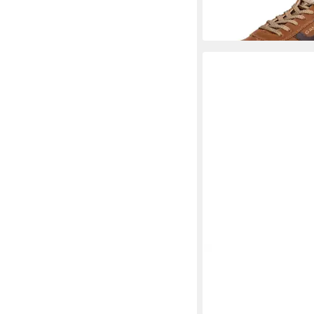
(119,95 €/ 1 Paar)
-8%
GANT
Gant Sneaker L
ab 96,95 €
UVP
129,95
-25%