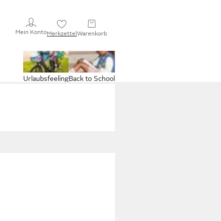
Mein Konto
Merkzettel
Warenkorb
Urlaubsfeeling
Back to School