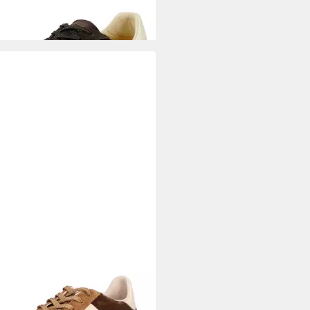
T
Gant Damen Sneaker Cuzmani
n Sneaker
35,00 €