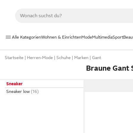
Alle Kategorien
Wohnen & Einrichten
Mode
Multimedia
Sport
Beau
Startseite
Herren-Mode
Schuhe
Marken
Gant
Braune Gant 
Sneaker
Sneaker low