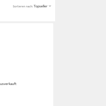
Topseller
Sortieren nach:
ausverkauft
T
Gant Sneaker
kleder/Textil Plateausneaker
95 €