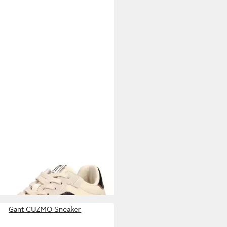
T
Gant Sneaker
ursleder/Textil Sneaker
8,95 €
UVP
119,95 €
%
Gant CUZMO Sneaker