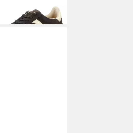
T
Gant Sneaker
kleder/Textil Sneaker
95 €