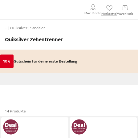
Mein Konto
Merkzettel
Warenkorb
…
Quiksilver
Sandalen
Quiksilver Zehentrenner
10 €
Gutschein für deine erste Bestellung
14 Produkte