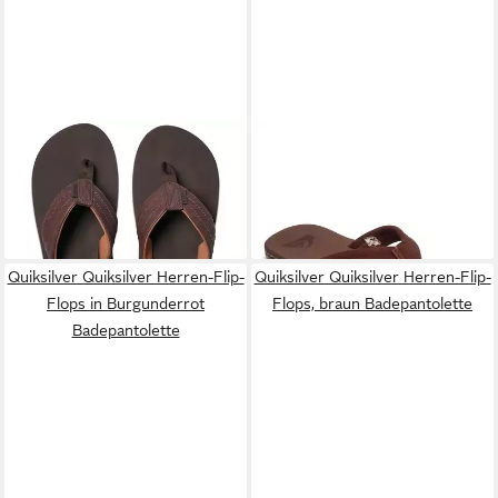
REEF
Reef Herren Voyage
QUIKSILVER
Carver Suede
LUX Flipflop, Brown/Brown
Recycled Sandale
39,90 €
ab 28,99 €
Zehentrenner
UVP
35,00 €
-17%
Quiksilver Quiksilver Herren-Flip-
Quiksilver Quiksilver Herren-Flip-
Flops in Burgunderrot
Flops, braun Badepantolette
Badepantolette