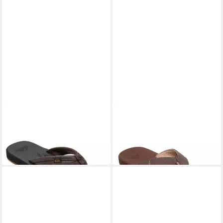
QUIKSILVER
Carver Squish
QUIKSILVER
Rivi 26 Sandale
32,99 €
Sandale
UVP
40,00 €
24,99 €
UVP
30,00 €
-18%
-17%