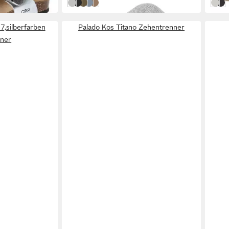
silberfarben
schwarz
Metallic Camo-Green
Quiet Blue
Latte Beige
silbe
sch
7,silberfarben
Palado Kos Titano Zehentrenner
ner