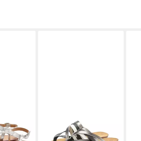
LASCANA
LASC
huh, Sandale,
Sommerschuh, offener Schuh,
Sand
renner NEU aus
Pantolette, Sandale, Zehentrenner
Schu