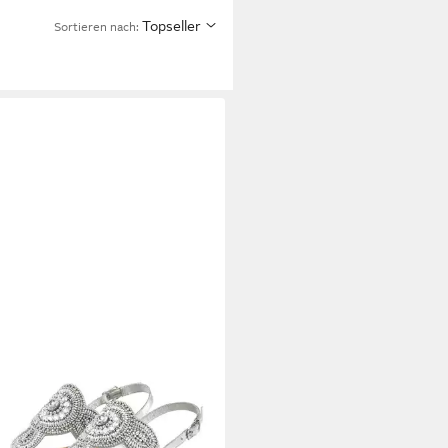
Topseller
Sortieren nach:
ANA
alette, Sommerschuh, offener
h, Zehentrenner Sandale,