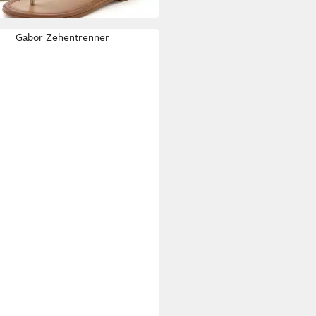
rfarben
warz
Gabor Zehentrenner