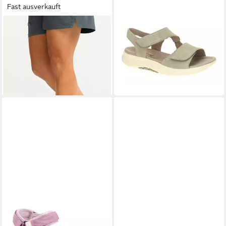
Fast ausverkauft
JACK WOLFSKIN
RIDGE
GABOR
86.815.11 Sandalette
110,95 €
SANDAL W Outdoorsandale
71,99 €
UVP
80,00 €
+7
-10%
MCKINLEY
Mojave
TROLLKIDS
Kids Kristiansand