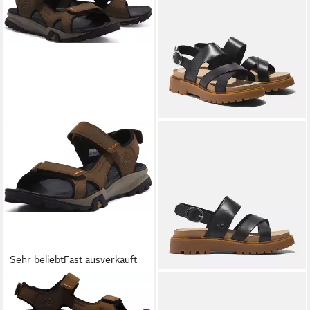
Sehr beliebt
Fast ausverkauft
TIMBERLAND
Lincoln Peak 2
TIMBERLAND
Clairemont
STRAP SANDAL Sandale mit
Way CROSS STRAP SANDAL