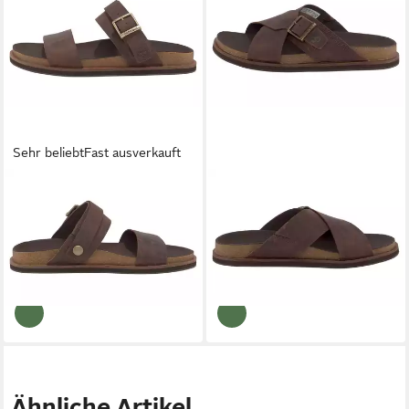
Sehr beliebt
Fast ausverkauft
TIMBERLAND
Amalfi Vibes
TIMBERLAND
Amalfi Vibes
2Band Sandal Outdoorsandale
Cross Slide Outdoorsandale
65,99 €
84,99 €
UVP
115,00 €
UVP
105,00 €
-43%
-19%
Ähnliche Artikel