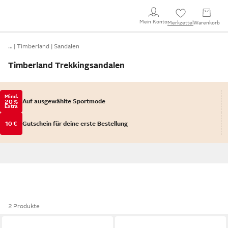
Mein Konto
Merkzettel
Warenkorb
…
Timberland
Sandalen
Timberland Trekkingsandalen
Mind.
Auf ausgewählte Sportmode
20 %
Extra
10 €
Gutschein für deine erste Bestellung
2 Produkte