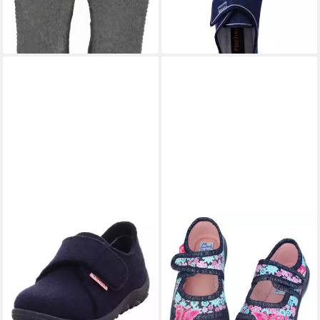
-17%
und Zuhause) rutschfeste
Fußbett
Sohle