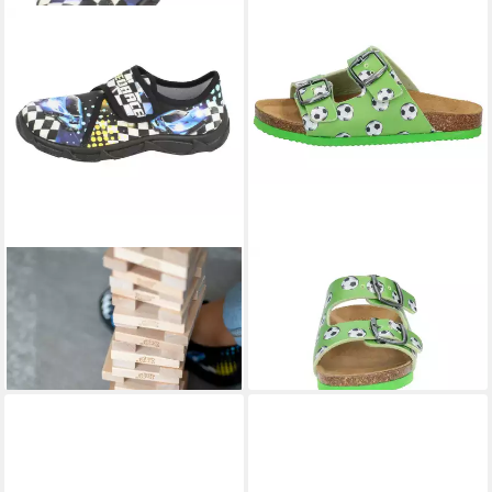
BECK
Hausschuh Speedrace
LICO
Pantolette Bioline
Hausschuh
Universe Hausschuh
28,99 €
ab 26,99 €
(28,99 €/ 1 Paar)
+3