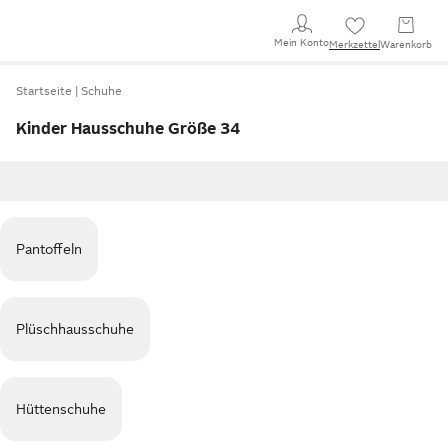
Mein Konto
Merkzettel
Warenkorb
Startseite
Schuhe
Kinder Hausschuhe Größe 34
Pantoffeln
Plüschhausschuhe
Hüttenschuhe