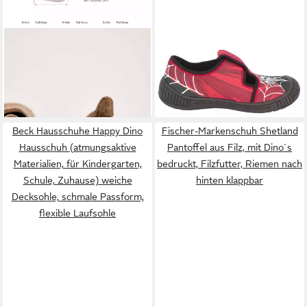
BISGAARD
sailor wool
BECK
Hausschuh Spider
Hausschuh
Hausschuh mit
44,95 €
28,99 €
Kindergartenschuh mit
herausnehmbarer Leder-
(28,99 €/ 1 Paar)
Lammwolle, Größenschablone
Decksohle
zum Download
Beck Hausschuhe Happy Dino
Fischer-Markenschuh Shetland
Hausschuh (atmungsaktive
Pantoffel aus Filz, mit Dino´s
Materialien, für Kindergarten,
bedruckt, Filzfutter, Riemen nach
Schule, Zuhause) weiche
hinten klappbar
Decksohle, schmale Passform,
flexible Laufsohle