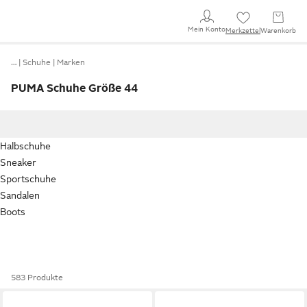
Mein Konto
Merkzettel
Warenkorb
…
Schuhe
Marken
PUMA Schuhe Größe 44
Halbschuhe
Sneaker
Sportschuhe
Sandalen
Boots
583 Produkte