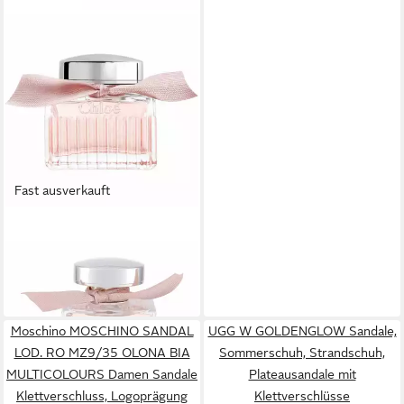
Fast ausverkauft
CHLOÉ
Eau de Toilette Chloe L'Eau
De Chloe Edt Spray
ab 76,61 €
(2.553,67 €/ 1 l)
Moschino MOSCHINO SANDAL
UGG W GOLDENGLOW Sandale,
LOD. RO MZ9/35 OLONA BIA
Sommerschuh, Strandschuh,
MULTICOLOURS Damen Sandale
Plateausandale mit
Klettverschluss, Logoprägung
Klettverschlüsse