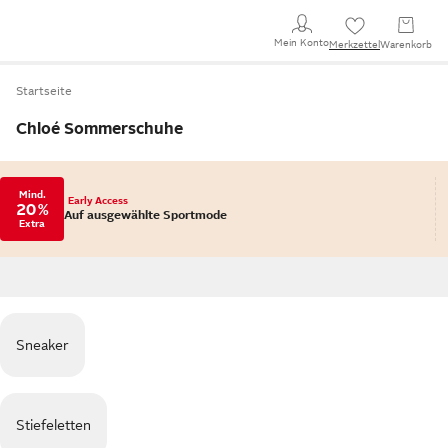
Mein Konto
Merkzettel
Warenkorb
Startseite
Chloé Sommerschuhe
Mind.
Early Access
20 %
Auf ausgewählte Sportmode
Extra
Sneaker
Stiefeletten