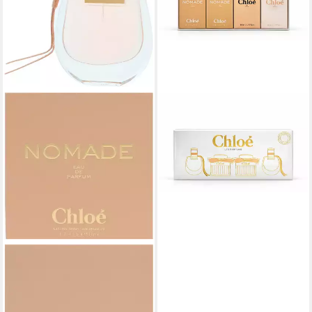
CHLOÉ
Duft-Set Les Parfums
Miniaturset 4x 5 ml, 4-tlg.
ab 56,72 €
CHLOÉ
Eau de Parfum Nomade, mit
tollem Design
ab 66,84 €