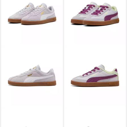
PUMA
CLUB II Sneaker aus
PUMA
CLUB II ERA SUMMER
Leder, mit Schnürverschluss,
PS Sneaker für Kinder,