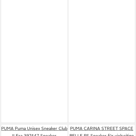
PUMA Puma Unisex Sneaker Club
PUMA CARINA STREET SPACE
II Era 397447 Sneaker
BELLE PS Sneaker für vielseitige