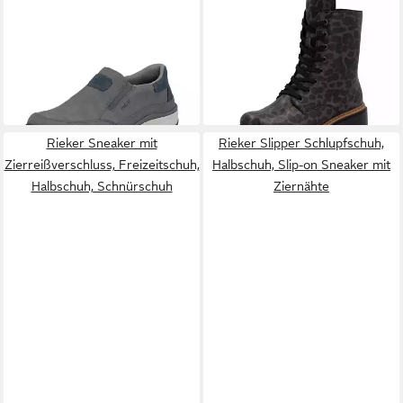
RIEKER
Slipper Slip-on-
RIEKER
Schnürboots
Sneaker, Freizeitschuh,
Schnürstiefelette, Profilsohle,
ab 43,84 €
ab 67,46 €
Halbschuh mit Gummizug
UVP
64,95 €
in veganer Verarbeitung
-33%
+1
Rieker Sneaker mit
Rieker Slipper Schlupfschuh,
Zierreißverschluss, Freizeitschuh,
Halbschuh, Slip-on Sneaker mit
Halbschuh, Schnürschuh
Ziernähte