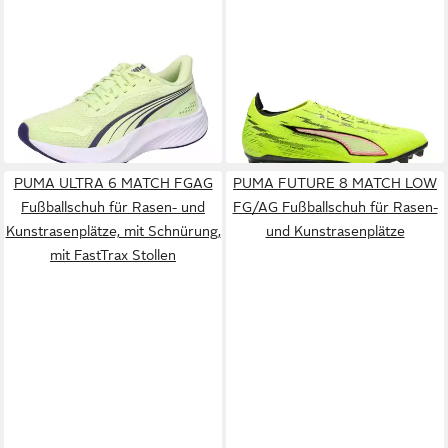
PUMA
Puma Kinder
PUMA
PUMA ULTRA 6
Laufschuhe Pounce Lite Jr
Carbon FG Showtime
ab 44,95 €
ab 148,48 €
401512 Laufschuh
Fußballschuh
UVP
279,95 €
-47%
+3
PUMA ULTRA 6 MATCH FGAG
PUMA FUTURE 8 MATCH LOW
Fußballschuh für Rasen- und
FG/AG Fußballschuh für Rasen-
Kunstrasenplätze, mit Schnürung,
und Kunstrasenplätze
mit FastTrax Stollen