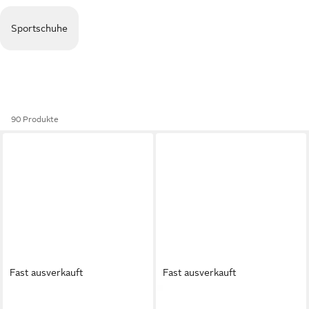
Sportschuhe
90 Produkte
Fast ausverkauft
Fast ausverkauft
PUMA
FUTURE 8 PRO MG
PUMA
ULTRA 6 MATCH+