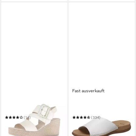
Fast ausverkauft
GABOR
GABOR
Keilsandalette
Pantolette
(14)
(334)
ab 64,79 €
ab 51,44 €
UVP
99,95 €
UVP
79,95 €
-35%
-36%