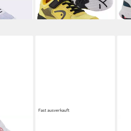
-17%
Fast ausverkauft
Pro Kinder
WILSON
Rush Pro Jr - Allcourt
QUI
schuh
Tennisschuh Tennisschuh
Sand