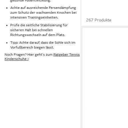
gesunde Fußentwicklung.
Achte auf ausreichende Fersendämpfung
zum Schutz der wachsenden Knochen bei
intensiven Trainingseinheiten.
267 Produkte
Prüfe die seitliche Stabilisierung für
sicheren Halt bei schnellen
Richtungswechseln auf dem Platz.
Tipp: Achte darauf, dass die Sohle sich im
Vorfußbereich biegen lässt.
Noch Fragen? Hier geht's zum
Ratgeber Tennis
Kinderschuhe ›
QUIET PLEASE
Match 
Sandplatzcourt Tenni
44,95 €
Tennisschuh
UVP
49,95 €