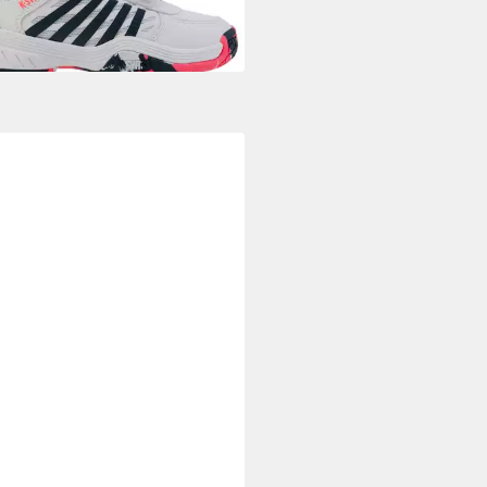
ET PLEASE
Match Velcro Clay -
platzcourt Tennisschuh