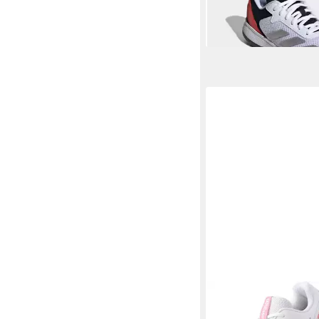
-42%
+8
WILSON
Wilson Rush 
Tennisschuhe Tennis