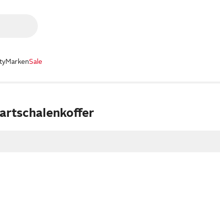
ty
Marken
Sale
artschalenkoffer