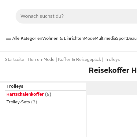
Alle Kategorien
Wohnen & Einrichten
Mode
Multimedia
Sport
Beau
Startseite
Herren-Mode
Koffer & Reisegepäck
Trolleys
Reisekoffer H
Trolleys
Hartschalenkoffer
Trolley-Sets