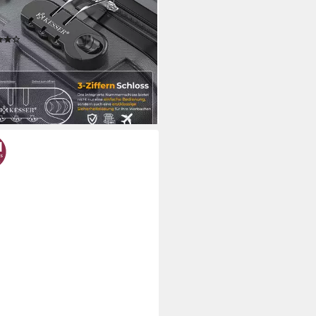
enschloss Kofferwaage &
ebrieftasche
(57)
9,80 €
rbar - in 3-4 Werktagen bei dir