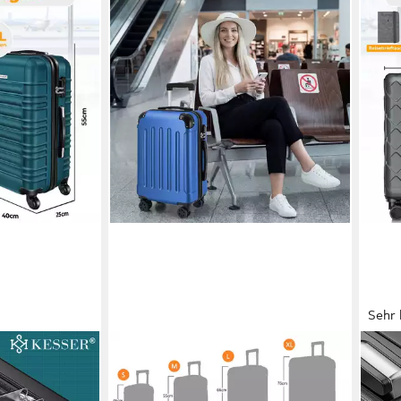
Sehr 
YONSLY
KESS
eisekoffer
Hartschalen-Trolley Hartschalen-
Hart
 Inkl.
Reisekoffer Trolley Rollkoffer in
Roll