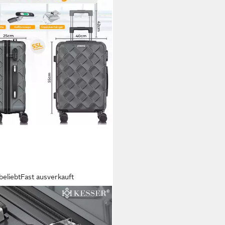
beliebt
Fast ausverkauft
ER
schalen-Trolley Reisekoffer, 4
en, ABS Hartschalenkoffer mit