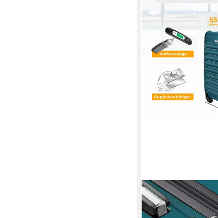
KESSER
Hartschalen-Trolley R
Handgepäck 55L Koffer