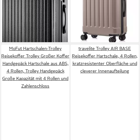
ab 49,99 €
ab 42,74 €
UVP
99,99 €
UVP
87,99 €
40/60/100L
und Urlaub 46/55/66/76 cm
nur diesen Monat
-50%
-51%
lieferbar - in 5-6 Werktagen bei dir
lieferbar - in 5-6 Werktagen bei dir
+1
+17
MoFut Hartschalen-Trolley
travelite Trolley AIR BASE
Reisekoffer Trolley Großer Koffer
Reisekoffer Hartschale, 4 Rollen,
Handgepäck Hartschale aus ABS,
kratzresistenter Oberfläche und
4 Rollen, Trolley Handgepäck
cleverer Innenaufteilung
Große Kapazität mit 4 Rollen und
Zahlenschloss