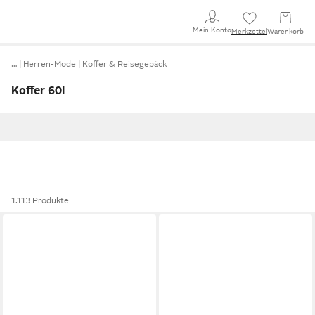
Mein Konto
Merkzettel
Warenkorb
…
Herren-Mode
Koffer & Reisegepäck
Koffer 60l
1.113 Produkte