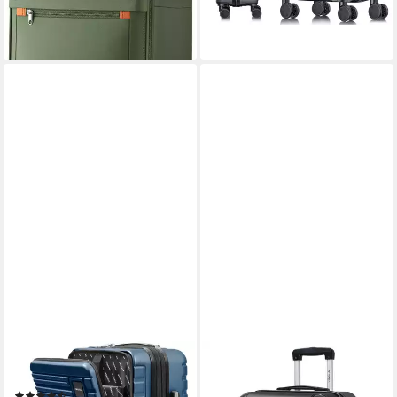
lieferbar - in 5-6 Werktagen bei dir
TRAVELY
YONSLY
Koffer, 4 Rollen
Hartschalen-Trolley
(82)