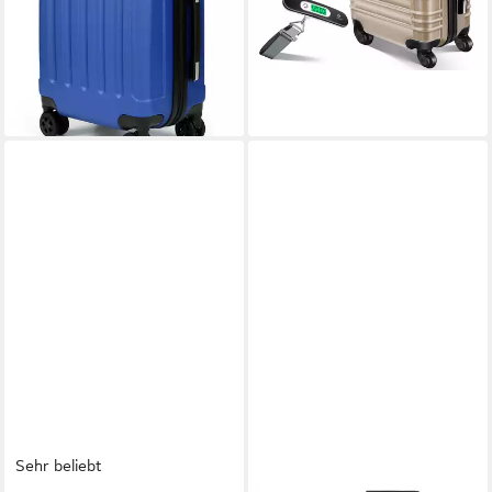
ab 29,93 €
44,80 €
UVP
96,00 €
Zahlenschloss, 56/66/76 cm,
4 Rollen, Zahlenschloss &
nur diesen Monat
lieferbar - in 4-5 Werktagen bei dir
41/65/95 L
Teleskopgriff
-69%
+2
lieferbar - in 3-4 Werktagen bei dir
+3
Sehr beliebt