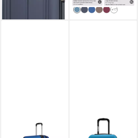
lieferbar - in 5-6 Werktagen bei dir
+17