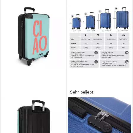
Sehr beliebt
NOBORINGSUITCASES.COM©
YONSLY
Hartschalen-Trolley Blau mit
Hartschalen-Trolley
rosa Zitat 'ciao' 55x35x20cm,
Hartschalen-Koffer Trolley
4 Rollen, Handgepäck Koffer
360° Rollen, robuster
& Trolleys, Luggage,
Reisekoffer, 4 Rollen, mit