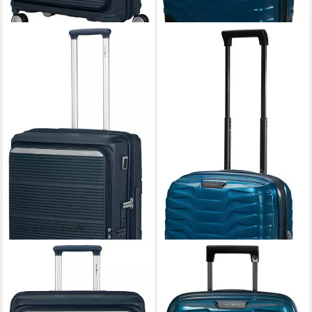
Fast ausverkauft
SAMSONITE
SAMSONITE
Hartschalen-Trolley
Hartschalen-Trolley PROXIS,
PARALUX, verschiedene
verschiedene Farben, 4
Größen und Farben, 4 Rollen,
Rollen, aus Polypropylen,