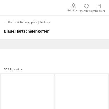
Mein Konto
Merkzettel
Warenkorb
…
Koffer & Reisegepäck
Trolleys
Blaue Hartschalenkoffer
552 Produkte