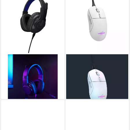
URAGE
URAGE
SoundZ 100 V2, Schwarz
Reaper 250, Weiß Gaming-
Gaming-Headset
Maus (kabelgebunden)
ab 39,70 €
(Lautstärkeregler)
leider ausverkauft
54,91 €
lieferbar - in 2-3 Werktagen bei dir