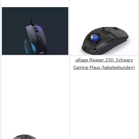
URAGE
URAGE
Reaper 410, Schwarz
Gaming-Maus
63,39 €
Gaming-Maus
leider ausverkauft
(kabelgebunden)
88,28 €
leider ausverkauft
uRage Reaper 250, Schwarz
Gaming-Maus (kabelgebunden)