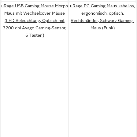
uRage USB Gaming Mouse Morph
uRage PC Gaming Maus kabellos,
Maus mit Wechselcover Mäuse
ergonomisch, optisch,
(LED Beleuchtung, Optisch mit
Rechtshänder, Schwarz Gaming-
3200 dpi Avago Gaming-Sensor,
Maus (Funk)
6 Tasten)