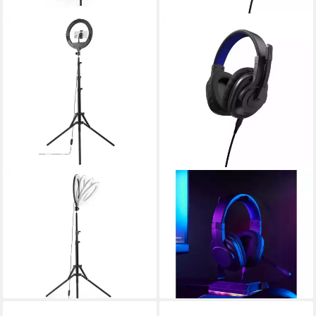
URAGE
URAGE
Ringlicht Streamlight 900, mit
SoundZ 200 V2, Schwarz
Stativ
Gaming-Headset
114,05 €
(Lautstärkeregler)
leider ausverkauft
ab 19,99 €
UVP
39,99 €
-50%
lieferbar - in 2-3 Werktagen bei dir