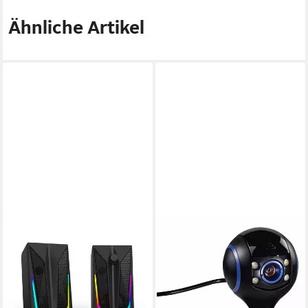
Ähnliche Artikel
URAGE
Blast-R 200, schwarz
Lautsprecher
48,06 €
lieferbar - in 2-3 Werktagen bei dir