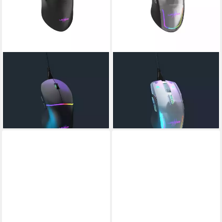
URAGE
URAGE
Reaper 330, Schwarz
Reaper 515 Illuminated,
Gaming-Maus
Schwarz Gaming-Maus
(kabelgebunden)
(kabelgebunden)
72,32 €
ab 69,78 €
leider ausverkauft
leider ausverkauft