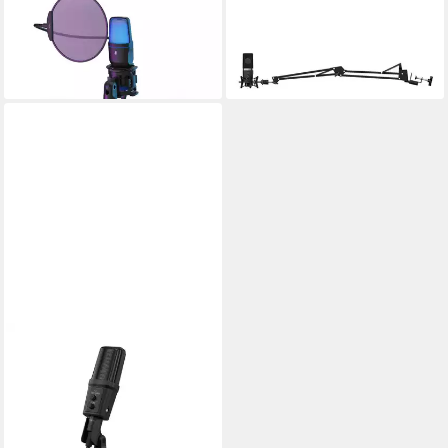
Streaming-Mikrofon Stream
Streaming-Mikrofon Stream
410 HD, Schwarz
900 HD Studio, schwarz
ab 38,99 €
ab 69,00 €
lieferbar - in 3-4 Werktagen bei dir
lieferbar - in 3-4 Werktagen bei dir