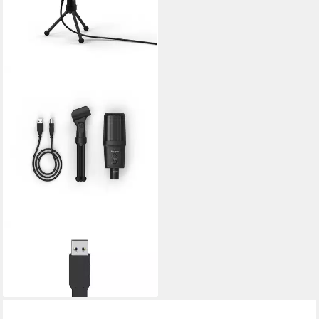
URAGE
Streaming-Mikrofon
102,99 €
lieferbar - in 3-4 Werktagen bei dir