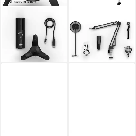
Fast ausverkauft
URAGE
URAGE
Streaming-Mikrofon Mikrofon
Streaming-Mikrofon Stream
"Stream 750 HD Illuminated"
800 HD Studio Streaming
16,99 €
USB Mikrofon (9-tlg)
lieferbar - in 3-4 Werktagen bei dir
48,90 €
UVP
139,00 €
-65%
lieferbar - in 2-3 Werktagen bei dir