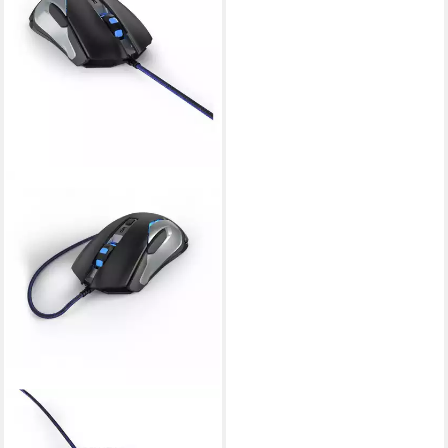
URAGE
uRage Gaming Maus Reaper