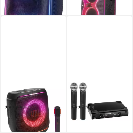
-25%
-27%
in 1-2 Werktagen bei dir
in 1-2 Werktagen bei dir
JBL
MCGREY
PartyBox ENCORE 2 Party-
Mikrofon UHF-2V Dual Funk
Lautsprecher
Mikrofon Set mit 50m
Reichweite
(13)
(3)
259,00 €
67,90 €
UVP
349,99 €
in 3-4 Werktagen bei dir
-26%
in 3-4 Werktagen bei dir