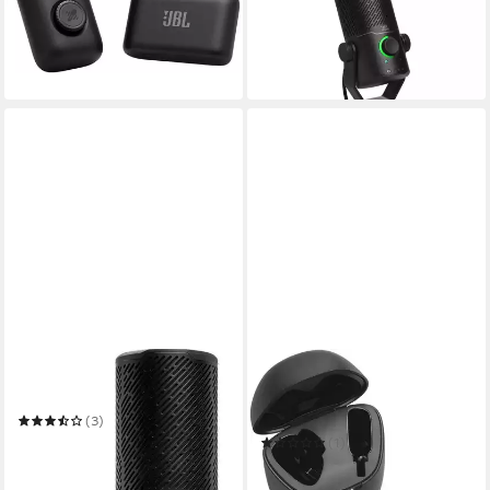
Easysing Mic Mini
STREAM STUDIO
129,13 €
123,30 €
UVP
149,99 €
in 2-3 Werktagen bei dir
-18%
in 3-4 Werktagen bei dir
JBL
JBL
Mikrofon Quantum Stream
Mikrofon Quantum Stream
Wireless Lightning
(3)
79,90 €
UVP
99,00 €
(1)
111,12 €
UVP
129,99 €
-19%