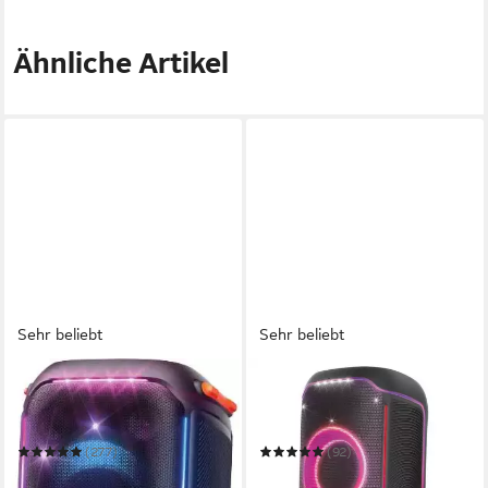
Ähnliche Artikel
Sehr beliebt
Sehr beliebt
JBL
JBL
PartyBox 710 Party-
PartyBox Ultimate Party-
Lautsprecher
Lautsprecher
(277)
(92)
599,00 €
1.094,00 €
UVP
799,99 €
UVP
1.499,00 €