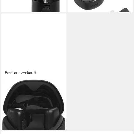
-15%
in 3-4 Werktagen bei dir
in 3-4 Werktagen bei dir
Fast ausverkauft
JBL
Mikrofon Quantum Stream
Wireless USB-C
(1)
88,90 €
UVP
99,99 €
-11%
in 2-3 Werktagen bei dir