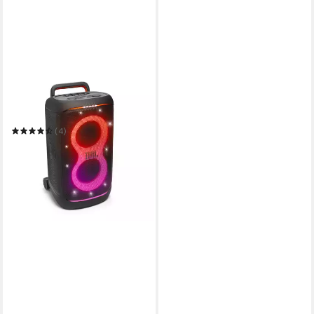
JBL
PartyBox 520 Party-
Lautsprecher
(4)
633,00 €
UVP
799,99 €
-21%
in 3-4 Werktagen bei dir