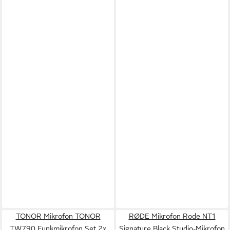
TONOR Mikrofon TONOR
RØDE Mikrofon Rode NT1
TW790 Funkmikrofon Set 2x
Signature Black Studio-Mikrofon