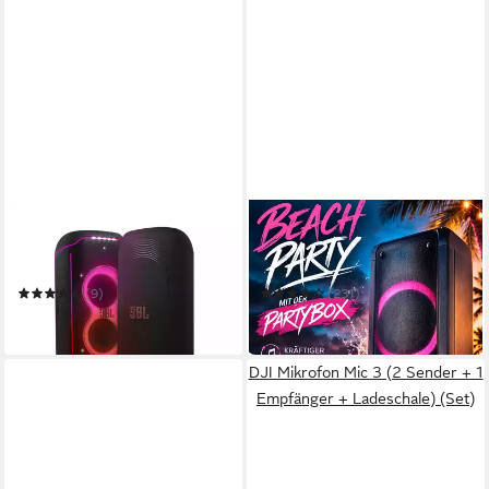
JBL
REFLEXION
Lautsprecher-Hülle
PS09BT mit rotierenden
PartyCover Ultimate
Lichteffekten Party-
Lautsprecher
(9)
(231)
97,95 €
145,06 €
in 3-4 Werktagen bei dir
in 6-8 Werktagen bei dir
DJI Mikrofon Mic 3 (2 Sender + 1
Empfänger + Ladeschale) (Set)