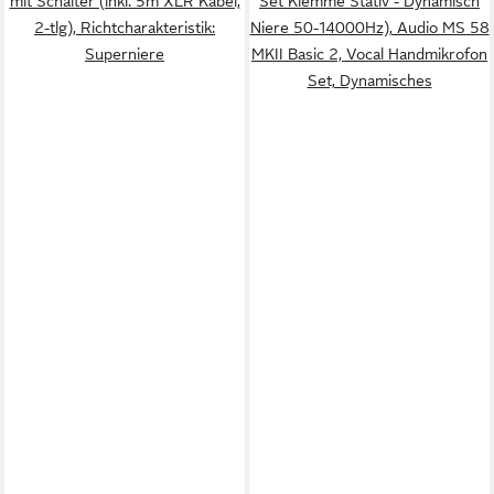
mit Schalter (inkl. 5m XLR Kabel,
Set Klemme Stativ - Dynamisch
2-tlg), Richtcharakteristik:
Niere 50-14000Hz), Audio MS 58
Superniere
MKII Basic 2, Vocal Handmikrofon
Set, Dynamisches