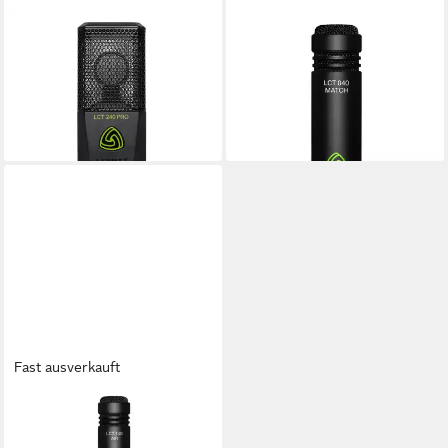
LEWITT
LEWITT
Mikrofon (LCT 240 Pro), LCT
Mikrofon, LCT 040 MATCH -
240 Pro -
Kondensatormikrofon
105,84 €
Kondensatormikrofon
lieferbar - in 3-4 Werktagen bei dir
106,92 €
lieferbar - in 3-4 Werktagen bei dir
Fast ausverkauft
LEWITT
Mikrofon (LCT 140 AIR), LCT