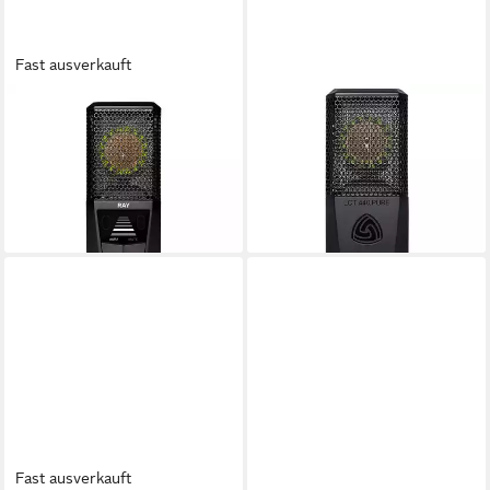
Fast ausverkauft
LEWITT
LEWITT
Mikrofon, Ray -
Mikrofon (LCT 440 Pure),
Kondensatormikrofon
LCT 440 Pure -
355,32 €
Kondensatormikrofon
lieferbar - in 3-4 Werktagen bei dir
290,52 €
lieferbar - in 3-4 Werktagen bei dir
Fast ausverkauft