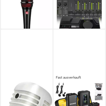
Mikrofon, V7 Schwarz -
Digitales Aufnahmegerät
Gesangsmikrofon
(CONNECT 6 - USB
112,32 €
Interface)
lieferbar - in 3-4 Werktagen bei dir
290,52 €
lieferbar - in 3-4 Werktagen bei dir
Fast ausverkauft
PRONOMIC
NEEWER
Mikrofon DM-66S Elvis
Mikrofon CM28 kabelloses
dynamisches Vintage-
Lavalier Mikrofonsystem, mit
Mikrofon Silber/Weiß (1-tlg),
Ladeetui (Packung), 2