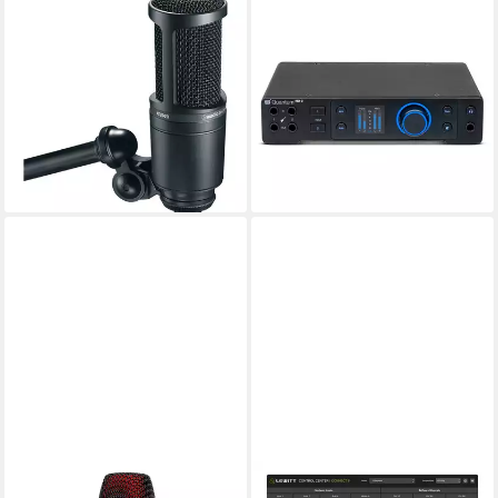
AUDIO-TECHNICA
PRESONUS
Mikrofon (AT2020), AT2020
Presonus USB-C Audio-
- Kondensatormikrofon
Interface Quantum HD2
99,36 €
Digitales Aufnahmegerät
lieferbar - in 3-4 Werktagen bei dir
(USB-C Audio-Interface)
449,00 €
UVP
550,00 €
-18%
lieferbar - in 2-3 Werktagen bei dir
SE ELECTRONICS
LEWITT