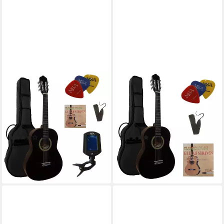
MSA
MSA
Konzertgitarre C, 3/4
Akustikgitarre J,
Konzertgitarre im Set, Classic,
Konzertgitarre Junior im Set
Nylonsaiten, Tasche, Band,
mit Tasche, Band, Nylonsaiten,
Saiten, 3xPik, Stimmgerät,
3x Pleks
(5)
(7)
Lindenholz
59,99 €
49,99 €
lieferbar - in 3-4 Werktagen bei dir
lieferbar - in 3-4 Werktagen bei dir
+1