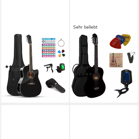
Sehr beliebt
MOUKEY
MSA
Akustikgitarre Akustische
Konzertgitarre C, 4/4
Gitarre Cutaway 41 Zoll MBG-
Konzertgitarre im Set, Classic,
01, Für Anfänger,Vollgröße
Nylonsaiten, Tasche, Band,
(2)
Saiten, 3xPik, Stimmgerät,
99,99 €
UVP
159,99 €
(22)
Lindenholz
63,99 €
-38%
lieferbar - in 3-4 Werktagen bei dir
lieferbar - in 6-7 Werktagen bei dir
+3