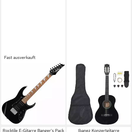
Fast ausverkauft
IBANEZ
VIDAXL
E-Gitarre GRGM21-BKN Gio
Westerngitarre 8-tlg.
RG miKro 3/4 Black Night, RG
Klassikgitarren-Set für
miKro, Shortscale-Modell mit
Anfänger Schwarz 3/4 36"
63,99 €
verkürzter Mensur
lieferbar - in 5-6 Werktagen bei dir
ab 234,00 €
lieferbar - in 3-4 Werktagen bei dir
Rocktile E-Gitarre Banger's Pack
Ibanez Konzertgitarre