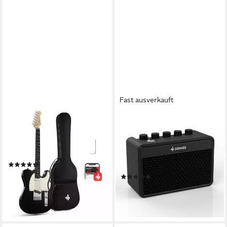
Fast ausverkauft
DONNER
DONNER
E-Gitarre 39" Glossy Solid
E-Gitarre E-
Body SS Pickup With Bag
Gitarrenverstärker 5W
DTL-100, für Anfänger
Wiederaufladbar Tragbarer
(2)
DA-10
79,99 €
UVP
199,99 €
(1)
37,99 €
-60%
UVP
52,79 €
lieferbar - in 5-6 Werktagen bei dir
-28%
lieferbar - in 5-6 Werktagen bei dir