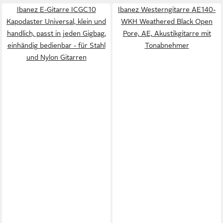
Ibanez E-Gitarre ICGC10
Ibanez Westerngitarre AE140-
Kapodaster Universal, klein und
WKH Weathered Black Open
handlich, passt in jeden Gigbag,
Pore, AE, Akustikgitarre mit
einhändig bedienbar - für Stahl
Tonabnehmer
und Nylon Gitarren