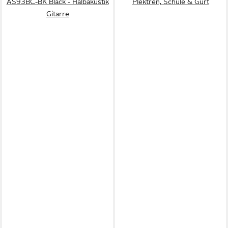
AS93BC-BK Black - Halbakustik
Plektren, Schule & Gurt
Gitarre