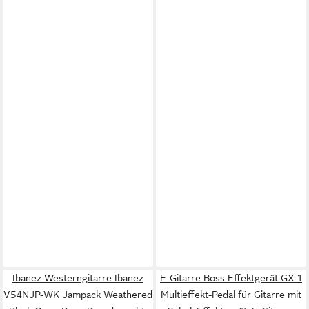
Ibanez Westerngitarre Ibanez
E-Gitarre Boss Effektgerät GX-1
V54NJP-WK Jampack Weathered
Multieffekt-Pedal für Gitarre mit