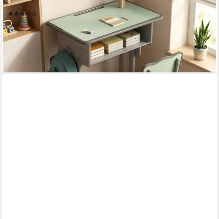
Schulmöbel für Kinder ab 3 Jahren
(3)
75,99 €
UVP
129,99 €
-42%
lieferbar - in 5-6 Werktagen bei dir