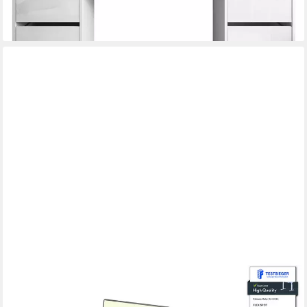
lieferbar - in 9-11 Werktagen bei dir
FLEXISPOT
Schreibtisch Basic Plus höhenverstellbarer Schreibtisch mit
Premium-Zubehör-Set (2 Motore & 2-Fach-Teleskop & 4