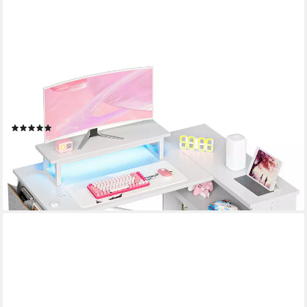
BESTIER
Computertisch Schreibtisch mit RGB-Beleuchtung und
Halterungen (107x80x89cm Reversibler Gamingtisch mit
Stauraum, Monitorständer), Eckschreibtisch Breite 107 cm
(10)
95,99 €
UVP
239,99 €
-60%
lieferbar - in 6-7 Werktagen bei dir