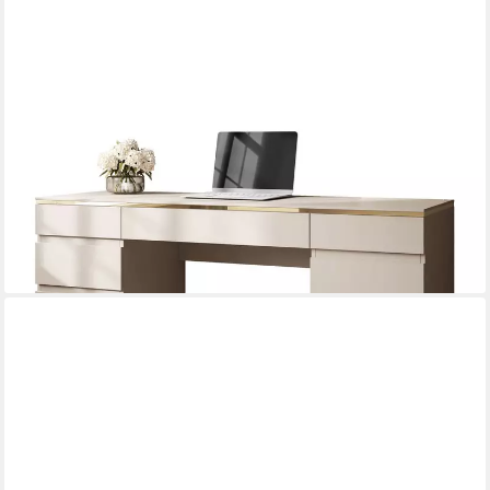
LOOKWAY
Schreibtisch AURORA DOUBLE KASZMIR mit Schubladen (1x
Schreibtisch), Breite: 157cm
279,00 €
UVP
339,00 €
-18%
lieferbar - in 6-7 Werktagen bei dir