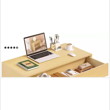
EUGAD
Schreibtisch (1-St), Bürotisch PC Tisch mit Schublade&Stauraum
(19)
68,99 €
UVP
92,99 €
-26%
lieferbar - in 4-5 Werktagen bei dir