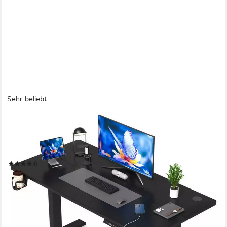
Sehr beliebt
HOMAVO
Schreibtisch Höhenverstellbarer schreibtisch mit Memory- und
Rebound-Funktion (Sitz-Steh-Erinnerung), inkl. Kabelwanne &
USB/Typ-C-Anschlüssen, Tischplatte 18 mm
(194)
ab 109,99 €
UVP
399,99 €
nur bis Dienstag
-73%
lieferbar - in 5-6 Werktagen bei dir