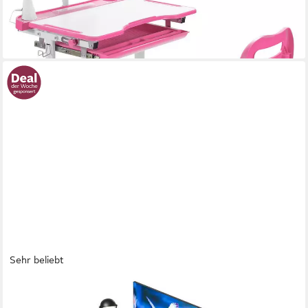
-22%
lieferbar - in 3-4 Werktagen bei dir
Sehr beliebt
HOMAVO
Schreibtisch Höhenverstellbarer schreibtisch mit Memory- und