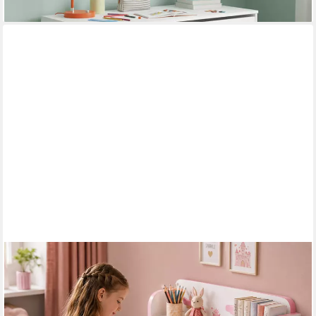
lieferbar - in 2-3 Werktagen bei dir
RUTAQIAN
Kinderschreibtisch Kinderschreibtisch mit Stuhl
höhenverstellbar, ergonomisches Lernset, Mit Schublade,
Bücherfach und verstellbarer Rückenlehne