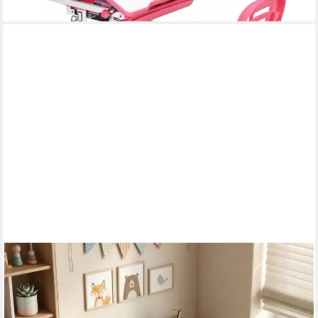
BBG
Kinderschreibtisch Höhenverstellbares Kinder Schreibtisch Set
mit Stuhl (Ergonomischer Lerntisch 60x40 cm, 4-Stufen
Höhenverstellung, Ein Tisch, ein Stuhl), Anti-Rutsch Füße,