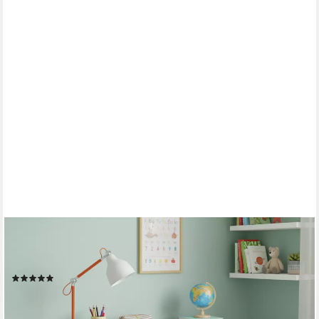
BELLABINO
Kinderschreibtisch Nore weiß, Jugendschreibtisch 110x53 cm
mit 5 Schubladen, beidseitig montierbar
(4)
119,99 €
149,99 €
-20%