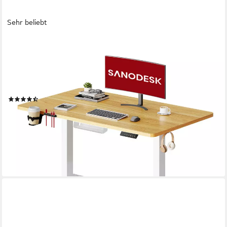
Sehr beliebt
SANODESK
Schreibtisch Elektrisch höhenverstellbarer Schreibtisch (inkl.
vielseitigem Zubehör, 2-Fach-Teleskop mit Memory-Steuerung &
Anti-kollisionssystem), schnelle Montage, Max. Load: 100 KG,
verschiedene Größen zur Auswahl
(405)
ab 88,88 €
UVP
199,99 €
-56%
lieferbar - in 4-5 Werktagen bei dir