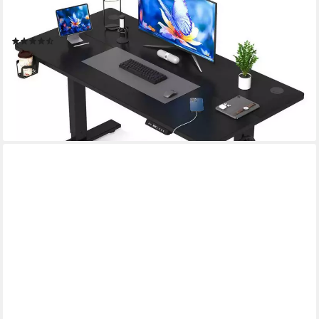
Rebound-Funktion (Sitz-Steh-Erinnerung), inkl. Kabelwanne &
USB/Typ-C-Anschlüssen, Tischplatte 18 mm
(194)
ab 109,99 €
UVP
399,99 €
nur bis Dienstag
-73%
lieferbar - in 5-6 Werktagen bei dir