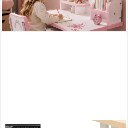
114,99 €
UVP
150,00 €
-23%
lieferbar - in 6-7 Werktagen bei dir
AREBOS