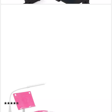
COSTWAY
Kinderschreibtisch mit Stuhl & Lampe, höhenverstellbar, mit
Bücherständer
(35)
124,99 €
UVP
159,99 €