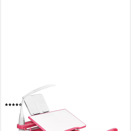
COSTWAY
Kinderschreibtisch, mit Stuhl, Lampe & Schublade,
höhenverstellbar
(27)
127,99 €
UVP
199,99 €
-36%
lieferbar - in 5-6 Werktagen bei dir