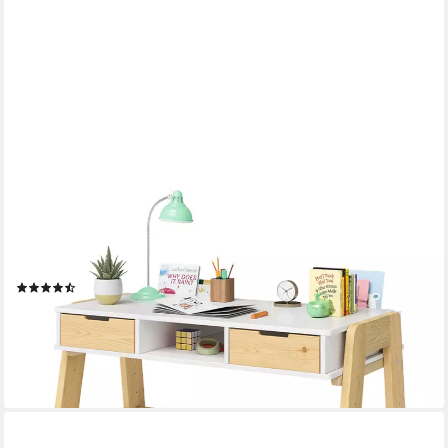
BELLABINO
Kinderschreibtisch Campo, höhenverstellbar 56-75 cm (mit
Schubladen, 1 Ablagefach und 3 Aufbewahrungsfächer),
weiß/natur
(7)
99,99 €
UVP
169,99 €
-41%
lieferbar - in 2-3 Werktagen bei dir