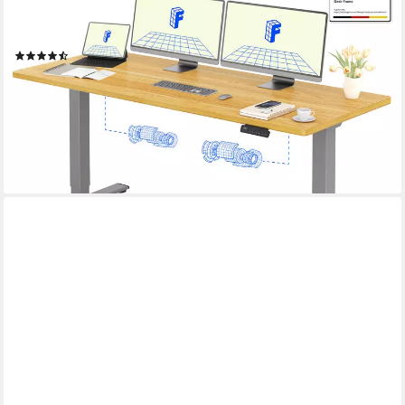
Höhenspeichertasten), MIT 25MM einteiliger Tischplatte,
120/140/160/180
(121)
329,99 €
UVP
469,99 €
-30%
lieferbar - in 7-9 Werktagen bei dir
+8