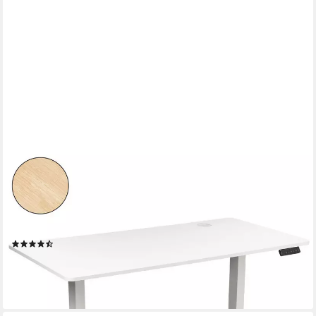
AMBINESS
Schreibtisch Höhenverstellbar FlexxPro, 6 Varianten,
Durchgehende Arbeitsplatte (Höhenverstellung von 72-119 cm,
Inkl. LED-Bedienfeld & Kabeldurchführung), elektrisch stufenlos
& ergonomisch
(7)
ab 64,99 €
lieferbar - in 2-3 Werktagen bei dir