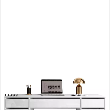
LOOKWAY
Schreibtisch MADA DOUBLE mit Schubladen (1x Schreibtisch),
Breite: 157cm
(7)
219,00 €
UVP
309,00 €
-29%