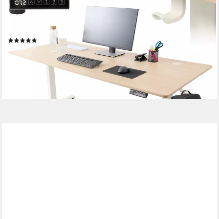
Schreibtisch Computer-Bürotisch 160 x 80 cm, elektrisch
Memory-Funktion, 72-118 cm höhenverstellbar, Hebekapazität:
70 kg
(1)
119,90 €
UVP
189,90 €
-37%
lieferbar - in 2-3 Werktagen bei dir