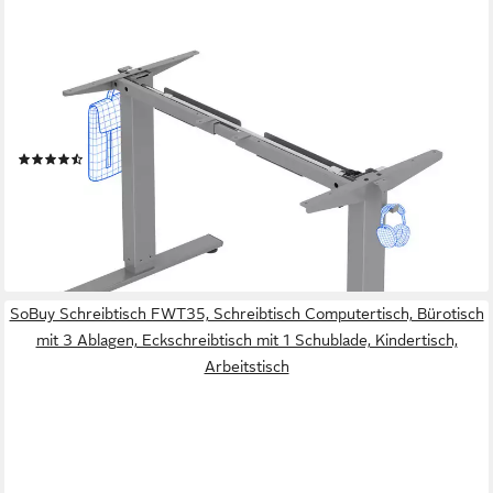
FLEXISPOT
Schreibtisch Elektrisch höhenverstellbares Tischgestell,
Schwarz/Weiß/Grau/Mousse (1-St., 4 Höhen-Speicherplätze,
Anti-Kollisionssystem), Einfache Bedienung, Mit Haken, Max.
Load: 80KG
(36)
109,99 €
UVP
299,99 €
-63%
lieferbar - in 4-5 Werktagen bei dir
SoBuy Schreibtisch FWT35, Schreibtisch Computertisch, Bürotisch
mit 3 Ablagen, Eckschreibtisch mit 1 Schublade, Kindertisch,
Arbeitstisch