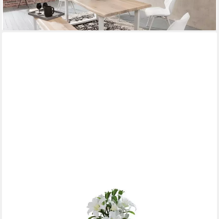
lieferbar in 5 Wochen
OTTO HOME
Esstisch Konrad, Tisch, Speisetisch, Esszimmertisch, aus FSC®-
zertifizierter Kiefer, in Breiten 120/140/160 cm