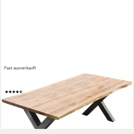
Fast ausverkauft
HOME AFFAIRE
Esstisch Tristan, mit Baumkante
(12)
ab 1.099,99 €
lieferbar in 2 Wochen