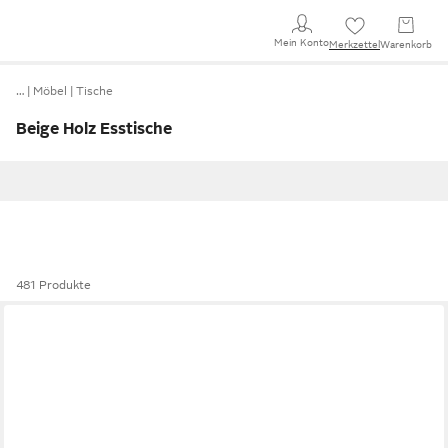
Mein Konto
Merkzettel
Warenkorb
…
Möbel
Tische
Beige Holz Esstische
481 Produkte