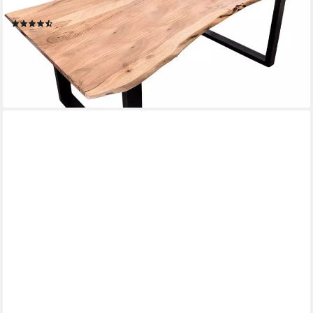
Stahlgestell
(239)
ab 405,12 €
UVP
852,48 €
-52%
lieferbar - in 7-9 Werktagen bei dir