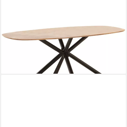
HOME AFFAIRE
Esstisch Vermont, aus massiver Eiche mit robustem Metallgestell
ab 1.019,99 €
lieferbar in 5 Wochen