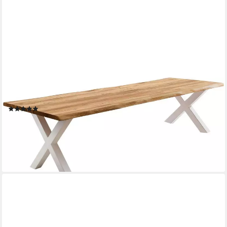
HOME AFFAIRE
Esstisch Tristan, massive Balkeneiche geölt mit Baumkante
(2)
ab 989,99 €
lieferbar in 5 Wochen