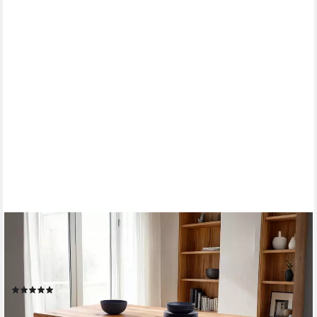
MASSIVART®
Esstisch Wildeiche geölt / 40 mm Tischplattenstärke / DEBA,
Massivholztisch / Spider X-Gestell schwarz Metall / Industrial
Look
(7)
ab 499,99 €
lieferbar - in 5-6 Werktagen bei dir