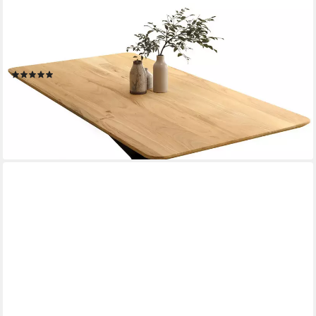
LIADOMO
Esstisch Gubio, Esszimmertisch, Massivholztisch, verschiedene
Größen, Tischplatte mit Schweizer Kante, aus massivem Holz mit
Metallgestell
(1)
ab 699,00 €
879,00 €
-20%
lieferbar - in 6-8 Werktagen bei dir