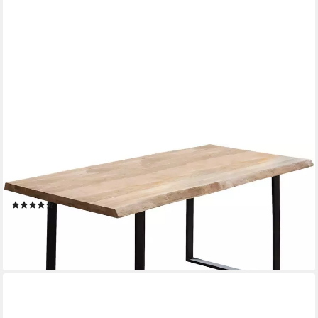
HOME AFFAIRE
Esstisch Tristano, Eiche massiv natur geölt, mit echter
Baumkante
(6)
ab 779,99 €
lieferbar in 5 Wochen