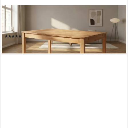
MASSIVART®
Esstisch ausziehbar 125 - 165 cm / Massivholz geölte
Kernbuche »VARIUS«, 40 cm Einlegeplatte • keilgezinkte
Lamellen
(2)
349,99 €
lieferbar - in 5-6 Werktagen bei dir