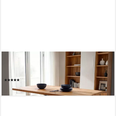
MASSIVART®
Esstisch Wildeiche geölt / 40 mm Tischplattenstärke / DEBA,
Massivholztisch / Spider X-Gestell schwarz Metall / Industrial
Look
(7)
ab 499,99 €
lieferbar - in 5-6 Werktagen bei dir