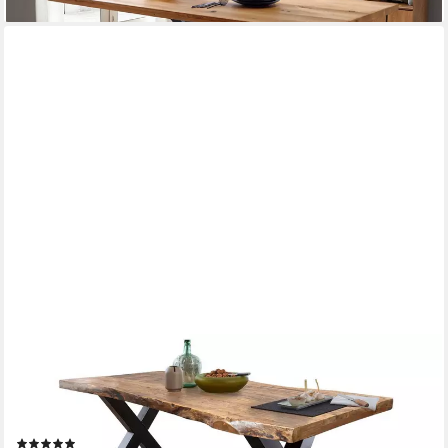
MASSIVART®
Baumkantentisch TOMASO / Massivholz Mango / 55 mm
Tischplatte, Standbeine als X-Gestell / Metall schwarz lackiert /
Industrial Look
(64)