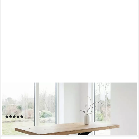
MASSIVART®
Esstisch Wildeiche massiv geölt / 60 mm Platte / 180/200/220
/ AHUS, Massivholztisch · Metallgestell · Schweizer Kante ·
Industrial-Look
(11)
ab 599,99 €
lieferbar - in 5-6 Werktagen bei dir