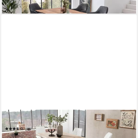
lieferbar in 5 Wochen
HOME AFFAIRE
Esstisch Tristan, mit Baumkante
(12)
ab 1.019,99 €