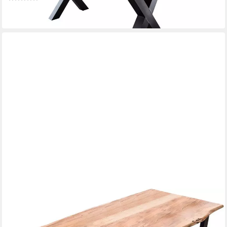
ab 499,99 €
lieferbar - in 5-6 Werktagen bei dir
SIT
Esstisch Yangon Akazie Massivholz Baumkantentisch mit Stahl-
Kufengestell, Natürliche Baumkante aus massiver Akazie trifft