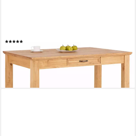
OTTO HOME
Esstisch Selma, mit Schublade, aus massivem Kiefernholz, Breite
140 oder 180 cm
(5)
ab 329,99 €
UVP
559,99 €
-41%
lieferbar - in 2-3 Werktagen bei dir