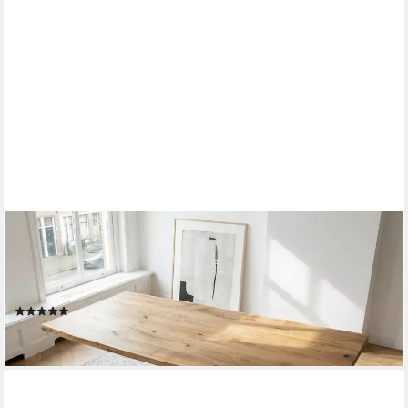
MASSIVART®
Baumkantentisch DAHLIA Wildeiche geölt /massive Baumkanten
Optik / 40 mm Tischplatte, Spider‑Gestell schwarz / Industrial
Look
(10)
ab 499,99 €
lieferbar in 3 Wochen