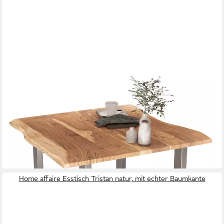
LIADOMO
Baumkantentisch Hugo, Baumkantentisch, Esstisch,
Massivholztisch, Esszimmertisch, mit Esstischplatte aus Akazie
und Metallgestell in U-Form
ab 299,00 €
389,00 €
-23%
lieferbar - in 6-8 Werktagen bei dir
+1
Home affaire Esstisch Tristan natur, mit echter Baumkante