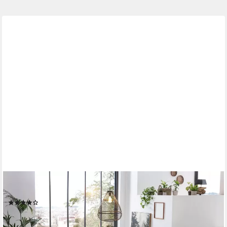
HOME AFFAIRE
Esstisch Soho, mit echter Baumkante
(8)
ab 479,99 €