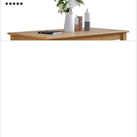
(3)
ab 219,99 €
UVP
254,99 €
-14%
lieferbar - in 1-2 Werktagen bei dir