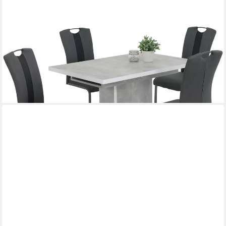
HELA
Essgruppe DONAU, (5-tlg),
Säulentisch;Einlegeplatte;ausziehbar;Schwinger;Griff
438,74 €
UVP
699,99 €
-37%
lieferbar - in 5-6 Werktagen bei dir