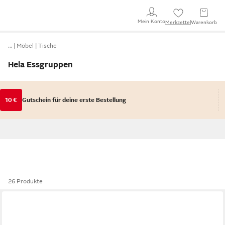
Mein Konto
Merkzettel
Warenkorb
…
Möbel
Tische
Hela Essgruppen
10 €
Gutschein für deine erste Bestellung
26 Produkte