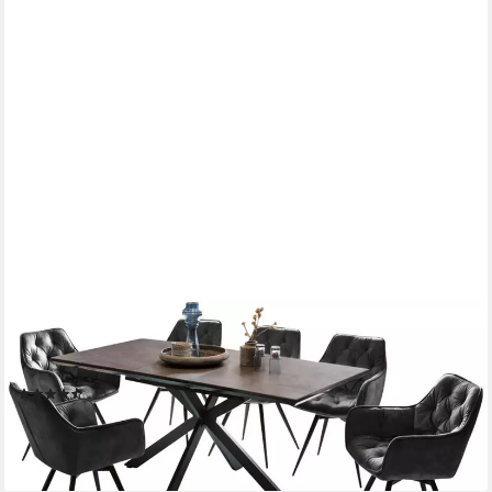
HELA
Essgruppe HAVEL, (7-tlg), Tisch 140-180x90 cm,
Synchronauszug, Stuhl 360° drehbar, Armlehnen
(2)
1.024,18 €
UVP
2.236,99 €
-54%
lieferbar - in 9-11 Werktagen bei dir