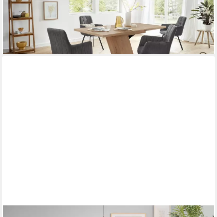
692,54 €
UVP
1.119,99 €
-38%
lieferbar - in 9-11 Werktagen bei dir
HELA