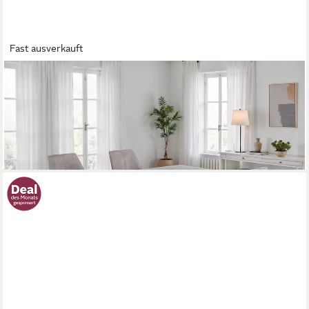
Fast ausverkauft
HELA
Essgruppe ISAR, (Set, 5-tlg), 5tlg., Marmoroptik (glänzend),
Schwingstuhl, Federkorb
393,66 €
UVP
899,99 €
-56%
lieferbar - in 9-11 Werktagen bei dir