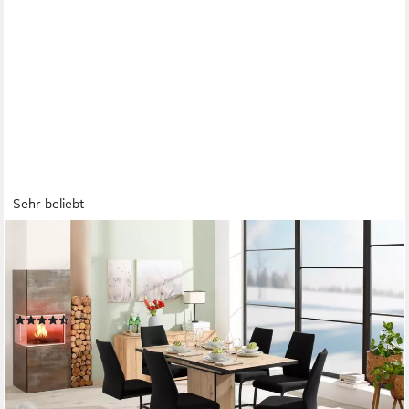
Sehr beliebt
HELA
Essgruppe Ariana, Esstisch mit 6 Stühlen, ausziehbarer
Küchentisch, (Set, 7-tlg., 1 Tisch ausziehbar / 6 Stühle), Tisch
120-160cm, 6 Stühle mit hoher Belastbarkeit
(390)
399,99 €
UVP
1.014,99 €
-61%
lieferbar - in 2-3 Werktagen bei dir