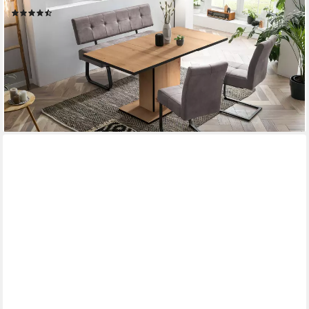
(13)
581,17 €
UVP
999,99 €
nur diesen Monat
-42%
lieferbar - in 9-11 Werktagen bei dir