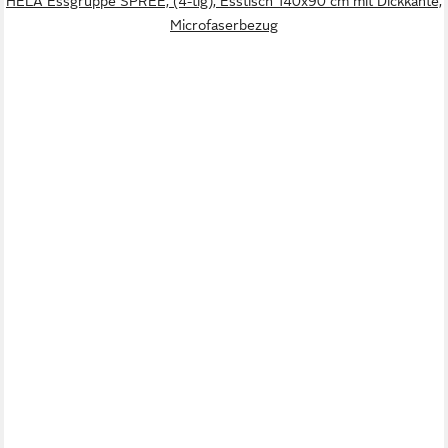
HELA Essgruppe SPREE, (4-tlg), Esstisch 140x90 cm mit Dickkante,
Microfaserbezug