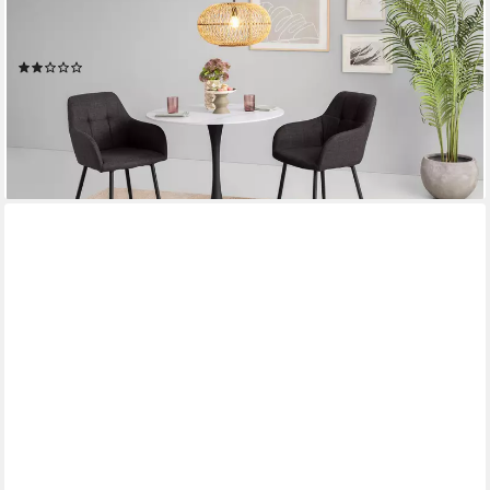
Essgruppe MOSEL, (3-tlg), Tisch 90x75 cm, Platte rund,
gesinterter Stein, Armlehnenstuhl
(2)
329,99 €
UVP
612,99 €
-46%
lieferbar - in 5-6 Werktagen bei dir