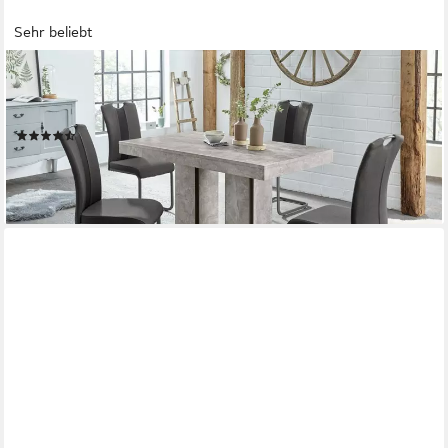
Sehr beliebt
HELA
Essgruppe ROSE, (Set, 5-tlg), bestehend aus einem Tisch 140-
180 cm und 4 Stühlen
(122)
462,82 €
UVP
952,99 €
-51%
lieferbar - in 9-11 Werktagen bei dir