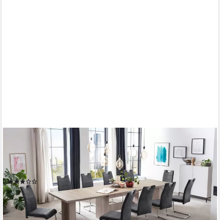
HELA
Essgruppe Lia, 11tlg. Sitzgruppe, Extra viel Platz, (Set, 11-tlg.,
11tlg.-Set, ausziehbar, Esstisch plus 10 Stühle), Ausziebar 160 -
300 cm
(2)
1.059,65 €
UVP
1.851,99 €
-43%
lieferbar - in 9-11 Werktagen bei dir