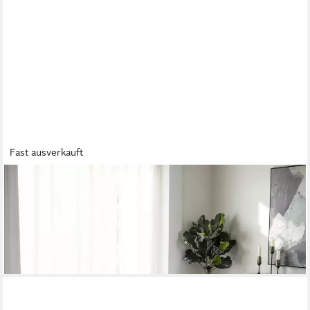
Fast ausverkauft
HELA
Essgruppe ELBE, (Set, 5-tlg), Essgruppe, Säulentisch, 4-
Fußstuhl 360° drehbar, Vintage Optik
409,04 €
UVP
799,99 €
-49%
lieferbar - in 9-11 Werktagen bei dir