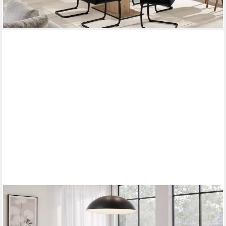
+4
HELA
Essgruppe ILLER Tisch 140x90 cm, (Set, 5-tlg), 5tlg., Baumkante
46mm, X-Gestell, Schwingstuhl, Federkorb