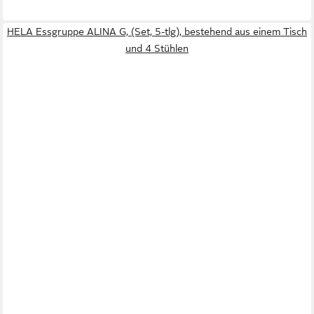
HELA Essgruppe ALINA G, (Set, 5-tlg), bestehend aus einem Tisch
und 4 Stühlen