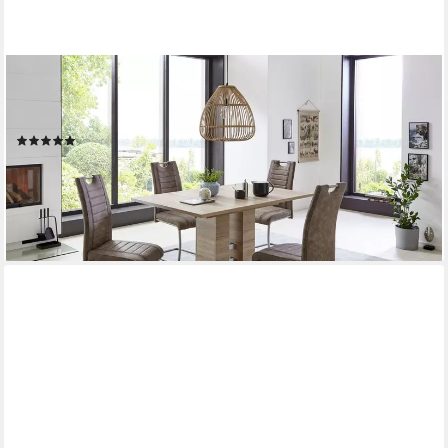
HELA
Essgruppe Ulla, (Set, 5-tlg), ausziehbar 140 - 220 cm, Edelstahl,
140 Kg Belastbar
(2)
486,48 €
UVP
900,99 €
-46%
lieferbar in 2 Wochen