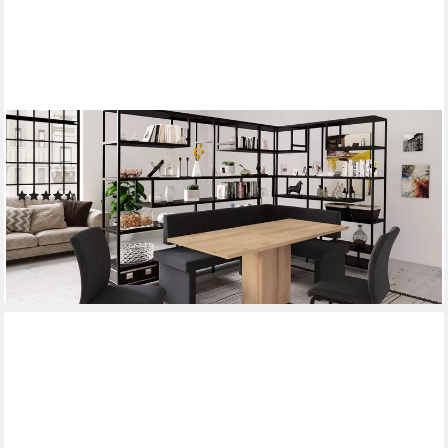
HELA
Eckbankgruppe Pia, (Set, 4-tlg), Esstisch ausziehbar, Bank
links/rechts montierbar
(11)
629,99 €
UVP
1.287,99 €
nur diesen Monat
-51%
lieferbar - in 9-11 Werktagen bei dir