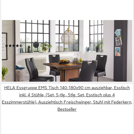
HELA
Essgruppe, (Set, 5-tlg), bestehend aus 4x Erika Stuhl & 1x Ariana
Tisch ausziehbar
(38)
399,99 €
UVP
824,99 €
-52%
lieferbar in 4 Wochen
HELA Essgruppe EMS Tisch 140-180x90 cm ausziehbar, Esstisch
inkl. 4 Stühle, (Set, 5-tlg., 5tlg. Set, Esstisch plus 4
Esszimmerstühle), Ausziehtisch Freischwinger, Stuhl mit Federkern,
Bestseller