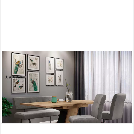
HELA
Essgruppe Luise I G Tisch Sitzbank Stühle, (Set, 4-tlg),
Ausziehtisch 140 - 180 cm Esszimmer Bestseller
(20)
715,04 €
UVP
1.226,99 €
-42%
lieferbar - in 9-11 Werktagen bei dir