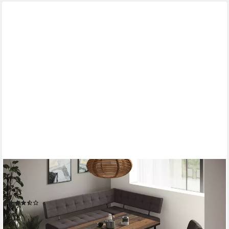
HELA
Essgruppe RUHR, (4-tlg), Kufentisch 140x90 cm, Schwingstuhl
und Bank mit Federkorb, Komfortsitz
(5)
753,17 €
UVP
1.795,99 €
-58%