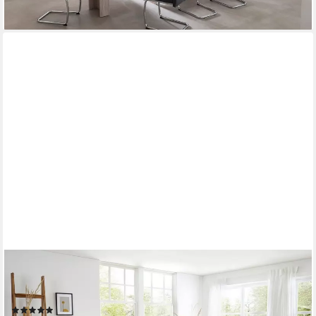
HELA
Essgruppe GESA, (5-tlg., 1 Tisch / 4 Stühle), Tischplatte
ausziehbar, Stuhl 360 Grad drehbar
(4)