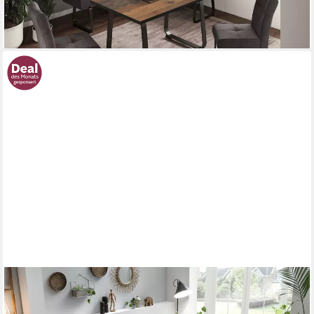
lieferbar - in 6-8 Werktagen bei dir
HELA
Essgruppe Luise I G (Bank, Stühle, Tisch), (Set, 4-tlg),
Komfortsitz mit Federkern, Topseller Tischgruppe, Esszimmer