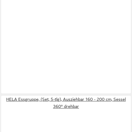
HELA Essgruppe, (Set, 5-tlg), Ausziehbar 160 - 200 cm, Sessel
360° drehbar