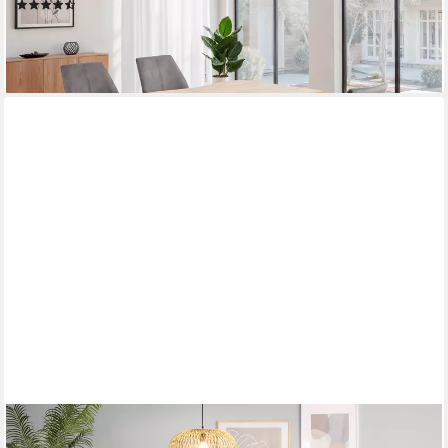
(10)
383,92 €
UVP
849,99 €
-55%
lieferbar in 3 Wochen
HELA
Essgruppe GISELLE Esszimmer, Essgruppe, Sitzgruppe, (Set, 5-