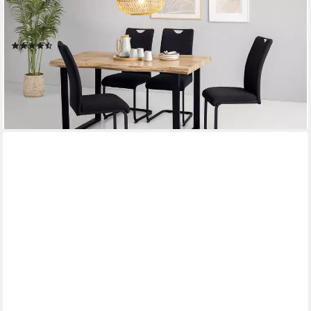
tlg., 5er Set, Tisch plus 4 Stühle), Esstisch U-Gestell Metall,
Tischplatte mit Baumkante, OTTOs Choice
(131)
368,99 €
UVP
1.014,99 €
-64%
lieferbar - in 2-3 Werktagen bei dir