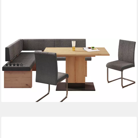
HELA
Essgruppe BERKEL, (4-tlg),
Synchronauszug;Säulentisch;beidseitig montierbar;Schwinger
(2)
826,93 €
UVP
1.499,99 €
-45%
lieferbar - in 9-11 Werktagen bei dir