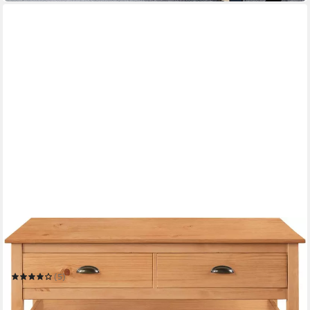
OTTO HOME
Couchtisch Schröder
110 x 45 x 50 cm
B/H/T
(5)
206,99 €
UVP
399,99 €
-48%