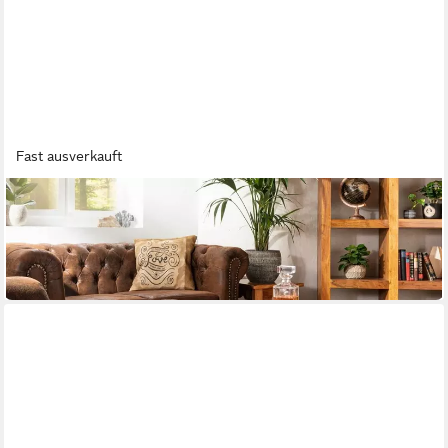
Fast ausverkauft
MASSIVMOEBEL24
Couchtisch OXFORD
120 x 40 x 75 cm
B/H/T
399,90 €
in 6-7 Werktagen bei dir