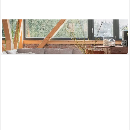
GUTMANN FACTORY
Couchtisch Grace
100 x 47 x 74 cm
B/H/T
679,99 €
lieferbar in 2 Wochen