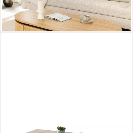
Couchtisch ATELIER 120cm natur / schwarz - Eiche, Metall,
furniert, 2 Schubladen
120 x 40 x 60 cm
B/H/T
299,95 €
in 6-7 Werktagen bei dir
BEGA CONSULT