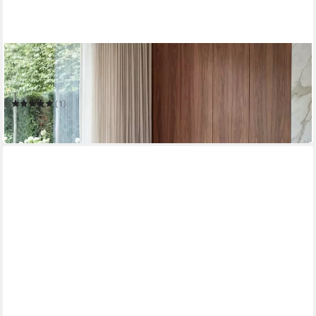
MCW
Couchtisch T94-C
110 x 53 x 39 cm
B/H/T
(1)
150,99 €
in 4-5 Werktagen bei dir