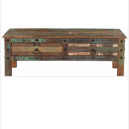
INTERIA HOME & LIVING
Couchtisch Tisch Couchtisch KALANKA recyceltes Holz Mango,
Akazie
115 x 40 x 55 cm
B/H/T
473,91 €
UVP
557,00 €
-15%
lieferbar in 3 Wochen