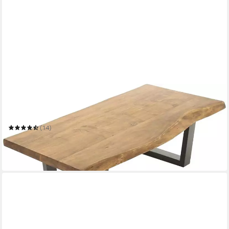
BYLIVING
Couchtisch Judy
120 x 45 x 60 cm
B/H/T
(14)
241,07 €
UVP
319,99 €
-25%
in 9-11 Werktagen bei dir