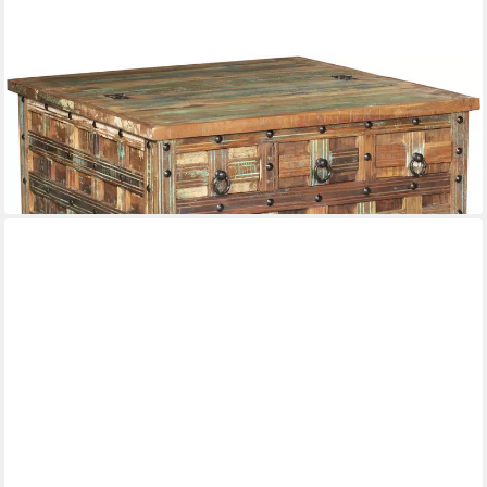
INTERIA HOME & LIVING
Couchtisch Truhentisch Couchtisch KALANKA 90 x 90 cm
90 x 47 x 90 cm
B/H/T
677,60 €
UVP
840,00 €
-19%
lieferbar in 3 Wochen