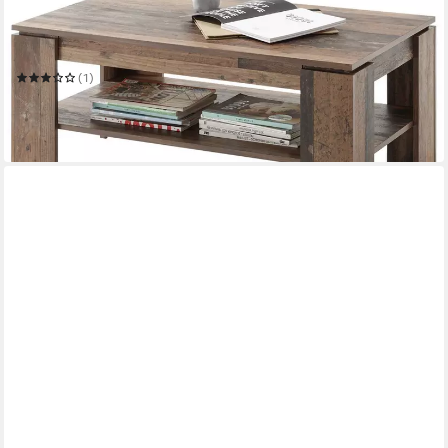
Couchtisch Couchtisch HARRISON 100 x 60 cm mit Schublade
in Old Wood Vintage
100 x 44 x 60 cm
B/H/T
(1)
128,09 €
UVP
159,00 €
-19%
in 3-4 Werktagen bei dir