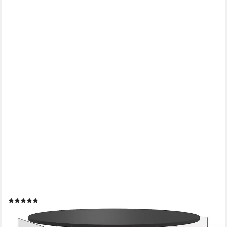
RADELLDAR
Couchtisch mit LED-Beleuchtung und 2 Schubladen,
Wohnzimmertisch 80x40cm (1-St), Beistelltisch mit runder
Platte und extra Ausstellungsfläche
(10)
132,99 €
UVP
199,99 €
-34%