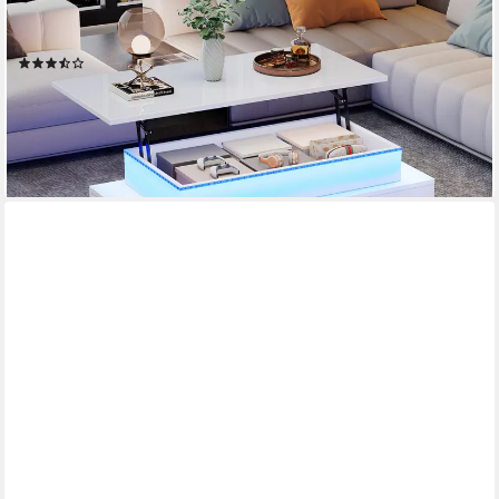
Und Stauraum), Modernes Wohnzimmer Beistelltisch Schwarz
Hochglanz Für Büro Und Party
(10)
134,99 €
UVP
299,99 €
-55%
lieferbar - in 6-8 Werktagen bei dir