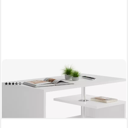
CASARIA
Couchtisch Orlando, Stauraum 3 Ablagen Holz Modern
Höhenverstellbar 95x55x50cm Weiß
(45)
54,95 €
64,95 €
-15%
lieferbar - in 3-4 Werktagen bei dir