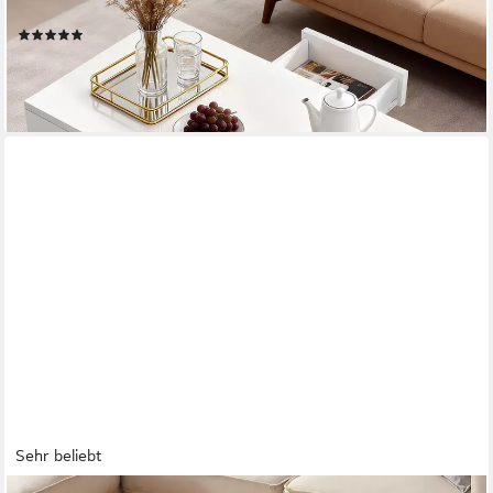
Stauraum
(3)
99,99 €
UVP
199,99 €
-50%
lieferbar - in 4-5 Werktagen bei dir
Sehr beliebt