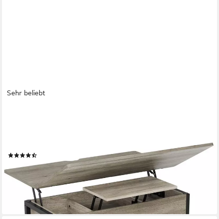
Sehr beliebt
MSMASK
Couchtisch 3-in-1-Multifunktions-Wohnzimmertisch mit 2
Schubladen, Kaffeetisch, Versteckte Aufbewahrung, 50T x 100B
x 50H cm
(114)
139,99 €
UVP
228,99 €
-39%
lieferbar - in 4-5 Werktagen bei dir