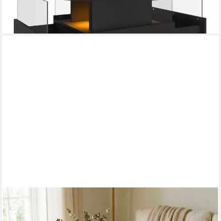
lieferbar - in 3-4 Werktagen bei dir
IDIMEX
Truhentisch TEQUILA, Mexico Truhe mit Deckel & 5
Schubkästen, Kiefer Massivholz weiß/braun