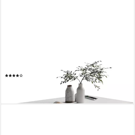
CASARIA
Couchtisch Detroit, Holz 2 Ablagen 90x60cm Modern Eckig
Kratzfest Weiß
(64)
79,95 €
lieferbar - in 3-4 Werktagen bei dir