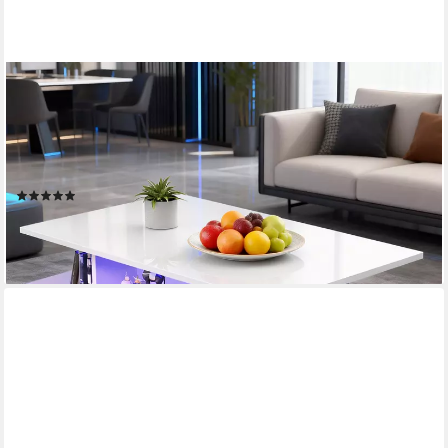
OYAJIA
Couchtisch Wohnzimmertisch Hochglanz mit LED Beleuchtung &
Fernsteuerung (Bluetooth-Fernbedienung.App-Steuerung,
offenen Fächern,stabil, pflegeleicht, Hochglanz-Design), 90 x 55
x 40cm Beistelltisch,mit 4 Schubladen,Farbwechsel-LEDs
(5)
139,99 €
UVP
269,99 €
-48%
lieferbar - in 4-5 Werktagen bei dir