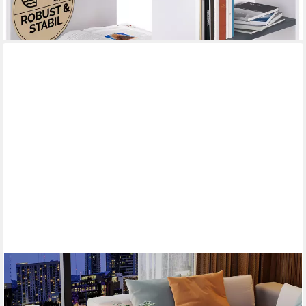
lieferbar - in 3-4 Werktagen bei dir
KLAM HOME
Couchtisch Höhenverstellbarer Couchtisch Mit LED Beleuchtung
Und Schublade (Multifunktionaler Kaffeetisch Mit Hydraulik Hub