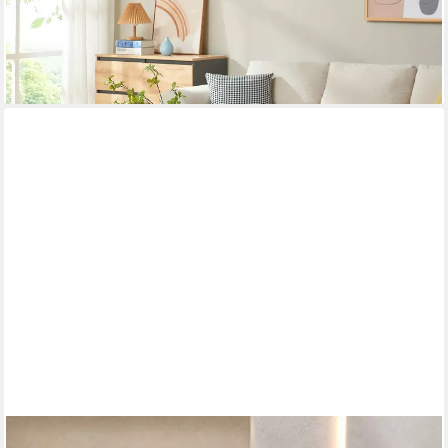
Couchtisch, »Bordkak« mit Schublade 100 x 48 x 45 cm
Eicheoptik / Weiß
58,99 €
lieferbar - in 4-5 Werktagen bei dir
SUNSITT