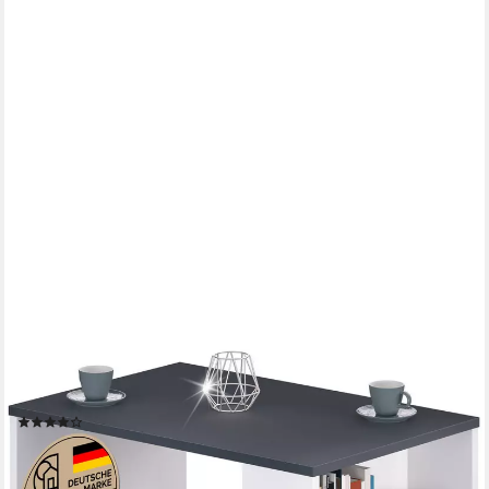
CASARIA
Couchtisch Santa Cruz, Holz Weiß Schwarz Wohnzimmertisch
mit Stauraum 90x60x50cm Modern
(21)
54,94 €
69,95 €
-21%