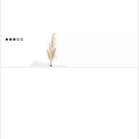
MERAX
Couchtisch mit Schubladen, Wohnzimmertisch, hochglanz mit
ausziehbarer Tischplatte, Beistelltisch
(5)
149,99 €
UVP
266,00 €
-44%
lieferbar - in 5-6 Werktagen bei dir