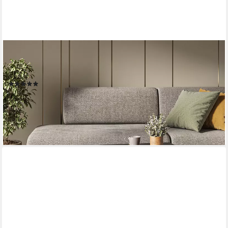
VICCO
Couchtisch Eliza, Schwarz/Eiche, 90 x 50 cm mit einer
Schublade (1-St)
(3)
79,90 €
UVP
149,90 €
-47%
lieferbar - in 3-4 Werktagen bei dir