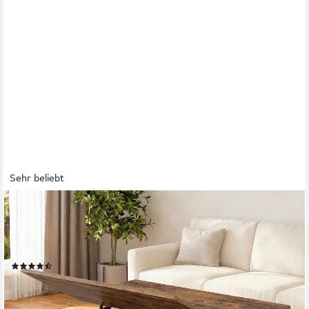
Sehr beliebt
VASAGLE
Couchtisch höhenverstellbar, Wohnzimmertisch, viel Stauraum,
rechteckig (Doppel-Hebemechanismus, inkl. Zubehörpaket &
Anleitung), Multifunktion, aufklappbar, Schubladen modern braun
(36)
129,99 €
UVP
199,99 €
-35%