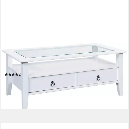
INTER LINK
Couchtisch Provence, Kiefer Massivholz, Glasplatte & Schublade,
Landhausstil, Wohnzimmertisch, Sofatisch, Stauraum, BxTxH: 115
x 60 x 45 cm
(20)
169,29 €
UVP
269,99 €
-37%
lieferbar - in 6-8 Werktagen bei dir