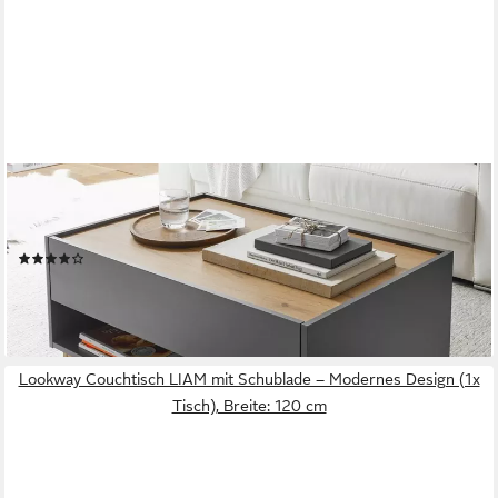
FURN.DESIGN
Couchtisch Center (in grau mit Eiche, 90 x 60 cm), mit
Schublade und Stauraum
(5)
ab 212,29 €
UVP
242,99 €
-13%
lieferbar - in 9-11 Werktagen bei dir
Lookway Couchtisch LIAM mit Schublade – Modernes Design (1x
Tisch), Breite: 120 cm