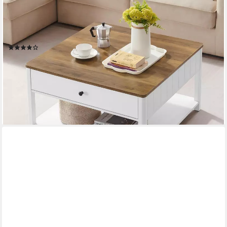
VASAGLE
Couchtisch Wohnzimmertisch, 2 große Schubladen, quadratisch,
für Wohnzimmer (inkl. Zubehörpaket & Anleitung), Sofatisch, viel
Stauraum, Landhausstil, walnussbraun-weiß
(202)
92,59 €
UVP
159,99 €
-42%
lieferbar - in 4-5 Werktagen bei dir