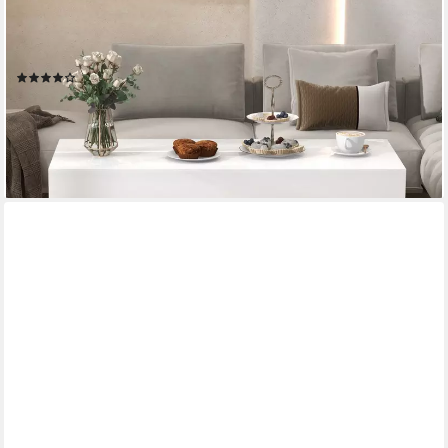
Couchtisch Couchtisch im Hochglanz Moderner Kaffeetisch mit 2
Schuhbladen (Wohnzimmertisch in 100 x50x45cm), Sofatisch
für Wohnzimmer, Schlafzimmer, Büro, Weiß
(13)
134,99 €
219,99 €
-39%
lieferbar - in 4-5 Werktagen bei dir