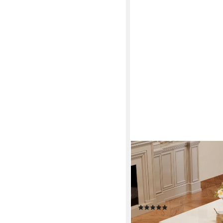
STILVORA
B/T): 36/90/90cm), Mit Rollen,
Couchtisch Hochglanz woh
siertem UV-Lack
schubladen,Beistelltisch (
Beistelltisch, 1-St., mit 4 s
geometrische Design
(6)
179,99 €
UVP
249,99 €