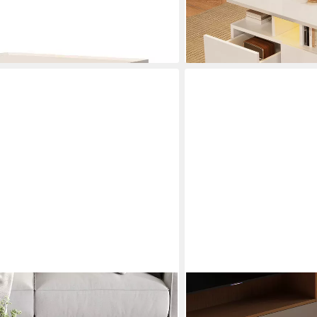
-28%
lieferbar - in 5-6 Werktagen be
OKWISH
eckten Schubladen und 360°
Couchtisch Weißer LED-Cou