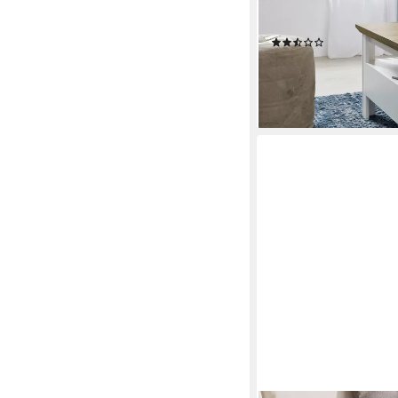
Artisan Eiche / weiß (
aus Holzwerkstoff
(3)
ab 119,90 €
UVP
179,0
-33%
lieferbar - in 6-7 Werktag