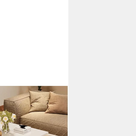
nzimmertisch sofatisch mit 4
Satztisch, Wohnzimmertisch,
chubladen), mit LED licht,