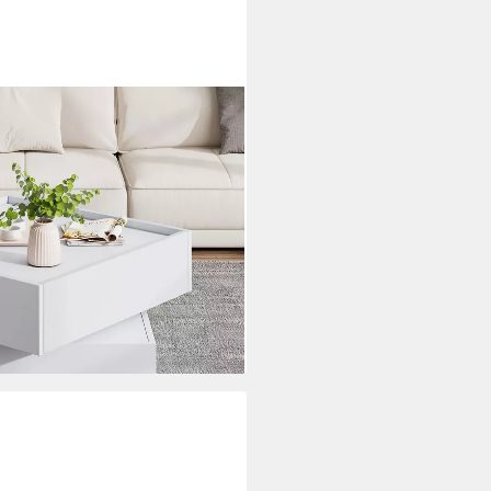
Tischplatte (60x60x38 cm),
ubladen, Beistelltisch
i dir