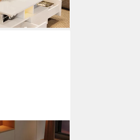
i dir
chtisch mit Glastischplatte und