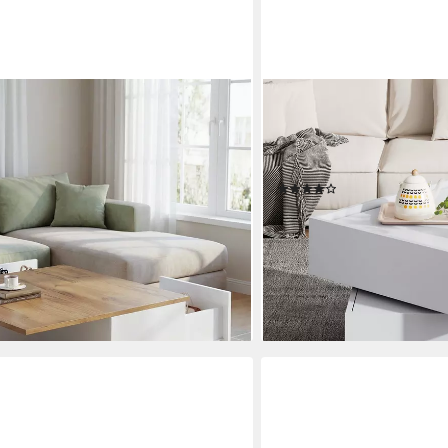
MERAX
m Stauraum,Beistelltisch Kaffeetisch
Couchtisch mit drehbarer 
(Sofatisch,Beistelltisch, 1-St., mit 3
Wohnzimmertisch mit 2 Sch
scher Kaffeetish
Kaffetisch Satztisch
(15)
112,99 €
UVP
229,99 €
-51%
en bei dir
lieferbar - in 5-6 Werktagen be