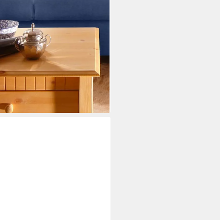
h, Sofatisch, OTTOs Choice),
m, 1 Schubkasten
i dir