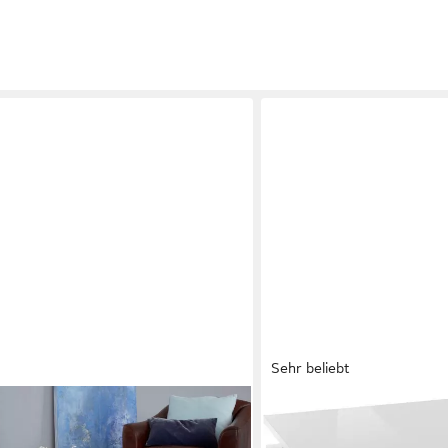
Sehr beliebt
HOME AFFAIRE
h Wohnzimmertisch Universal,
Couchtisch LITTLE BIG- Kaf