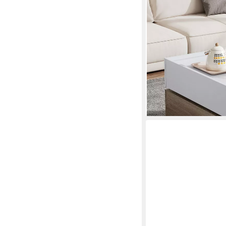
REDOM
Couchtisch 360° dreh
mit Schubladen (Satzt
Wohnzimmertisch, 1-St
Walnuss
175,99 €
UVP
239,99 €
-27%
lieferbar - in 6-7 Werktag