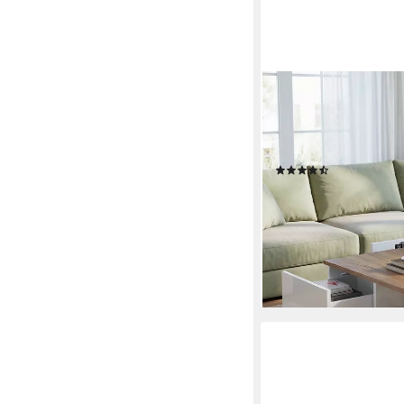
STILVORA
Couchtisch mit offene
mit 3 Schubladen,Natur 
Schubladen), geometri
(2)
175,99 €
UVP
209,99 €
-16%
lieferbar - in 5-6 Werktag