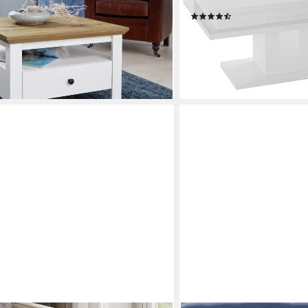
no-Set), Breite 70 cm, Tishcplatte
Wohnzimmertisch, Breite c
(176)
159,99 €
UVP
229,00 €
0 €
-30%
en bei dir
lieferbar - in 1-2 Werktagen be