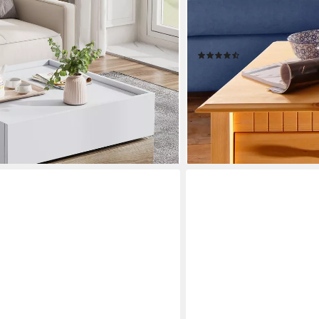
OTTO HOME
barer, 2-stufiger Wohnzimmertisch
Couchtisch Lisa (Couchtisc
isch, Wohnzimmertisch Beistelltisch,
Home affaire, Breite 60 c
(174)
., Elegantes Farbspiel), Weiß und
119,99 €
UVP
229,99 €
-48%
en bei dir
lieferbar - in 2-3 Werktagen be