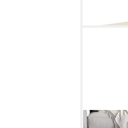
lieferbar in 4 Wochen
MERAX
Couchtisch mit verst