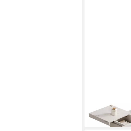
MERAX
Couchtisch mit verstec
geometrische Design (
Marmoroptik Wohnzimm
Tischplatte, 90/90/2
96,99 €
UVP
199,99 €
-52%
lieferbar - in 5-6 Werktag